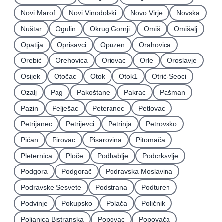
Novi Marof
Novi Vinodolski
Novo Virje
Novska
Nuštar
Ogulin
Okrug Gornji
Omiš
Omišalj
Opatija
Oprisavci
Opuzen
Orahovica
Orebić
Orehovica
Oriovac
Orle
Oroslavje
Osijek
Otočac
Otok
Otok1
Otrić-Seoci
Ozalj
Pag
Pakoštane
Pakrac
Pašman
Pazin
Pelješac
Peteranec
Petlovac
Petrijanec
Petrijevci
Petrinja
Petrovsko
Pićan
Pirovac
Pisarovina
Pitomača
Pleternica
Ploče
Podbablje
Podcrkavlje
Podgora
Podgorač
Podravska Moslavina
Podravske Sesvete
Podstrana
Podturen
Podvinje
Pokupsko
Polača
Poličnik
Poljanica Bistranska
Popovac
Popovača