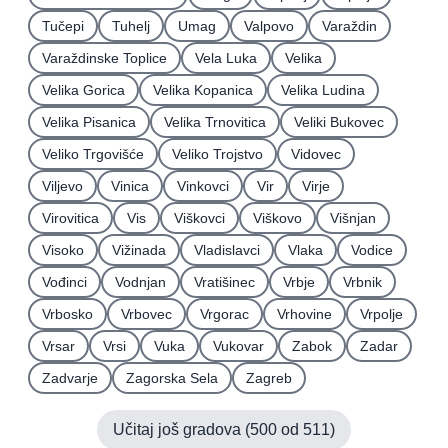
Tučepi
Tuhelj
Umag
Valpovo
Varaždin
Varaždinske Toplice
Vela Luka
Velika
Velika Gorica
Velika Kopanica
Velika Ludina
Velika Pisanica
Velika Trnovitica
Veliki Bukovec
Veliko Trgovišće
Veliko Trojstvo
Vidovec
Viljevo
Vinica
Vinkovci
Vir
Virje
Virovitica
Vis
Viškovci
Viškovo
Višnjan
Visoko
Vižinada
Vladislavci
Vlaka
Vodice
Vođinci
Vodnjan
Vratišinec
Vrbje
Vrbnik
Vrbosko
Vrbovec
Vrgorac
Vrhovine
Vrpolje
Vrsar
Vrsi
Vuka
Vukovar
Zabok
Zadar
Zadvarje
Zagorska Sela
Zagreb
Učitaj još gradova (
500
od
511
)