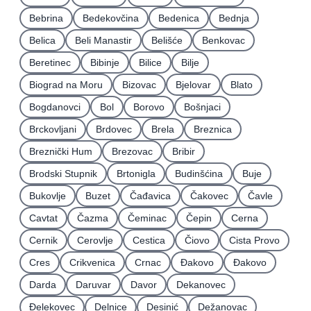
Bebrina
Bedekovčina
Bedenica
Bednja
Belica
Beli Manastir
Belišće
Benkovac
Beretinec
Bibinje
Bilice
Bilje
Biograd na Moru
Bizovac
Bjelovar
Blato
Bogdanovci
Bol
Borovo
Bošnjaci
Brckovljani
Brdovec
Brela
Breznica
Breznički Hum
Brezovac
Bribir
Brodski Stupnik
Brtonigla
Budinšćina
Buje
Bukovlje
Buzet
Čađavica
Čakovec
Čavle
Cavtat
Čazma
Čeminac
Čepin
Cerna
Cernik
Cerovlje
Cestica
Čiovo
Cista Provo
Cres
Crikvenica
Crnac
Đakovo
Ðakovo
Darda
Daruvar
Davor
Dekanovec
Ðelekovec
Delnice
Desinić
Dežanovac