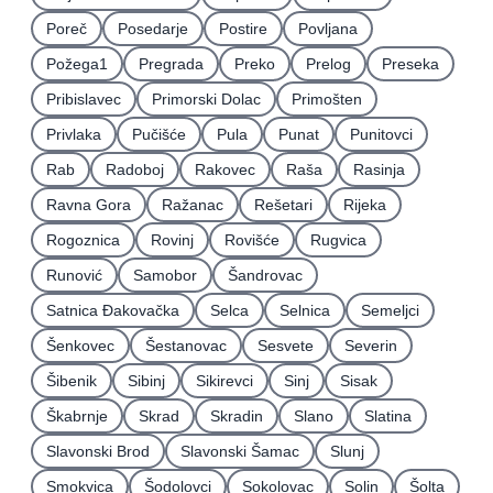
Poreč
Posedarje
Postire
Povljana
Požega1
Pregrada
Preko
Prelog
Preseka
Pribislavec
Primorski Dolac
Primošten
Privlaka
Pučišće
Pula
Punat
Punitovci
Rab
Radoboj
Rakovec
Raša
Rasinja
Ravna Gora
Ražanac
Rešetari
Rijeka
Rogoznica
Rovinj
Rovišće
Rugvica
Runović
Samobor
Šandrovac
Satnica Ðakovačka
Selca
Selnica
Semeljci
Šenkovec
Šestanovac
Sesvete
Severin
Šibenik
Sibinj
Sikirevci
Sinj
Sisak
Škabrnje
Skrad
Skradin
Slano
Slatina
Slavonski Brod
Slavonski Šamac
Slunj
Smokvica
Šodolovci
Sokolovac
Solin
Šolta