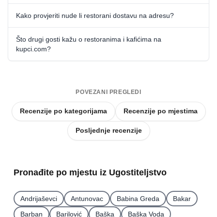
Kako provjeriti nude li restorani dostavu na adresu?
Što drugi gosti kažu o restoranima i kafićima na
kupci.com?
POVEZANI PREGLEDI
Recenzije po kategorijama
Recenzije po mjestima
Posljednje recenzije
Pronađite po mjestu iz Ugostiteljstvo
Andrijaševci
Antunovac
Babina Greda
Bakar
Barban
Barilović
Baška
Baška Voda