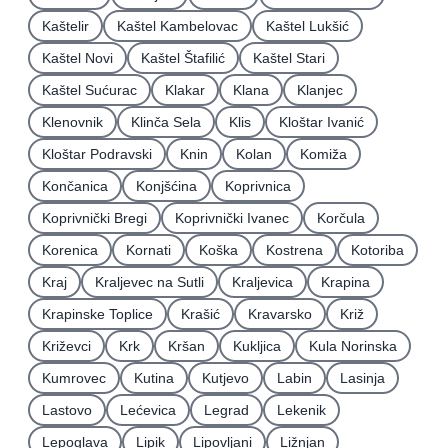
Kaštelir
Kaštel Kambelovac
Kaštel Lukšić
Kaštel Novi
Kaštel Štafilić
Kaštel Stari
Kaštel Sućurac
Klakar
Klana
Klanjec
Klenovnik
Klinča Sela
Klis
Kloštar Ivanić
Kloštar Podravski
Knin
Kolan
Komiža
Končanica
Konjšćina
Koprivnica
Koprivnički Bregi
Koprivnički Ivanec
Korčula
Korenica
Kornati
Koška
Kostrena
Kotoriba
Kraj
Kraljevec na Sutli
Kraljevica
Krapina
Krapinske Toplice
Krašić
Kravarsko
Križ
Križevci
Krk
Kršan
Kukljica
Kula Norinska
Kumrovec
Kutina
Kutjevo
Labin
Lasinja
Lastovo
Lećevica
Legrad
Lekenik
Lepoglava
Lipik
Lipovljani
Ližnjan