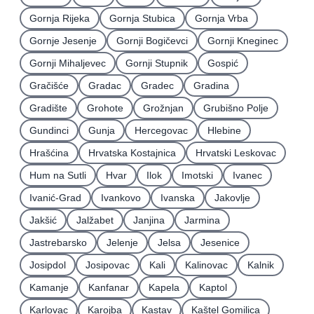
Gornja Rijeka
Gornja Stubica
Gornja Vrba
Gornje Jesenje
Gornji Bogičevci
Gornji Kneginec
Gornji Mihaljevec
Gornji Stupnik
Gospić
Gračišće
Gradac
Gradec
Gradina
Gradište
Grohote
Grožnjan
Grubišno Polje
Gundinci
Gunja
Hercegovac
Hlebine
Hrašćina
Hrvatska Kostajnica
Hrvatski Leskovac
Hum na Sutli
Hvar
Ilok
Imotski
Ivanec
Ivanić-Grad
Ivankovo
Ivanska
Jakovlje
Jakšić
Jalžabet
Janjina
Jarmina
Jastrebarsko
Jelenje
Jelsa
Jesenice
Josipdol
Josipovac
Kali
Kalinovac
Kalnik
Kamanje
Kanfanar
Kapela
Kaptol
Karlovac
Karojba
Kastav
Kaštel Gomilica