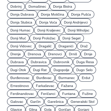
Dobrinj
Domašinec
Donja Bistra
Donja Dubrava
Donja Motičina
Donja Pušća
Donja Stubica
Donja Voća
Donji Andrijevci
Donji Humac
Donji Kraljevec
Donji Miholjac
Donji Muć
Donji Proložac
Donji Seget
Donji Vidovec
Dragalić
Draganići
Draž
Drenje
Drenova
Drenovci
Drniš
Drnje
Dubrava
Dubravica
Dubrovnik
Duga Resa
Dugi Otok
Dugi Rat
Dugopolje
Dugo Selo
Ðurđenovac
Ðurđevac
Ðurmanec
Erdut
Ernestinovo
Farkaševac
Fažana
Ferdinandovac
Feričanci
Funtana
Fužine
Galovac
Garčin
Garešnica
Generalski Stol
Glavice
Glina
Gola
Goričan
Gorjani