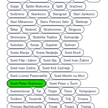
Sopje
Špišić-Bukovica
Split
Sračinec
Srebreno
Stankovci
Starigrad
Stari Jankovci
Stari Mikanovci
Staro Petrovo Selo
Štefanje
Štitar
Stobreč
Strahoninec
Štrigova
Strizivojna
Stubičke Toplice
Suhopolje
Sukošan
Sunja
Supetar
Sutivan
Sveta Marija
Sveta Nedjelja
Sveti Ðurđ
Sveti Filip i Jakov
Sveti Ilija
Sveti Ivan Žabno
Sveti Ivan Zelina
Sveti Križ Začretje
Sveti Lovreč Pazenatički
Sveti Martin na Muri
Sveti Petar Orehovec
Sveti Petar u Šumi
Svetvinčenat
Tar
Tinjan
Tisno
Tompojevci
Tordinci
Tovarnik
Tribunj
Trilj
Trnava
Trnovec Bartolovečki
Trogir
Trpanj
Trpinja