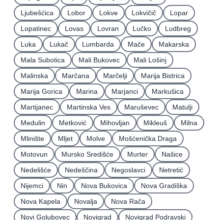
Ljubešćica
Lobor
Lokve
Lokvičič
Lopar
Lopatinec
Lovas
Lovran
Lučko
Ludbreg
Luka
Lukač
Lumbarda
Mače
Makarska
Mala Subotica
Mali Bukovec
Mali Lošinj
Malinska
Marčana
Marčelji
Marija Bistrica
Marija Gorica
Marina
Marjanci
Markušica
Martijanec
Martinska Ves
Maruševec
Matulji
Medulin
Metković
Mihovljan
Mikleuš
Milna
Mlinište
Mljet
Molve
Mošćenička Draga
Motovun
Mursko Središće
Murter
Našice
Nedelišće
Nedeščina
Negoslavci
Netretić
Nijemci
Nin
Nova Bukovica
Nova Gradiška
Nova Kapela
Novalja
Nova Rača
Novi Golubovec
Novigrad
Novigrad Podravski