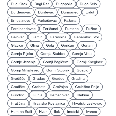
Dugi Otok
Dugi Rat
Dugopolje
Dugo Selo
Ðurđenovac
Ðurđevac
Ðurmanec
Erdut
Ernestinovo
Farkaševac
Fažana
Ferdinandovac
Feričanci
Funtana
Fužine
Galovac
Garčin
Garešnica
Generalski Stol
Glavice
Glina
Gola
Goričan
Gorjani
Gornja Rijeka
Gornja Stubica
Gornja Vrba
Gornje Jesenje
Gornji Bogičevci
Gornji Kneginec
Gornji Mihaljevec
Gornji Stupnik
Gospić
Gračišće
Gradac
Gradec
Gradina
Gradište
Grohote
Grožnjan
Grubišno Polje
Gundinci
Gunja
Hercegovac
Hlebine
Hrašćina
Hrvatska Kostajnica
Hrvatski Leskovac
Hum na Sutli
Hvar
Ilok
Imotski
Ivanec