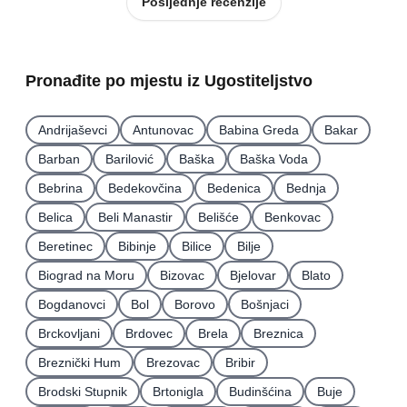
Posljednje recenzije
Pronađite po mjestu iz Ugostiteljstvo
Andrijaševci
Antunovac
Babina Greda
Bakar
Barban
Barilović
Baška
Baška Voda
Bebrina
Bedekovčina
Bedenica
Bednja
Belica
Beli Manastir
Belišće
Benkovac
Beretinec
Bibinje
Bilice
Bilje
Biograd na Moru
Bizovac
Bjelovar
Blato
Bogdanovci
Bol
Borovo
Bošnjaci
Brckovljani
Brdovec
Brela
Breznica
Breznički Hum
Brezovac
Bribir
Brodski Stupnik
Brtonigla
Budinšćina
Buje