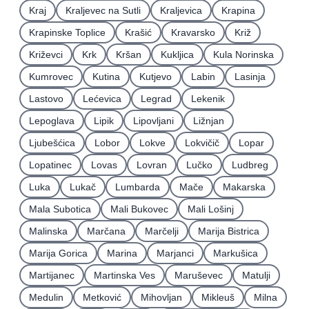
Kraj
Kraljevec na Sutli
Kraljevica
Krapina
Krapinske Toplice
Krašić
Kravarsko
Križ
Križevci
Krk
Kršan
Kukljica
Kula Norinska
Kumrovec
Kutina
Kutjevo
Labin
Lasinja
Lastovo
Lećevica
Legrad
Lekenik
Lepoglava
Lipik
Lipovljani
Ližnjan
Ljubešćica
Lobor
Lokve
Lokvičič
Lopar
Lopatinec
Lovas
Lovran
Lučko
Ludbreg
Luka
Lukač
Lumbarda
Mače
Makarska
Mala Subotica
Mali Bukovec
Mali Lošinj
Malinska
Marčana
Marčelji
Marija Bistrica
Marija Gorica
Marina
Marjanci
Markušica
Martijanec
Martinska Ves
Maruševec
Matulji
Medulin
Metković
Mihovljan
Mikleuš
Milna