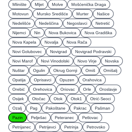
Mlinište
Mljet
Molve
Mošćenička Draga
Motovun
Mursko Središće
Murter
Našice
Nedelišće
Nedeščina
Negoslavci
Netretić
Nijemci
Nin
Nova Bukovica
Nova Gradiška
Nova Kapela
Novalja
Nova Rača
Novi Golubovec
Novigrad
Novigrad Podravski
Novi Marof
Novi Vinodolski
Novo Virje
Novska
Nuštar
Ogulin
Okrug Gornji
Omiš
Omišalj
Opatija
Oprisavci
Opuzen
Orahovica
Orebić
Orehovica
Oriovac
Orle
Oroslavje
Osijek
Otočac
Otok
Otok1
Otrić-Seoci
Ozalj
Pag
Pakoštane
Pakrac
Pašman
Pazin
Pelješac
Peteranec
Petlovac
Petrijanec
Petrijevci
Petrinja
Petrovsko