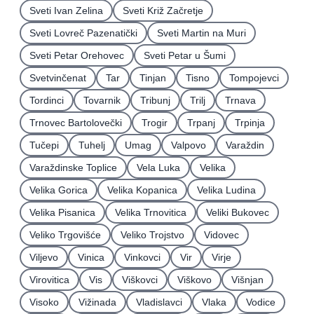
Sveti Ivan Zelina
Sveti Križ Začretje
Sveti Lovreč Pazenatički
Sveti Martin na Muri
Sveti Petar Orehovec
Sveti Petar u Šumi
Svetvinčenat
Tar
Tinjan
Tisno
Tompojevci
Tordinci
Tovarnik
Tribunj
Trilj
Trnava
Trnovec Bartolovečki
Trogir
Trpanj
Trpinja
Tučepi
Tuhelj
Umag
Valpovo
Varaždin
Varaždinske Toplice
Vela Luka
Velika
Velika Gorica
Velika Kopanica
Velika Ludina
Velika Pisanica
Velika Trnovitica
Veliki Bukovec
Veliko Trgovišće
Veliko Trojstvo
Vidovec
Viljevo
Vinica
Vinkovci
Vir
Virje
Virovitica
Vis
Viškovci
Viškovo
Višnjan
Visoko
Vižinada
Vladislavci
Vlaka
Vodice