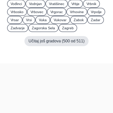
Vođinci
Vodnjan
Vratišinec
Vrbje
Vrbnik
Vrbosko
Vrbovec
Vrgorac
Vrhovine
Vrpolje
Vrsar
Vrsi
Vuka
Vukovar
Zabok
Zadar
Zadvarje
Zagorska Sela
Zagreb
Učitaj još gradova (
500
od
511
)
Hrvatska
Pravi kupci, prave recenzije.
Recenzije
Platforma
Recenzije po mjestima
O nama
Recenzije po kategorijama
Paketi