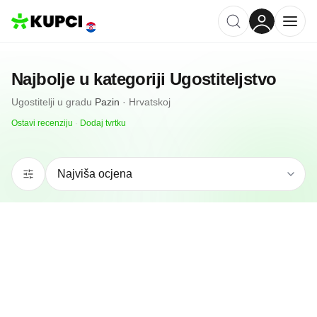
Najbolje u kategoriji
Ugostiteljstvo
Ugostitelji
u gradu
Pazin
·
Hrvatskoj
Ostavi recenziju
·
Dodaj tvrtku
N/A
(0 recenzija)
Konoba Intrada
Pazin, HR