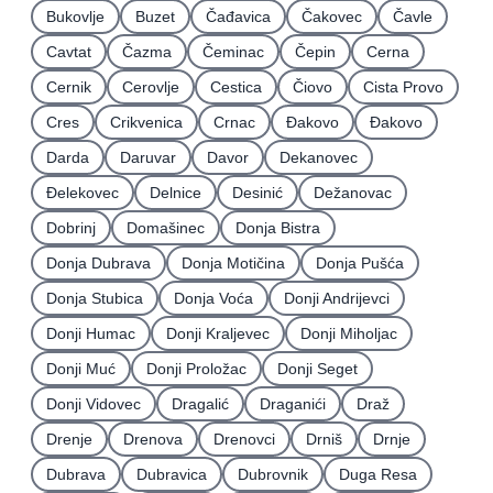
Bukovlje
Buzet
Čađavica
Čakovec
Čavle
Cavtat
Čazma
Čeminac
Čepin
Cerna
Cernik
Cerovlje
Cestica
Čiovo
Cista Provo
Cres
Crikvenica
Crnac
Đakovo
Ðakovo
Darda
Daruvar
Davor
Dekanovec
Ðelekovec
Delnice
Desinić
Dežanovac
Dobrinj
Domašinec
Donja Bistra
Donja Dubrava
Donja Motičina
Donja Pušća
Donja Stubica
Donja Voća
Donji Andrijevci
Donji Humac
Donji Kraljevec
Donji Miholjac
Donji Muć
Donji Proložac
Donji Seget
Donji Vidovec
Dragalić
Draganići
Draž
Drenje
Drenova
Drenovci
Drniš
Drnje
Dubrava
Dubravica
Dubrovnik
Duga Resa