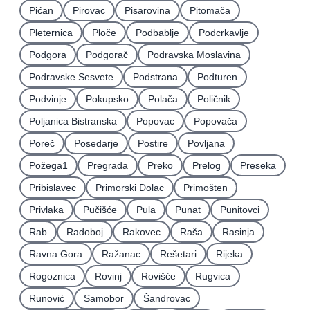
Pićan
Pirovac
Pisarovina
Pitomača
Pleternica
Ploče
Podbablje
Podcrkavlje
Podgora
Podgorač
Podravska Moslavina
Podravske Sesvete
Podstrana
Podturen
Podvinje
Pokupsko
Polača
Poličnik
Poljanica Bistranska
Popovac
Popovača
Poreč
Posedarje
Postire
Povljana
Požega1
Pregrada
Preko
Prelog
Preseka
Pribislavec
Primorski Dolac
Primošten
Privlaka
Pučišće
Pula
Punat
Punitovci
Rab
Radoboj
Rakovec
Raša
Rasinja
Ravna Gora
Ražanac
Rešetari
Rijeka
Rogoznica
Rovinj
Rovišće
Rugvica
Runović
Samobor
Šandrovac