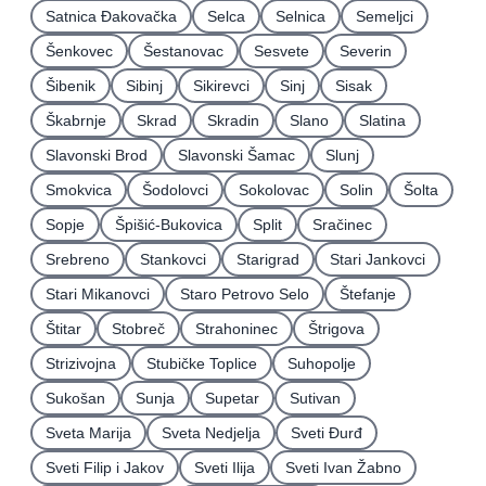
Satnica Ðakovačka
Selca
Selnica
Semeljci
Šenkovec
Šestanovac
Sesvete
Severin
Šibenik
Sibinj
Sikirevci
Sinj
Sisak
Škabrnje
Skrad
Skradin
Slano
Slatina
Slavonski Brod
Slavonski Šamac
Slunj
Smokvica
Šodolovci
Sokolovac
Solin
Šolta
Sopje
Špišić-Bukovica
Split
Sračinec
Srebreno
Stankovci
Starigrad
Stari Jankovci
Stari Mikanovci
Staro Petrovo Selo
Štefanje
Štitar
Stobreč
Strahoninec
Štrigova
Strizivojna
Stubičke Toplice
Suhopolje
Sukošan
Sunja
Supetar
Sutivan
Sveta Marija
Sveta Nedjelja
Sveti Ðurđ
Sveti Filip i Jakov
Sveti Ilija
Sveti Ivan Žabno