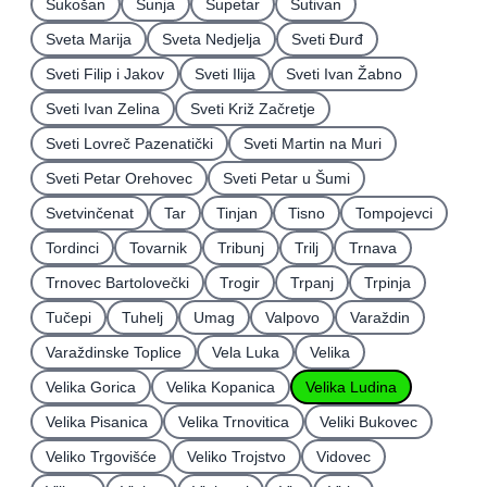
Sukošan
Sunja
Supetar
Sutivan
Sveta Marija
Sveta Nedjelja
Sveti Ðurđ
Sveti Filip i Jakov
Sveti Ilija
Sveti Ivan Žabno
Sveti Ivan Zelina
Sveti Križ Začretje
Sveti Lovreč Pazenatički
Sveti Martin na Muri
Sveti Petar Orehovec
Sveti Petar u Šumi
Svetvinčenat
Tar
Tinjan
Tisno
Tompojevci
Tordinci
Tovarnik
Tribunj
Trilj
Trnava
Trnovec Bartolovečki
Trogir
Trpanj
Trpinja
Tučepi
Tuhelj
Umag
Valpovo
Varaždin
Varaždinske Toplice
Vela Luka
Velika
Velika Gorica
Velika Kopanica
Velika Ludina
Velika Pisanica
Velika Trnovitica
Veliki Bukovec
Veliko Trgovišće
Veliko Trojstvo
Vidovec