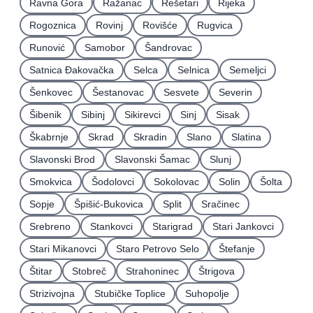
Ravna Gora
Ražanac
Rešetari
Rijeka
Rogoznica
Rovinj
Rovišće
Rugvica
Runović
Samobor
Šandrovac
Satnica Ðakovačka
Selca
Selnica
Semeljci
Šenkovec
Šestanovac
Sesvete
Severin
Šibenik
Sibinj
Sikirevci
Sinj
Sisak
Škabrnje
Skrad
Skradin
Slano
Slatina
Slavonski Brod
Slavonski Šamac
Slunj
Smokvica
Šodolovci
Sokolovac
Solin
Šolta
Sopje
Špišić-Bukovica
Split
Sračinec
Srebreno
Stankovci
Starigrad
Stari Jankovci
Stari Mikanovci
Staro Petrovo Selo
Štefanje
Štitar
Stobreč
Strahoninec
Štrigova
Strizivojna
Stubičke Toplice
Suhopolje