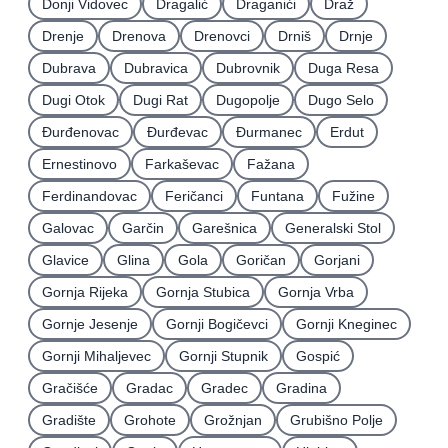
Donji Vidovec
Dragalić
Draganići
Draž
Drenje
Drenova
Drenovci
Drniš
Drnje
Dubrava
Dubravica
Dubrovnik
Duga Resa
Dugi Otok
Dugi Rat
Dugopolje
Dugo Selo
Ðurđenovac
Ðurđevac
Ðurmanec
Erdut
Ernestinovo
Farkaševac
Fažana
Ferdinandovac
Feričanci
Funtana
Fužine
Galovac
Garčin
Garešnica
Generalski Stol
Glavice
Glina
Gola
Goričan
Gorjani
Gornja Rijeka
Gornja Stubica
Gornja Vrba
Gornje Jesenje
Gornji Bogičevci
Gornji Kneginec
Gornji Mihaljevec
Gornji Stupnik
Gospić
Gračišće
Gradac
Gradec
Gradina
Gradište
Grohote
Grožnjan
Grubišno Polje