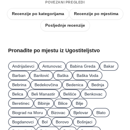
POVEZANI PREGLEDI
Recenzije po kategorijama
Recenzije po mjestima
Posljednje recenzije
Pronađite po mjestu iz Ugostiteljstvo
Andrijaševci
Antunovac
Babina Greda
Bakar
Barban
Barilović
Baška
Baška Voda
Bebrina
Bedekovčina
Bedenica
Bednja
Belica
Beli Manastir
Belišće
Benkovac
Beretinec
Bibinje
Bilice
Bilje
Biograd na Moru
Bizovac
Bjelovar
Blato
Bogdanovci
Bol
Borovo
Bošnjaci