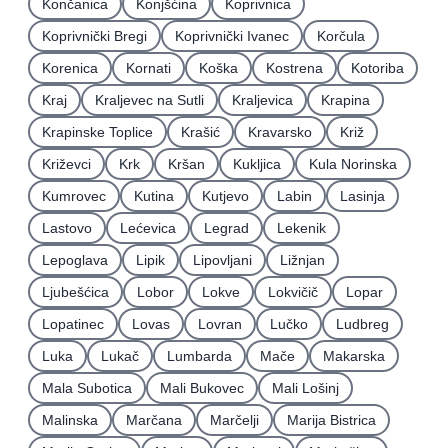
Končanica
Konjšćina
Koprivnica
Koprivnički Bregi
Koprivnički Ivanec
Korčula
Korenica
Kornati
Koška
Kostrena
Kotoriba
Kraj
Kraljevec na Sutli
Kraljevica
Krapina
Krapinske Toplice
Krašić
Kravarsko
Križ
Križevci
Krk
Kršan
Kukljica
Kula Norinska
Kumrovec
Kutina
Kutjevo
Labin
Lasinja
Lastovo
Lećevica
Legrad
Lekenik
Lepoglava
Lipik
Lipovljani
Ližnjan
Ljubešćica
Lobor
Lokve
Lokvičič
Lopar
Lopatinec
Lovas
Lovran
Lučko
Ludbreg
Luka
Lukač
Lumbarda
Mače
Makarska
Mala Subotica
Mali Bukovec
Mali Lošinj
Malinska
Marčana
Marčelji
Marija Bistrica