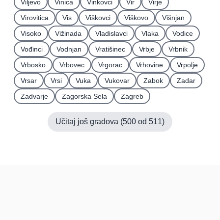
Viljevo
Vinica
Vinkovci
Vir
Virje
Virovitica
Vis
Viškovci
Viškovo
Višnjan
Visoko
Vižinada
Vladislavci
Vlaka
Vodice
Vođinci
Vodnjan
Vratišinec
Vrbje
Vrbnik
Vrbosko
Vrbovec
Vrgorac
Vrhovine
Vrpolje
Vrsar
Vrsi
Vuka
Vukovar
Zabok
Zadar
Zadvarje
Zagorska Sela
Zagreb
Učitaj još gradova (
500
od
511
)
Hrvatska