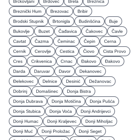
Brckovljani
Brdovec
Brela
Breznica
Breznički Hum
Brezovac
Bribir
Brodski Stupnik
Brtonigla
Budinšćina
Buje
Bukovlje
Buzet
Čađavica
Čakovec
Čavle
Cavtat
Čazma
Čeminac
Čepin
Cerna
Cernik
Cerovlje
Cestica
Čiovo
Cista Provo
Cres
Crikvenica
Crnac
Đakovo
Ðakovo
Darda
Daruvar
Davor
Dekanovec
Ðelekovec
Delnice
Desinić
Dežanovac
Dobrinj
Domašinec
Donja Bistra
Donja Dubrava
Donja Motičina
Donja Pušća
Donja Stubica
Donja Voća
Donji Andrijevci
Donji Humac
Donji Kraljevec
Donji Miholjac
Donji Muć
Donji Proložac
Donji Seget