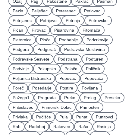
Ozalj
Pag
Pakoštane
Pakrac
Pašman
Pazin
Pelješac
Peteranec
Petlovac
Petrijanec
Petrijevci
Petrinja
Petrovsko
Pićan
Pirovac
Pisarovina
Pitomača
Pleternica
Ploče
Podbablje
Podcrkavlje
Podgora
Podgorač
Podravska Moslavina
Podravske Sesvete
Podstrana
Podturen
Podvinje
Pokupsko
Polača
Poličnik
Poljanica Bistranska
Popovac
Popovača
Poreč
Posedarje
Postire
Povljana
Požega1
Pregrada
Preko
Prelog
Preseka
Pribislavec
Primorski Dolac
Primošten
Privlaka
Pučišće
Pula
Punat
Punitovci
Rab
Radoboj
Rakovec
Raša
Rasinja