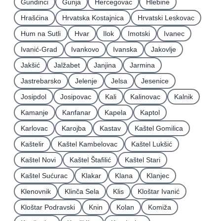
Gundinci
Gunja
Hercegovac
Hlebine
Hrašćina
Hrvatska Kostajnica
Hrvatski Leskovac
Hum na Sutli
Hvar
Ilok
Imotski
Ivanec
Ivanić-Grad
Ivankovo
Ivanska
Jakovlje
Jakšić
Jalžabet
Janjina
Jarmina
Jastrebarsko
Jelenje
Jelsa
Jesenice
Josipdol
Josipovac
Kali
Kalinovac
Kalnik
Kamanje
Kanfanar
Kapela
Kaptol
Karlovac
Karojba
Kastav
Kaštel Gomilica
Kaštelir
Kaštel Kambelovac
Kaštel Lukšić
Kaštel Novi
Kaštel Štafilić
Kaštel Stari
Kaštel Sućurac
Klakar
Klana
Klanjec
Klenovnik
Klinča Sela
Klis
Kloštar Ivanić
Kloštar Podravski
Knin
Kolan
Komiža