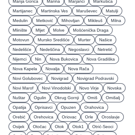
Marija Gorica
Marina
Marjanci
Markušica
Martijanec
Martinska Ves
Maruševec
Matulji
Medulin
Metković
Mihovljan
Mikleuš
Milna
Mlinište
Mljet
Molve
Mošćenička Draga
Motovun
Mursko Središće
Murter
Našice
Nedelišće
Nedeščina
Negoslavci
Netretić
Nijemci
Nin
Nova Bukovica
Nova Gradiška
Nova Kapela
Novalja
Nova Rača
Novi Golubovec
Novigrad
Novigrad Podravski
Novi Marof
Novi Vinodolski
Novo Virje
Novska
Nuštar
Ogulin
Okrug Gornji
Omiš
Omišalj
Opatija
Oprisavci
Opuzen
Orahovica
Orebić
Orehovica
Oriovac
Orle
Oroslavje
Osijek
Otočac
Otok
Otok1
Otrić-Seoci