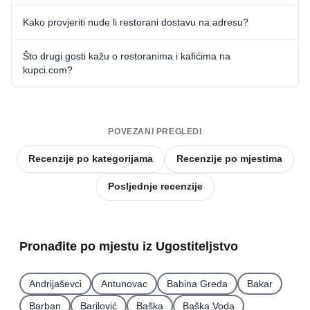
Kako provjeriti nude li restorani dostavu na adresu?
Što drugi gosti kažu o restoranima i kafićima na
kupci.com?
POVEZANI PREGLEDI
Recenzije po kategorijama
Recenzije po mjestima
Posljednje recenzije
Pronađite po mjestu iz Ugostiteljstvo
Andrijaševci
Antunovac
Babina Greda
Bakar
Barban
Barilović
Baška
Baška Voda