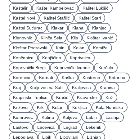
Kaštelir
Kaštel Kambelovac
Kaštel Lukšić
Kaštel Novi
Kaštel Štafilić
Kaštel Stari
Kaštel Sućurac
Klakar
Klana
Klanjec
Klenovnik
Klinča Sela
Klis
Kloštar Ivanić
Kloštar Podravski
Knin
Kolan
Komiža
Končanica
Konjšćina
Koprivnica
Koprivnički Bregi
Koprivnički Ivanec
Korčula
Korenica
Kornati
Koška
Kostrena
Kotoriba
Kraj
Kraljevec na Sutli
Kraljevica
Krapina
Krapinske Toplice
Krašić
Kravarsko
Križ
Križevci
Krk
Kršan
Kukljica
Kula Norinska
Kumrovec
Kutina
Kutjevo
Labin
Lasinja
Lastovo
Lećevica
Legrad
Lekenik
Lepoglava
Lipik
Lipovljani
Ližnjan