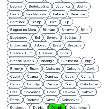
Bebrina
Bedekovčina
Bedenica
Bednja
Belica
Beli Manastir
Belišće
Benkovac
Beretinec
Bibinje
Bilice
Bilje
Biograd na Moru
Bizovac
Bjelovar
Blato
Bogdanovci
Bol
Borovo
Bošnjaci
Brckovljani
Brdovec
Brela
Breznica
Breznički Hum
Brezovac
Bribir
Brodski Stupnik
Brtonigla
Budinšćina
Buje
Bukovlje
Buzet
Čađavica
Čakovec
Čavle
Cavtat
Čazma
Čeminac
Čepin
Cerna
Cernik
Cerovlje
Cestica
Čiovo
Cista Provo
Cres
Crikvenica
Crnac
Đakovo
Ðakovo
Darda
Daruvar
Davor
Dekanovec
Ðelekovec
Delnice
Desinić
Dežanovac