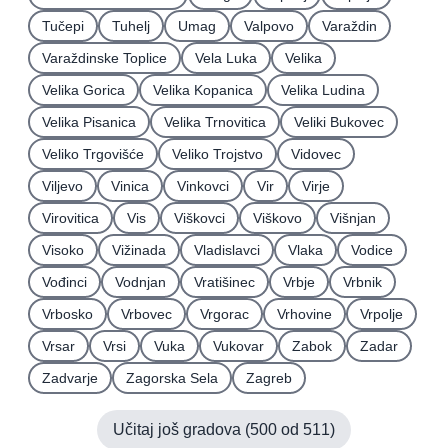
Tučepi
Tuhelj
Umag
Valpovo
Varaždin
Varaždinske Toplice
Vela Luka
Velika
Velika Gorica
Velika Kopanica
Velika Ludina
Velika Pisanica
Velika Trnovitica
Veliki Bukovec
Veliko Trgovišće
Veliko Trojstvo
Vidovec
Viljevo
Vinica
Vinkovci
Vir
Virje
Virovitica
Vis
Viškovci
Viškovo
Višnjan
Visoko
Vižinada
Vladislavci
Vlaka
Vodice
Vođinci
Vodnjan
Vratišinec
Vrbje
Vrbnik
Vrbosko
Vrbovec
Vrgorac
Vrhovine
Vrpolje
Vrsar
Vrsi
Vuka
Vukovar
Zabok
Zadar
Zadvarje
Zagorska Sela
Zagreb
Učitaj još gradova (
500
od
511
)