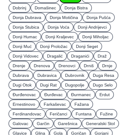
Dobrinj
Domašinec
Donja Bistra
Donja Dubrava
Donja Motičina
Donja Pušća
Donja Stubica
Donja Voća
Donji Andrijevci
Donji Humac
Donji Kraljevec
Donji Miholjac
Donji Muć
Donji Proložac
Donji Seget
Donji Vidovec
Dragalić
Draganići
Draž
Drenje
Drenova
Drenovci
Drniš
Drnje
Dubrava
Dubravica
Dubrovnik
Duga Resa
Dugi Otok
Dugi Rat
Dugopolje
Dugo Selo
Ðurđenovac
Ðurđevac
Ðurmanec
Erdut
Ernestinovo
Farkaševac
Fažana
Ferdinandovac
Feričanci
Funtana
Fužine
Galovac
Garčin
Garešnica
Generalski Stol
Glavice
Glina
Gola
Goričan
Gorjani