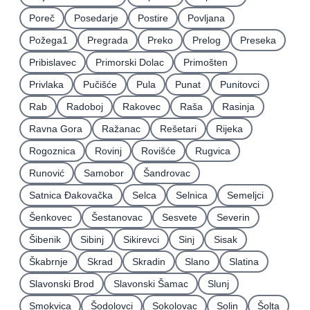
Poreč
Posedarje
Postire
Povljana
Požega1
Pregrada
Preko
Prelog
Preseka
Pribislavec
Primorski Dolac
Primošten
Privlaka
Pučišće
Pula
Punat
Punitovci
Rab
Radoboj
Rakovec
Raša
Rasinja
Ravna Gora
Ražanac
Rešetari
Rijeka
Rogoznica
Rovinj
Rovišće
Rugvica
Runović
Samobor
Šandrovac
Satnica Ðakovačka
Selca
Selnica
Semeljci
Šenkovec
Šestanovac
Sesvete
Severin
Šibenik
Sibinj
Sikirevci
Sinj
Sisak
Škabrnje
Skrad
Skradin
Slano
Slatina
Slavonski Brod
Slavonski Šamac
Slunj
Smokvica
Šodolovci
Sokolovac
Solin
Šolta