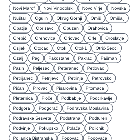
Novi Marof
Novi Vinodolski
Novo Virje
Novska
Nuštar
Ogulin
Okrug Gornji
Omiš
Omišalj
Opatija
Oprisavci
Opuzen
Orahovica
Orebić
Orehovica
Oriovac
Orle
Oroslavje
Osijek
Otočac
Otok
Otok1
Otrić-Seoci
Ozalj
Pag
Pakoštane
Pakrac
Pašman
Pazin
Pelješac
Peteranec
Petlovac
Petrijanec
Petrijevci
Petrinja
Petrovsko
Pićan
Pirovac
Pisarovina
Pitomača
Pleternica
Ploče
Podbablje
Podcrkavlje
Podgora
Podgorač
Podravska Moslavina
Podravske Sesvete
Podstrana
Podturen
Podvinje
Pokupsko
Polača
Poličnik
Poljanica Bistranska
Popovac
Popovača