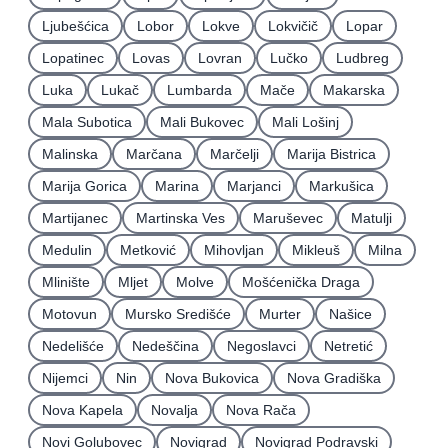
Ljubešćica
Lobor
Lokve
Lokvičič
Lopar
Lopatinec
Lovas
Lovran
Lučko
Ludbreg
Luka
Lukač
Lumbarda
Mače
Makarska
Mala Subotica
Mali Bukovec
Mali Lošinj
Malinska
Marčana
Marčelji
Marija Bistrica
Marija Gorica
Marina
Marjanci
Markušica
Martijanec
Martinska Ves
Maruševec
Matulji
Medulin
Metković
Mihovljan
Mikleuš
Milna
Mlinište
Mljet
Molve
Mošćenička Draga
Motovun
Mursko Središće
Murter
Našice
Nedelišće
Nedeščina
Negoslavci
Netretić
Nijemci
Nin
Nova Bukovica
Nova Gradiška
Nova Kapela
Novalja
Nova Rača
Novi Golubovec
Novigrad
Novigrad Podravski