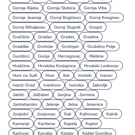
Gornja Rijeka
Gornja Stubica
Gornja Vrba
Gornje Jesenje
Gornji Bogičevci
Gornji Kneginec
Gornji Mihaljevec
Gornji Stupnik
Gospić
Gračišće
Gradac
Gradec
Gradina
Gradište
Grohote
Grožnjan
Grubišno Polje
Gundinci
Gunja
Hercegovac
Hlebine
Hrašćina
Hrvatska Kostajnica
Hrvatski Leskovac
Hum na Sutli
Hvar
Ilok
Imotski
Ivanec
Ivanić-Grad
Ivankovo
Ivanska
Jakovlje
Jakšić
Jalžabet
Janjina
Jarmina
Jastrebarsko
Jelenje
Jelsa
Jesenice
Josipdol
Josipovac
Kali
Kalinovac
Kalnik
Kamanje
Kanfanar
Kapela
Kaptol
Karlovac
Karojba
Kastav
Kaštel Gomilica