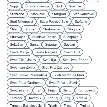
Sopje
Špišić-Bukovica
Split
Sračinec
Srebreno
Stankovci
Starigrad
Stari Jankovci
Stari Mikanovci
Staro Petrovo Selo
Štefanje
Štitar
Stobreč
Strahoninec
Štrigova
Strizivojna
Stubičke Toplice
Suhopolje
Sukošan
Sunja
Supetar
Sutivan
Sveta Marija
Sveta Nedjelja
Sveti Ðurđ
Sveti Filip i Jakov
Sveti Ilija
Sveti Ivan Žabno
Sveti Ivan Zelina
Sveti Križ Začretje
Sveti Lovreč Pazenatički
Sveti Martin na Muri
Sveti Petar Orehovec
Sveti Petar u Šumi
Svetvinčenat
Tar
Tinjan
Tisno
Tompojevci
Tordinci
Tovarnik
Tribunj
Trilj
Trnava
Trnovec Bartolovečki
Trogir
Trpanj
Trpinja