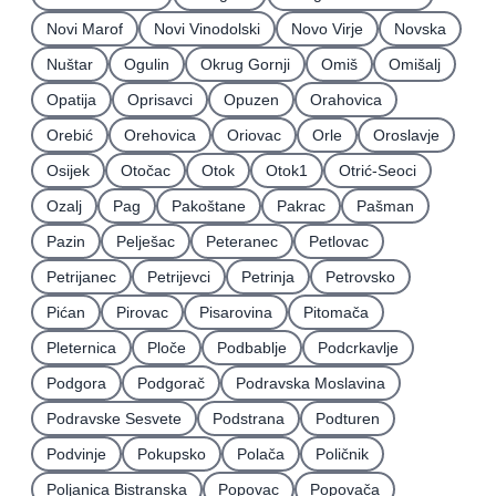
Novi Marof
Novi Vinodolski
Novo Virje
Novska
Nuštar
Ogulin
Okrug Gornji
Omiš
Omišalj
Opatija
Oprisavci
Opuzen
Orahovica
Orebić
Orehovica
Oriovac
Orle
Oroslavje
Osijek
Otočac
Otok
Otok1
Otrić-Seoci
Ozalj
Pag
Pakoštane
Pakrac
Pašman
Pazin
Pelješac
Peteranec
Petlovac
Petrijanec
Petrijevci
Petrinja
Petrovsko
Pićan
Pirovac
Pisarovina
Pitomača
Pleternica
Ploče
Podbablje
Podcrkavlje
Podgora
Podgorač
Podravska Moslavina
Podravske Sesvete
Podstrana
Podturen
Podvinje
Pokupsko
Polača
Poličnik
Poljanica Bistranska
Popovac
Popovača