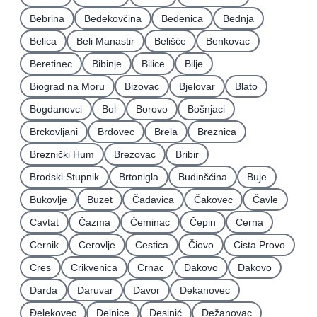
Bebrina
Bedekovčina
Bedenica
Bednja
Belica
Beli Manastir
Belišće
Benkovac
Beretinec
Bibinje
Bilice
Bilje
Biograd na Moru
Bizovac
Bjelovar
Blato
Bogdanovci
Bol
Borovo
Bošnjaci
Brckovljani
Brdovec
Brela
Breznica
Breznički Hum
Brezovac
Bribir
Brodski Stupnik
Brtonigla
Budinšćina
Buje
Bukovlje
Buzet
Čađavica
Čakovec
Čavle
Cavtat
Čazma
Čeminac
Čepin
Cerna
Cernik
Cerovlje
Cestica
Čiovo
Cista Provo
Cres
Crikvenica
Crnac
Đakovo
Ðakovo
Darda
Daruvar
Davor
Dekanovec
Ðelekovec
Delnice
Desinić
Dežanovac