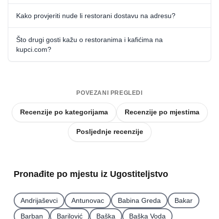
Kako provjeriti nude li restorani dostavu na adresu?
Što drugi gosti kažu o restoranima i kafićima na
kupci.com?
POVEZANI PREGLEDI
Recenzije po kategorijama
Recenzije po mjestima
Posljednje recenzije
Pronađite po mjestu iz Ugostiteljstvo
Andrijaševci
Antunovac
Babina Greda
Bakar
Barban
Barilović
Baška
Baška Voda