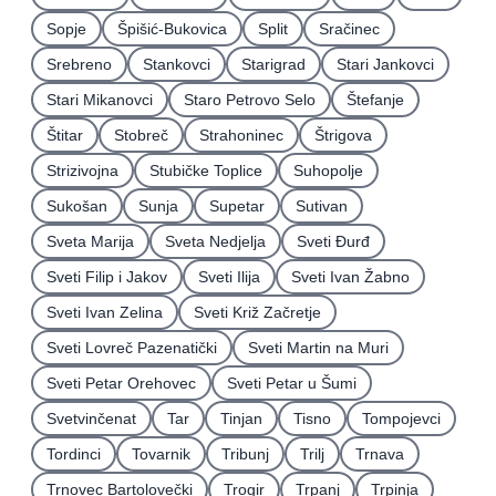
Sopje
Špišić-Bukovica
Split
Sračinec
Srebreno
Stankovci
Starigrad
Stari Jankovci
Stari Mikanovci
Staro Petrovo Selo
Štefanje
Štitar
Stobreč
Strahoninec
Štrigova
Strizivojna
Stubičke Toplice
Suhopolje
Sukošan
Sunja
Supetar
Sutivan
Sveta Marija
Sveta Nedjelja
Sveti Ðurđ
Sveti Filip i Jakov
Sveti Ilija
Sveti Ivan Žabno
Sveti Ivan Zelina
Sveti Križ Začretje
Sveti Lovreč Pazenatički
Sveti Martin na Muri
Sveti Petar Orehovec
Sveti Petar u Šumi
Svetvinčenat
Tar
Tinjan
Tisno
Tompojevci
Tordinci
Tovarnik
Tribunj
Trilj
Trnava
Trnovec Bartolovečki
Trogir
Trpanj
Trpinja