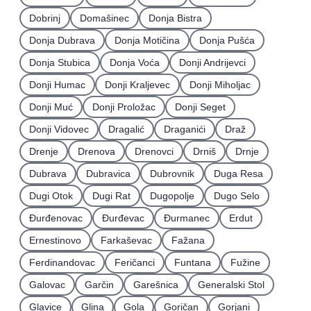
Dobrinj
Domašinec
Donja Bistra
Donja Dubrava
Donja Motičina
Donja Pušća
Donja Stubica
Donja Voća
Donji Andrijevci
Donji Humac
Donji Kraljevec
Donji Miholjac
Donji Muć
Donji Proložac
Donji Seget
Donji Vidovec
Dragalić
Draganići
Draž
Drenje
Drenova
Drenovci
Drniš
Drnje
Dubrava
Dubravica
Dubrovnik
Duga Resa
Dugi Otok
Dugi Rat
Dugopolje
Dugo Selo
Ðurđenovac
Ðurđevac
Ðurmanec
Erdut
Ernestinovo
Farkaševac
Fažana
Ferdinandovac
Feričanci
Funtana
Fužine
Galovac
Garčin
Garešnica
Generalski Stol
Glavice
Glina
Gola
Goričan
Gorjani