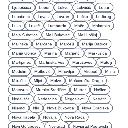
Ljubešćica
Lobor
Lokve
Lokvičič
Lopar
Lopatinec
Lovas
Lovran
Lučko
Ludbreg
Luka
Lukač
Lumbarda
Mače
Makarska
Mala Subotica
Mali Bukovec
Mali Lošinj
Malinska
Marčana
Marčelji
Marija Bistrica
Marija Gorica
Marina
Marjanci
Markušica
Martijanec
Martinska Ves
Maruševec
Matulji
Medulin
Metković
Mihovljan
Mikleuš
Milna
Mlinište
Mljet
Molve
Mošćenička Draga
Motovun
Mursko Središće
Murter
Našice
Nedelišće
Nedeščina
Negoslavci
Netretić
Nijemci
Nin
Nova Bukovica
Nova Gradiška
Nova Kapela
Novalja
Nova Rača
Novi Golubovec
Novigrad
Novigrad Podravski