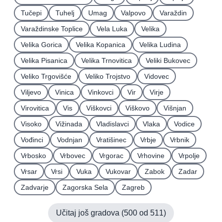
Tučepi
Tuhelj
Umag
Valpovo
Varaždin
Varaždinske Toplice
Vela Luka
Velika
Velika Gorica
Velika Kopanica
Velika Ludina
Velika Pisanica
Velika Trnovitica
Veliki Bukovec
Veliko Trgovišće
Veliko Trojstvo
Vidovec
Viljevo
Vinica
Vinkovci
Vir
Virje
Virovitica
Vis
Viškovci
Viškovo
Višnjan
Visoko
Vižinada
Vladislavci
Vlaka
Vodice
Vođinci
Vodnjan
Vratišinec
Vrbje
Vrbnik
Vrbosko
Vrbovec
Vrgorac
Vrhovine
Vrpolje
Vrsar
Vrsi
Vuka
Vukovar
Zabok
Zadar
Zadvarje
Zagorska Sela
Zagreb
Učitaj još gradova (
500
od
511
)