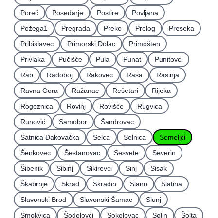
Poreč
Posedarje
Postire
Povljana
Požega1
Pregrada
Preko
Prelog
Preseka
Pribislavec
Primorski Dolac
Primošten
Privlaka
Pučišće
Pula
Punat
Punitovci
Rab
Radoboj
Rakovec
Raša
Rasinja
Ravna Gora
Ražanac
Rešetari
Rijeka
Rogoznica
Rovinj
Rovišće
Rugvica
Runović
Samobor
Šandrovac
Satnica Ðakovačka
Selca
Selnica
Semeljci
Šenkovec
Šestanovac
Sesvete
Severin
Šibenik
Sibinj
Sikirevci
Sinj
Sisak
Škabrnje
Skrad
Skradin
Slano
Slatina
Slavonski Brod
Slavonski Šamac
Slunj
Smokvica
Šodolovci
Sokolovac
Solin
Šolta