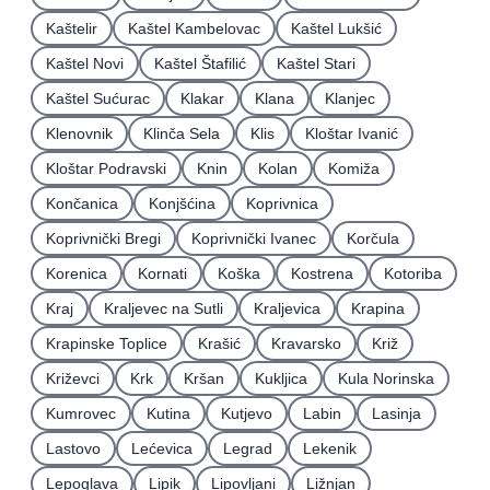
Kaštelir
Kaštel Kambelovac
Kaštel Lukšić
Kaštel Novi
Kaštel Štafilić
Kaštel Stari
Kaštel Sućurac
Klakar
Klana
Klanjec
Klenovnik
Klinča Sela
Klis
Kloštar Ivanić
Kloštar Podravski
Knin
Kolan
Komiža
Končanica
Konjšćina
Koprivnica
Koprivnički Bregi
Koprivnički Ivanec
Korčula
Korenica
Kornati
Koška
Kostrena
Kotoriba
Kraj
Kraljevec na Sutli
Kraljevica
Krapina
Krapinske Toplice
Krašić
Kravarsko
Križ
Križevci
Krk
Kršan
Kukljica
Kula Norinska
Kumrovec
Kutina
Kutjevo
Labin
Lasinja
Lastovo
Lećevica
Legrad
Lekenik
Lepoglava
Lipik
Lipovljani
Ližnjan