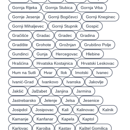
Gornja Rijeka
Gornja Stubica
Gornja Vrba
Gornje Jesenje
Gornji Bogičevci
Gornji Kneginec
Gornji Mihaljevec
Gornji Stupnik
Gospić
Gračišće
Gradac
Gradec
Gradina
Gradište
Grohote
Grožnjan
Grubišno Polje
Gundinci
Gunja
Hercegovac
Hlebine
Hrašćina
Hrvatska Kostajnica
Hrvatski Leskovac
Hum na Sutli
Hvar
Ilok
Imotski
Ivanec
Ivanić-Grad
Ivankovo
Ivanska
Jakovlje
Jakšić
Jalžabet
Janjina
Jarmina
Jastrebarsko
Jelenje
Jelsa
Jesenice
Josipdol
Josipovac
Kali
Kalinovac
Kalnik
Kamanje
Kanfanar
Kapela
Kaptol
Karlovac
Karojba
Kastav
Kaštel Gomilica