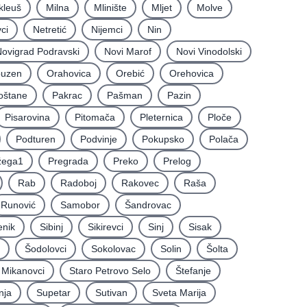
kleuš
Milna
Mlinište
Mljet
Molve
ci
Netretić
Nijemci
Nin
ovigrad Podravski
Novi Marof
Novi Vinodolski
uzen
Orahovica
Orebić
Orehovica
oštane
Pakrac
Pašman
Pazin
Pisarovina
Pitomača
Pleternica
Ploče
Podturen
Podvinje
Pokupsko
Polača
žega1
Pregrada
Preko
Prelog
Rab
Radoboj
Rakovec
Raša
Runović
Samobor
Šandrovac
enik
Sibinj
Sikirevci
Sinj
Sisak
Šodolovci
Sokolovac
Solin
Šolta
i Mikanovci
Staro Petrovo Selo
Štefanje
nja
Supetar
Sutivan
Sveta Marija