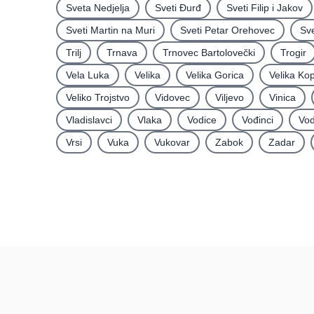
Sveta Nedjelja
Sveti Ðurđ
Sveti Filip i Jakov
Sveti Martin na Muri
Sveti Petar Orehovec
Sve
Trilj
Trnava
Trnovec Bartolovečki
Trogir
Vela Luka
Velika
Velika Gorica
Velika Ko
Veliko Trojstvo
Vidovec
Viljevo
Vinica
Vladislavci
Vlaka
Vodice
Vođinci
Vod
Vrsi
Vuka
Vukovar
Zabok
Zadar
Recenzije
Hrvatska
Recenzije po mjestima