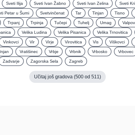
Sveti Ilija
Sveti Ivan Žabno
Sveti Ivan Zelina
Sveti Kr
ti Petar u Šumi
Svetvinčenat
Tar
Tinjan
Tisno
Trpanj
Trpinja
Tučepi
Tuhelj
Umag
Valpo
panica
Velika Ludina
Velika Pisanica
Velika Trnovitica
Vinkovci
Vir
Virje
Virovitica
Vis
Viškovci
njan
Vratišinec
Vrbje
Vrbnik
Vrbosko
Vrbovec
Zadvarje
Zagorska Sela
Zagreb
Učitaj još gradova (
500
od
511
)
Pomoć
Platfo
FAQ
O nama