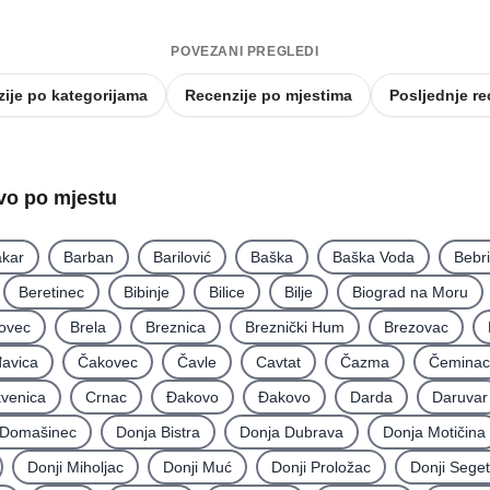
POVEZANI PREGLEDI
ije po kategorijama
Recenzije po mjestima
Posljednje re
tvo po mjestu
kar
Barban
Barilović
Baška
Baška Voda
Bebr
Beretinec
Bibinje
Bilice
Bilje
Biograd na Moru
ovec
Brela
Breznica
Breznički Hum
Brezovac
avica
Čakovec
Čavle
Cavtat
Čazma
Čeminac
kvenica
Crnac
Đakovo
Ðakovo
Darda
Daruvar
Domašinec
Donja Bistra
Donja Dubrava
Donja Motičina
Donji Miholjac
Donji Muć
Donji Proložac
Donji Seget