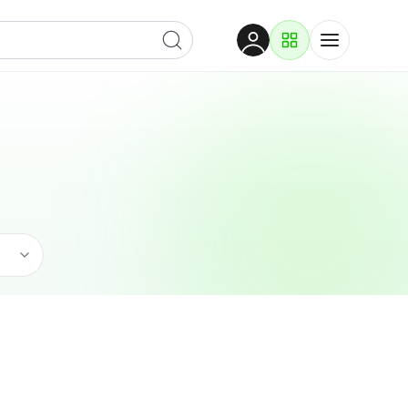
Dobrodošli
Prijavite se za pristup
Proizvodi i rješenja
Prijavi se
Ugostiteljstvo
Po kategoriji
Pogledaj podkategorije