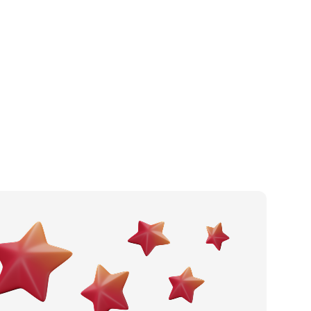
Kafić
Po gradu ili mjestu
Pizzeria
Posljednje recenzije
Fast food
Dodaj tvrtku
Slastičarnica
Ostavi recenziju
Pub
Catering
Noćni klub
Wine bar
Restoran