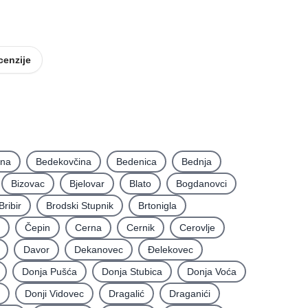
Smještaj
Oprema za ugostiteljstvo
cenzije
ina
Bedekovčina
Bedenica
Bednja
Bizovac
Bjelovar
Blato
Bogdanovci
Bribir
Brodski Stupnik
Brtonigla
Čepin
Cerna
Cernik
Cerovlje
Davor
Dekanovec
Ðelekovec
Donja Pušća
Donja Stubica
Donja Voća
Donji Vidovec
Dragalić
Draganići