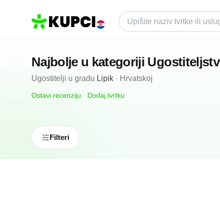
Najbolje u kategoriji
Ugostiteljst
Ugostitelji
u gradu
Lipik
·
Hrvatskoj
Ostavi recenziju
·
Dodaj tvrtku
Filteri
N/A
(0 recenzija)
Zdravljak Fontana
Lipik, HR