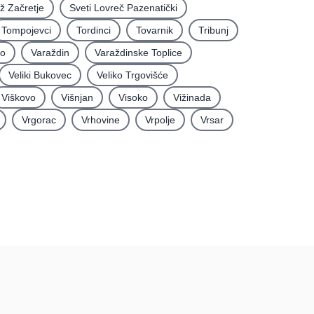
iž Začretje
Sveti Lovreč Pazenatički
Tompojevci
Tordinci
Tovarnik
Tribunj
vo
Varaždin
Varaždinske Toplice
Veliki Bukovec
Veliko Trgovišće
Viškovo
Višnjan
Visoko
Vižinada
Vrgorac
Vrhovine
Vrpolje
Vrsar
rma
Podatci
Uvjeti korištenja