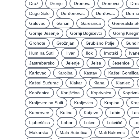
Draž
Drenje
Drenova
Drenovci
Drni
Dugo Selo
Ðurđenovac
Ðurđevac
Ðurma
Galovac
Garčin
Garešnica
Generalski St
Gornje Jesenje
Gornji Bogičevci
Gornji Knegi
Grohote
Grožnjan
Grubišno Polje
Gundin
Hum na Sutli
Hvar
Ilok
Imotski
Ivan
Jastrebarsko
Jelenje
Jelsa
Jesenice
Karlovac
Karojba
Kastav
Kaštel Gomilica
Kaštel Sućurac
Klakar
Klana
Klanjec
Končanica
Konjšćina
Koprivnica
Koprivni
Kraljevec na Sutli
Kraljevica
Krapina
Krap
Kumrovec
Kutina
Kutjevo
Labin
Las
Ljubešćica
Lobor
Lokve
Lokvičič
Lo
Makarska
Mala Subotica
Mali Bukovec
M