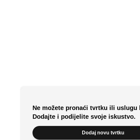
N/A
(0 recenzija)
Caffe Bar Lux
Lipik, HR
Ne možete pronaći tvrtku ili uslugu 
Dodajte i podijelite svoje iskustvo.
Dodaj novu tvrtku