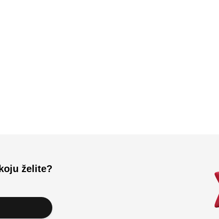
Učitali ste sve.
koju želite?