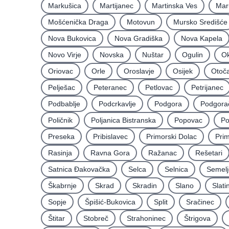
Markušica
Martijanec
Martinska Ves
Mar
Mošćenička Draga
Motovun
Mursko Središće
Nova Bukovica
Nova Gradiška
Nova Kapela
Novo Virje
Novska
Nuštar
Ogulin
Ok
Oriovac
Orle
Oroslavje
Osijek
Otoč
Pelješac
Peteranec
Petlovac
Petrijanec
Podbablje
Podcrkavlje
Podgora
Podgora
Poličnik
Poljanica Bistranska
Popovac
Po
Preseka
Pribislavec
Primorski Dolac
Pri
Rasinja
Ravna Gora
Ražanac
Rešetari
Satnica Ðakovačka
Selca
Selnica
Semelj
Škabrnje
Skrad
Skradin
Slano
Slati
Sopje
Špišić-Bukovica
Split
Sračinec
Štitar
Stobreč
Strahoninec
Štrigova