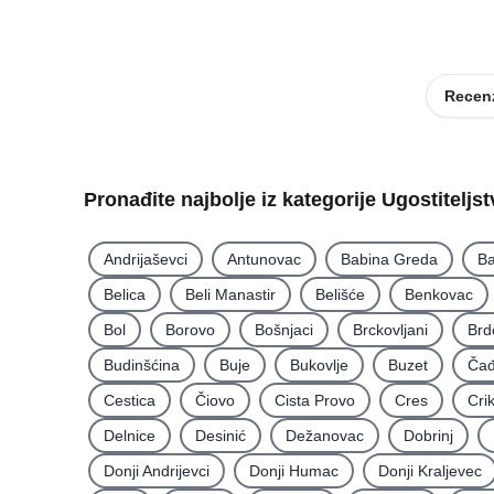
Recenz
Pronađite najbolje iz kategorije Ugostiteljs
Andrijaševci
Antunovac
Babina Greda
Ba
Belica
Beli Manastir
Belišće
Benkovac
Bol
Borovo
Bošnjaci
Brckovljani
Brd
Budinšćina
Buje
Bukovlje
Buzet
Čađ
Cestica
Čiovo
Cista Provo
Cres
Cri
Delnice
Desinić
Dežanovac
Dobrinj
Donji Andrijevci
Donji Humac
Donji Kraljevec