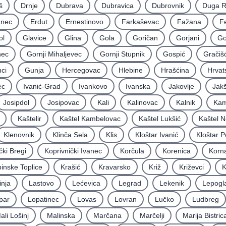
š
Drnje
Dubrava
Dubravica
Dubrovnik
Duga 
nec
Erdut
Ernestinovo
Farkaševac
Fažana
F
ol
Glavice
Glina
Gola
Goričan
Gorjani
Go
nec
Gornji Mihaljevec
Gornji Stupnik
Gospić
Gračiš
ci
Gunja
Hercegovac
Hlebine
Hrašćina
Hrvat
ec
Ivanić-Grad
Ivankovo
Ivanska
Jakovlje
Jakš
Josipdol
Josipovac
Kali
Kalinovac
Kalnik
Kam
Kaštelir
Kaštel Kambelovac
Kaštel Lukšić
Kaštel N
Klenovnik
Klinča Sela
Klis
Kloštar Ivanić
Kloštar P
čki Bregi
Koprivnički Ivanec
Korčula
Korenica
Korna
inske Toplice
Krašić
Kravarsko
Križ
Križevci
K
inja
Lastovo
Lećevica
Legrad
Lekenik
Lepogl
par
Lopatinec
Lovas
Lovran
Lučko
Ludbreg
ali Lošinj
Malinska
Marčana
Marčelji
Marija Bistric