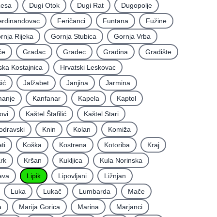
Resa
Dugi Otok
Dugi Rat
Dugopolje
erdinandovac
Feričanci
Funtana
Fužine
rnja Rijeka
Gornja Stubica
Gornja Vrba
će
Gradac
Gradec
Gradina
Gradište
ska Kostajnica
Hrvatski Leskovac
ić
Jalžabet
Janjina
Jarmina
anje
Kanfanar
Kapela
Kaptol
ovi
Kaštel Štafilić
Kaštel Stari
odravski
Knin
Kolan
Komiža
ti
Koška
Kostrena
Kotoriba
Kraj
rk
Kršan
Kukljica
Kula Norinska
ava
Lipik
Lipovljani
Ližnjan
Luka
Lukač
Lumbarda
Mače
a
Marija Gorica
Marina
Marjanci