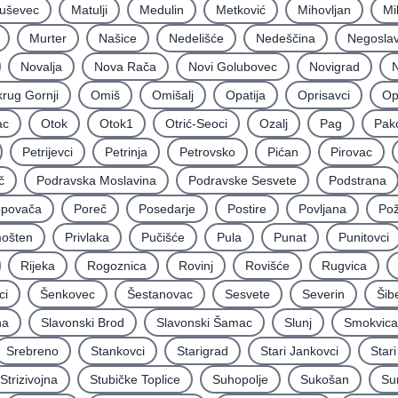
uševec
Matulji
Medulin
Metković
Mihovljan
Mi
Murter
Našice
Nedelišće
Nedeščina
Negoslav
Novalja
Nova Rača
Novi Golubovec
Novigrad
N
rug Gornji
Omiš
Omišalj
Opatija
Oprisavci
Op
ac
Otok
Otok1
Otrić-Seoci
Ozalj
Pag
Pak
Petrijevci
Petrinja
Petrovsko
Pićan
Pirovac
č
Podravska Moslavina
Podravske Sesvete
Podstrana
povača
Poreč
Posedarje
Postire
Povljana
Po
mošten
Privlaka
Pučišće
Pula
Punat
Punitovci
Rijeka
Rogoznica
Rovinj
Rovišće
Rugvica
ci
Šenkovec
Šestanovac
Sesvete
Severin
Šib
na
Slavonski Brod
Slavonski Šamac
Slunj
Smokvica
Srebreno
Stankovci
Starigrad
Stari Jankovci
Star
Strizivojna
Stubičke Toplice
Suhopolje
Sukošan
Su