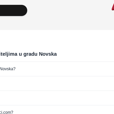
iteljima u gradu Novska
u Novska?
pci.com?