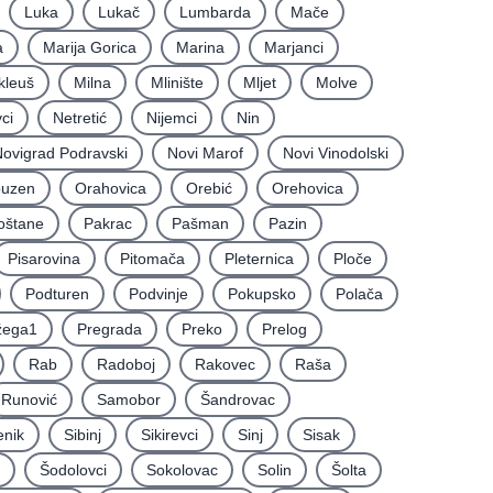
Luka
Lukač
Lumbarda
Mače
a
Marija Gorica
Marina
Marjanci
kleuš
Milna
Mlinište
Mljet
Molve
ci
Netretić
Nijemci
Nin
ovigrad Podravski
Novi Marof
Novi Vinodolski
uzen
Orahovica
Orebić
Orehovica
oštane
Pakrac
Pašman
Pazin
Pisarovina
Pitomača
Pleternica
Ploče
Podturen
Podvinje
Pokupsko
Polača
žega1
Pregrada
Preko
Prelog
Rab
Radoboj
Rakovec
Raša
Runović
Samobor
Šandrovac
enik
Sibinj
Sikirevci
Sinj
Sisak
Šodolovci
Sokolovac
Solin
Šolta