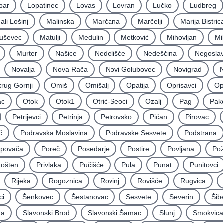
par
Lopatinec
Lovas
Lovran
Lučko
Ludbreg
ali Lošinj
Malinska
Marčana
Marčelji
Marija Bistric
uševec
Matulji
Medulin
Metković
Mihovljan
Mi
Murter
Našice
Nedelišće
Nedeščina
Negoslav
Novalja
Nova Rača
Novi Golubovec
Novigrad
N
rug Gornji
Omiš
Omišalj
Opatija
Oprisavci
Op
ac
Otok
Otok1
Otrić-Seoci
Ozalj
Pag
Pak
Petrijevci
Petrinja
Petrovsko
Pićan
Pirovac
č
Podravska Moslavina
Podravske Sesvete
Podstrana
povača
Poreč
Posedarje
Postire
Povljana
Po
mošten
Privlaka
Pučišće
Pula
Punat
Punitovci
Rijeka
Rogoznica
Rovinj
Rovišće
Rugvica
ci
Šenkovec
Šestanovac
Sesvete
Severin
Šib
na
Slavonski Brod
Slavonski Šamac
Slunj
Smokvica