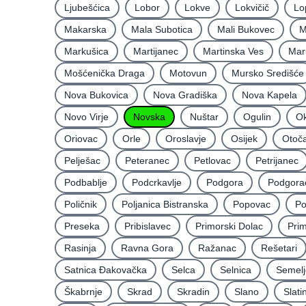
Ljubešćica
Lobor
Lokve
Lokvičič
Lo
Makarska
Mala Subotica
Mali Bukovec
M
Markušica
Martijanec
Martinska Ves
Mar
Mošćenička Draga
Motovun
Mursko Središće
Nova Bukovica
Nova Gradiška
Nova Kapela
Novo Virje
Novska
Nuštar
Ogulin
Ok
Oriovac
Orle
Oroslavje
Osijek
Otoč
Pelješac
Peteranec
Petlovac
Petrijanec
Podbablje
Podcrkavlje
Podgora
Podgora
Poličnik
Poljanica Bistranska
Popovac
Po
Preseka
Pribislavec
Primorski Dolac
Pri
Rasinja
Ravna Gora
Ražanac
Rešetari
Satnica Ðakovačka
Selca
Selnica
Semelj
Škabrnje
Skrad
Skradin
Slano
Slati