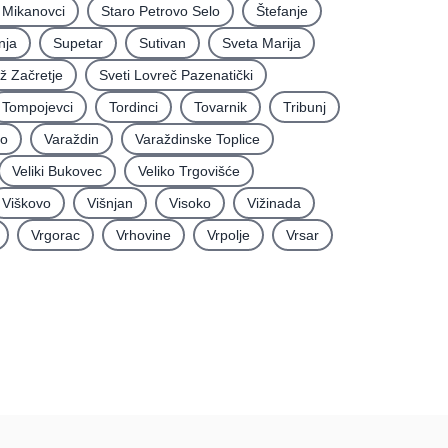
i Mikanovci
Staro Petrovo Selo
Štefanje
nja
Supetar
Sutivan
Sveta Marija
iž Začretje
Sveti Lovreč Pazenatički
Tompojevci
Tordinci
Tovarnik
Tribunj
vo
Varaždin
Varaždinske Toplice
Veliki Bukovec
Veliko Trgovišće
Viškovo
Višnjan
Visoko
Vižinada
Vrgorac
Vrhovine
Vrpolje
Vrsar