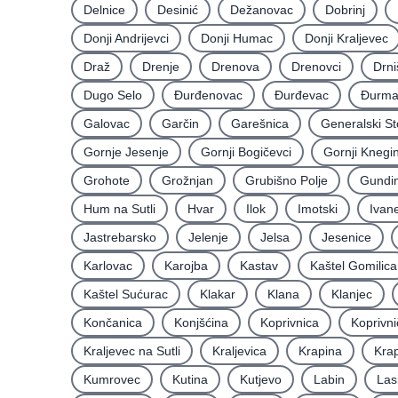
Delnice
Desinić
Dežanovac
Dobrinj
Donji Andrijevci
Donji Humac
Donji Kraljevec
Draž
Drenje
Drenova
Drenovci
Drni
Dugo Selo
Ðurđenovac
Ðurđevac
Ðurma
Galovac
Garčin
Garešnica
Generalski St
Gornje Jesenje
Gornji Bogičevci
Gornji Knegi
Grohote
Grožnjan
Grubišno Polje
Gundin
Hum na Sutli
Hvar
Ilok
Imotski
Ivan
Jastrebarsko
Jelenje
Jelsa
Jesenice
Karlovac
Karojba
Kastav
Kaštel Gomilica
Kaštel Sućurac
Klakar
Klana
Klanjec
Končanica
Konjšćina
Koprivnica
Koprivni
Kraljevec na Sutli
Kraljevica
Krapina
Krap
Kumrovec
Kutina
Kutjevo
Labin
Las