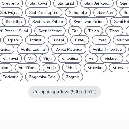
Srebreno
Stankovci
Starigrad
Stari Jankovci
Star
Strizivojna
Stubičke Toplice
Suhopolje
Sukošan
Su
Sveti Ilija
Sveti Ivan Žabno
Sveti Ivan Zelina
Sveti Kr
ti Petar u Šumi
Svetvinčenat
Tar
Tinjan
Tisno
Trpanj
Trpinja
Tučepi
Tuhelj
Umag
Valpo
panica
Velika Ludina
Velika Pisanica
Velika Trnovitica
Vinkovci
Vir
Virje
Virovitica
Vis
Viškovci
njan
Vratišinec
Vrbje
Vrbnik
Vrbosko
Vrbovec
Zadvarje
Zagorska Sela
Zagreb
Učitaj još gradova (
500
od
511
)