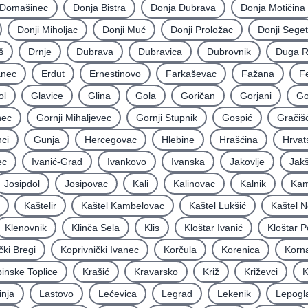
Domašinec
Donja Bistra
Donja Dubrava
Donja Motičina
Donji Miholjac
Donji Muć
Donji Proložac
Donji Seget
š
Drnje
Dubrava
Dubravica
Dubrovnik
Duga 
nec
Erdut
Ernestinovo
Farkaševac
Fažana
F
ol
Glavice
Glina
Gola
Goričan
Gorjani
Go
nec
Gornji Mihaljevec
Gornji Stupnik
Gospić
Gračiš
ci
Gunja
Hercegovac
Hlebine
Hrašćina
Hrvat
ec
Ivanić-Grad
Ivankovo
Ivanska
Jakovlje
Jakš
Josipdol
Josipovac
Kali
Kalinovac
Kalnik
Kam
Kaštelir
Kaštel Kambelovac
Kaštel Lukšić
Kaštel N
Klenovnik
Klinča Sela
Klis
Kloštar Ivanić
Kloštar P
čki Bregi
Koprivnički Ivanec
Korčula
Korenica
Korna
inske Toplice
Krašić
Kravarsko
Križ
Križevci
K
inja
Lastovo
Lećevica
Legrad
Lekenik
Lepogl