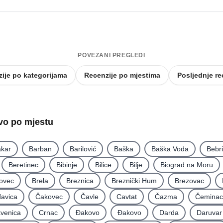
POVEZANI PREGLEDI
ije po kategorijama
Recenzije po mjestima
Posljednje re
tvo po mjestu
kar
Barban
Barilović
Baška
Baška Voda
Bebr
Beretinec
Bibinje
Bilice
Bilje
Biograd na Moru
ovec
Brela
Breznica
Breznički Hum
Brezovac
avica
Čakovec
Čavle
Cavtat
Čazma
Čeminac
kvenica
Crnac
Đakovo
Ðakovo
Darda
Daruvar