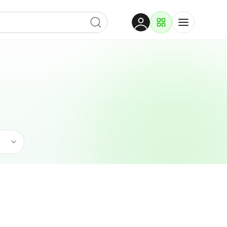
Dobrodošli
Prijavite se za pristup
Proizvodi i rješenja
Prijavi se
Ugostiteljstvo
Po kategoriji
Pogledaj potkategorije