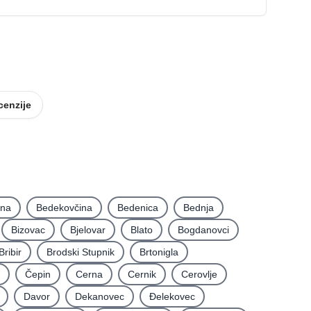
cenzije
ina
Bedekovčina
Bedenica
Bednja
Bizovac
Bjelovar
Blato
Bogdanovci
Bribir
Brodski Stupnik
Brtonigla
Čepin
Cerna
Cernik
Cerovlje
Davor
Dekanovec
Ðelekovec