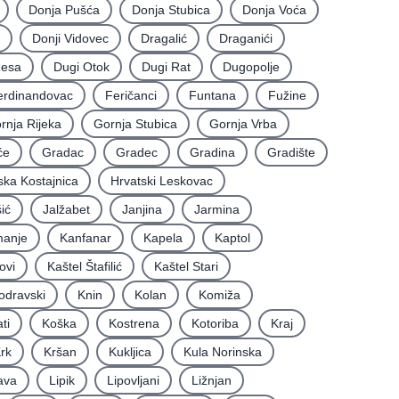
Donja Pušća
Donja Stubica
Donja Voća
Donji Vidovec
Dragalić
Draganići
Resa
Dugi Otok
Dugi Rat
Dugopolje
erdinandovac
Feričanci
Funtana
Fužine
rnja Rijeka
Gornja Stubica
Gornja Vrba
će
Gradac
Gradec
Gradina
Gradište
ska Kostajnica
Hrvatski Leskovac
ić
Jalžabet
Janjina
Jarmina
anje
Kanfanar
Kapela
Kaptol
ovi
Kaštel Štafilić
Kaštel Stari
odravski
Knin
Kolan
Komiža
ti
Koška
Kostrena
Kotoriba
Kraj
rk
Kršan
Kukljica
Kula Norinska
ava
Lipik
Lipovljani
Ližnjan