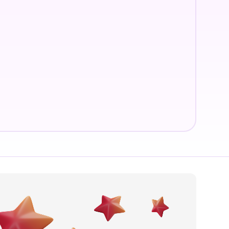
Pivnica
Hotel
Palačinkara
Ćevabdžinica
Pekara
Hookah bar
Buregdžinica
Hostel