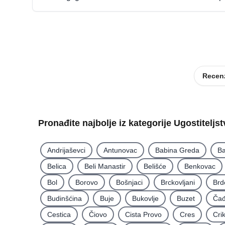
Recenz
Pronađite najbolje iz kategorije Ugostiteljs
Andrijaševci
Antunovac
Babina Greda
Ba
Belica
Beli Manastir
Belišće
Benkovac
Bol
Borovo
Bošnjaci
Brckovljani
Brd
Budinšćina
Buje
Bukovlje
Buzet
Čađ
Cestica
Čiovo
Cista Provo
Cres
Cri