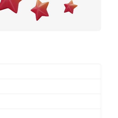
Smještaj
Oprema za ugostiteljstvo