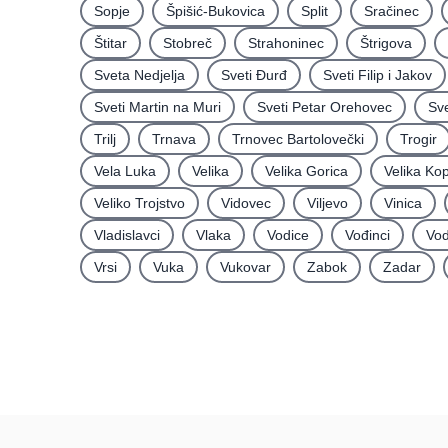
Sopje
Špišić-Bukovica
Split
Sračinec
Štitar
Stobreč
Strahoninec
Štrigova
Sveta Nedjelja
Sveti Ðurđ
Sveti Filip i Jakov
Sveti Martin na Muri
Sveti Petar Orehovec
Sve
Trilj
Trnava
Trnovec Bartolovečki
Trogir
Vela Luka
Velika
Velika Gorica
Velika Ko
Veliko Trojstvo
Vidovec
Viljevo
Vinica
Vladislavci
Vlaka
Vodice
Vođinci
Vod
Vrsi
Vuka
Vukovar
Zabok
Zadar