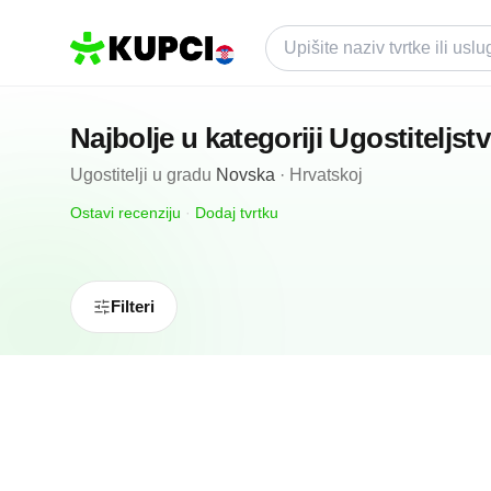
Najbolje u kategoriji
Ugostiteljst
Ugostitelji
u gradu
Novska
·
Hrvatskoj
Ostavi recenziju
·
Dodaj tvrtku
Filteri
N/A
(0 recenzija)
Caffe Bar Boss Vl Anton Dulaj
Novska, HR