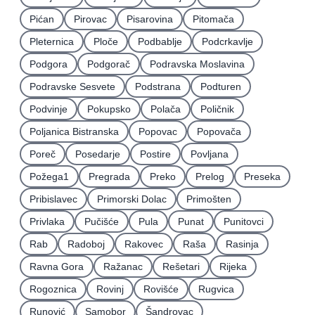
Pićan
Pirovac
Pisarovina
Pitomača
Pleternica
Ploče
Podbablje
Podcrkavlje
Podgora
Podgorač
Podravska Moslavina
Podravske Sesvete
Podstrana
Podturen
Podvinje
Pokupsko
Polača
Poličnik
Poljanica Bistranska
Popovac
Popovača
Poreč
Posedarje
Postire
Povljana
Požega1
Pregrada
Preko
Prelog
Preseka
Pribislavec
Primorski Dolac
Primošten
Privlaka
Pučišće
Pula
Punat
Punitovci
Rab
Radoboj
Rakovec
Raša
Rasinja
Ravna Gora
Ražanac
Rešetari
Rijeka
Rogoznica
Rovinj
Rovišće
Rugvica
Runović
Samobor
Šandrovac