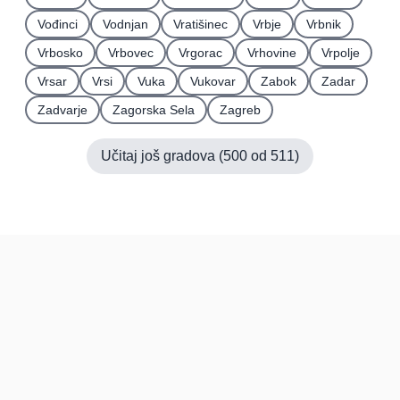
Vođinci
Vodnjan
Vratišinec
Vrbje
Vrbnik
Vrbosko
Vrbovec
Vrgorac
Vrhovine
Vrpolje
Vrsar
Vrsi
Vuka
Vukovar
Zabok
Zadar
Zadvarje
Zagorska Sela
Zagreb
Učitaj još gradova (
500
od
511
)
Hrvatska
Pravi kupci, prave recenzije.
Recenzije
Platforma
Recenzije po mjestima
O nama