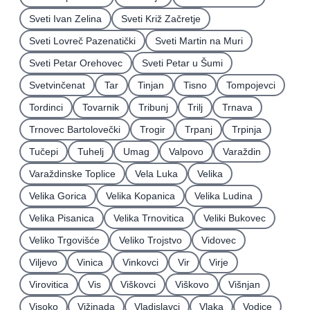
Sveti Ivan Zelina
Sveti Križ Začretje
Sveti Lovreč Pazenatički
Sveti Martin na Muri
Sveti Petar Orehovec
Sveti Petar u Šumi
Svetvinčenat
Tar
Tinjan
Tisno
Tompojevci
Tordinci
Tovarnik
Tribunj
Trilj
Trnava
Trnovec Bartolovečki
Trogir
Trpanj
Trpinja
Tučepi
Tuhelj
Umag
Valpovo
Varaždin
Varaždinske Toplice
Vela Luka
Velika
Velika Gorica
Velika Kopanica
Velika Ludina
Velika Pisanica
Velika Trnovitica
Veliki Bukovec
Veliko Trgovišće
Veliko Trojstvo
Vidovec
Viljevo
Vinica
Vinkovci
Vir
Virje
Virovitica
Vis
Viškovci
Viškovo
Višnjan
Visoko
Vižinada
Vladislavci
Vlaka
Vodice