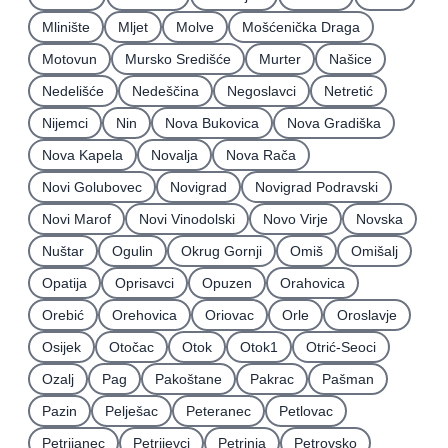
Mlinište
Mljet
Molve
Mošćenička Draga
Motovun
Mursko Središće
Murter
Našice
Nedelišće
Nedeščina
Negoslavci
Netretić
Nijemci
Nin
Nova Bukovica
Nova Gradiška
Nova Kapela
Novalja
Nova Rača
Novi Golubovec
Novigrad
Novigrad Podravski
Novi Marof
Novi Vinodolski
Novo Virje
Novska
Nuštar
Ogulin
Okrug Gornji
Omiš
Omišalj
Opatija
Oprisavci
Opuzen
Orahovica
Orebić
Orehovica
Oriovac
Orle
Oroslavje
Osijek
Otočac
Otok
Otok1
Otrić-Seoci
Ozalj
Pag
Pakoštane
Pakrac
Pašman
Pazin
Pelješac
Peteranec
Petlovac
Petrijanec
Petrijevci
Petrinja
Petrovsko