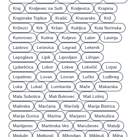
Kraj
Kraljevec na Sutli
Kraljevica
Krapina
Krapinske Toplice
Krašić
Kravarsko
Križ
Križevci
Krk
Kršan
Kukljica
Kula Norinska
Kumrovec
Kutina
Kutjevo
Labin
Lasinja
Lastovo
Lećevica
Legrad
Lekenik
Lepoglava
Lipik
Lipovljani
Ližnjan
Ljubešćica
Lobor
Lokve
Lokvičič
Lopar
Lopatinec
Lovas
Lovran
Lučko
Ludbreg
Luka
Lukač
Lumbarda
Mače
Makarska
Mala Subotica
Mali Bukovec
Mali Lošinj
Malinska
Marčana
Marčelji
Marija Bistrica
Marija Gorica
Marina
Marjanci
Markušica
Martijanec
Martinska Ves
Maruševec
Matulji
Medulin
Metković
Mihovljan
Mikleuš
Milna