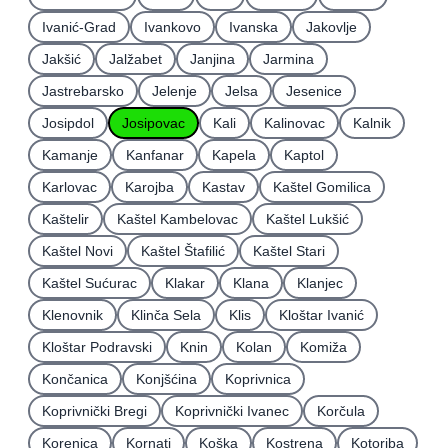
Ivanić-Grad
Ivankovo
Ivanska
Jakovlje
Jakšić
Jalžabet
Janjina
Jarmina
Jastrebarsko
Jelenje
Jelsa
Jesenice
Josipdol
Josipovac
Kali
Kalinovac
Kalnik
Kamanje
Kanfanar
Kapela
Kaptol
Karlovac
Karojba
Kastav
Kaštel Gomilica
Kaštelir
Kaštel Kambelovac
Kaštel Lukšić
Kaštel Novi
Kaštel Štafilić
Kaštel Stari
Kaštel Sućurac
Klakar
Klana
Klanjec
Klenovnik
Klinča Sela
Klis
Kloštar Ivanić
Kloštar Podravski
Knin
Kolan
Komiža
Končanica
Konjšćina
Koprivnica
Koprivnički Bregi
Koprivnički Ivanec
Korčula
Korenica
Kornati
Koška
Kostrena
Kotoriba