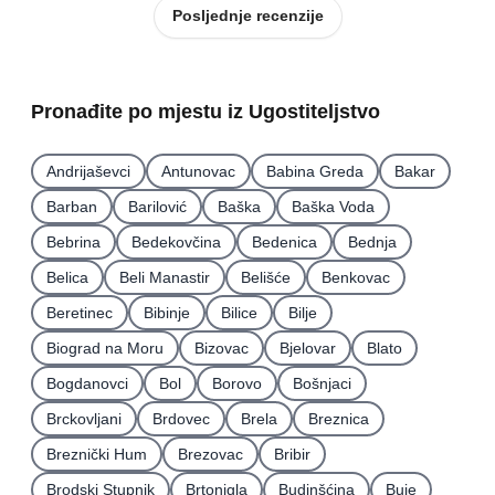
Posljednje recenzije
Pronađite po mjestu iz Ugostiteljstvo
Andrijaševci
Antunovac
Babina Greda
Bakar
Barban
Barilović
Baška
Baška Voda
Bebrina
Bedekovčina
Bedenica
Bednja
Belica
Beli Manastir
Belišće
Benkovac
Beretinec
Bibinje
Bilice
Bilje
Biograd na Moru
Bizovac
Bjelovar
Blato
Bogdanovci
Bol
Borovo
Bošnjaci
Brckovljani
Brdovec
Brela
Breznica
Breznički Hum
Brezovac
Bribir
Brodski Stupnik
Brtonigla
Budinšćina
Buje