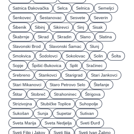
Satnica Ðakovačka
Selca
Selnica
Semeljci
Šenkovec
Šestanovac
Sesvete
Severin
Šibenik
Sibinj
Sikirevci
Sinj
Sisak
Škabrnje
Skrad
Skradin
Slano
Slatina
Slavonski Brod
Slavonski Šamac
Slunj
Smokvica
Šodolovci
Sokolovac
Solin
Šolta
Sopje
Špišić-Bukovica
Split
Sračinec
Srebreno
Stankovci
Starigrad
Stari Jankovci
Stari Mikanovci
Staro Petrovo Selo
Štefanje
Štitar
Stobreč
Strahoninec
Štrigova
Strizivojna
Stubičke Toplice
Suhopolje
Sukošan
Sunja
Supetar
Sutivan
Sveta Marija
Sveta Nedjelja
Sveti Ðurđ
Sveti Filip i Jakov
Sveti Ilija
Sveti Ivan Žabno