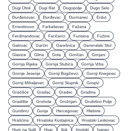
Dugi Otok
Dugi Rat
Dugopolje
Dugo Selo
Ðurđenovac
Ðurđevac
Ðurmanec
Erdut
Ernestinovo
Farkaševac
Fažana
Ferdinandovac
Feričanci
Funtana
Fužine
Galovac
Garčin
Garešnica
Generalski Stol
Glavice
Glina
Gola
Goričan
Gorjani
Gornja Rijeka
Gornja Stubica
Gornja Vrba
Gornje Jesenje
Gornji Bogičevci
Gornji Kneginec
Gornji Mihaljevec
Gornji Stupnik
Gospić
Gračišće
Gradac
Gradec
Gradina
Gradište
Grohote
Grožnjan
Grubišno Polje
Gundinci
Gunja
Hercegovac
Hlebine
Hrašćina
Hrvatska Kostajnica
Hrvatski Leskovac
Hum na Sutli
Hvar
Ilok
Imotski
Ivanec