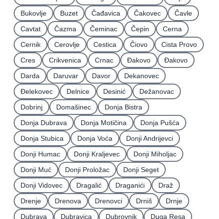
Bukovlje
Buzet
Čađavica
Čakovec
Čavle
Cavtat
Čazma
Čeminac
Čepin
Cerna
Cernik
Cerovlje
Cestica
Čiovo
Cista Provo
Cres
Crikvenica
Crnac
Đakovo
Ðakovo
Darda
Daruvar
Davor
Dekanovec
Ðelekovec
Delnice
Desinić
Dežanovac
Dobrinj
Domašinec
Donja Bistra
Donja Dubrava
Donja Motičina
Donja Pušća
Donja Stubica
Donja Voća
Donji Andrijevci
Donji Humac
Donji Kraljevec
Donji Miholjac
Donji Muć
Donji Proložac
Donji Seget
Donji Vidovec
Dragalić
Draganići
Draž
Drenje
Drenova
Drenovci
Drniš
Drnje
Dubrava
Dubravica
Dubrovnik
Duga Resa