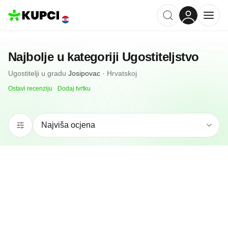
Najbolje u kategoriji
Ugostiteljstvo
Ugostitelji
u gradu
Josipovac
·
Hrvatskoj
Ostavi recenziju
·
Dodaj tvrtku
N/A
(0 recenzija)
Craft Truck
Josipovac, HR