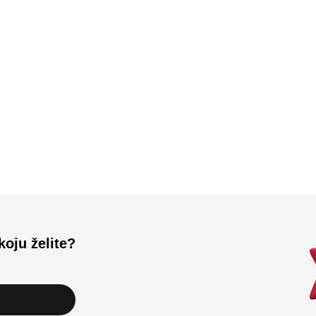
Učitali ste sve.
koju želite?