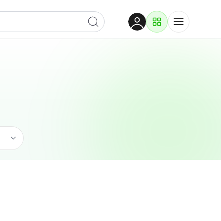
Dobrodošli
Prijavite se za pristup
Proizvodi i rješenja
Prijavi se
Ugostiteljstvo
Po kategoriji
Pogledaj podkategorije