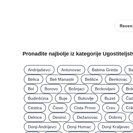
Recenz
Pronađite najbolje iz kategorije Ugostiteljs
Andrijaševci
Antunovac
Babina Greda
Ba
Belica
Beli Manastir
Belišće
Benkovac
Bol
Borovo
Bošnjaci
Brckovljani
Brd
Budinšćina
Buje
Bukovlje
Buzet
Čađ
Cestica
Čiovo
Cista Provo
Cres
Cri
Delnice
Desinić
Dežanovac
Dobrinj
Donji Andrijevci
Donji Humac
Donji Kraljevec