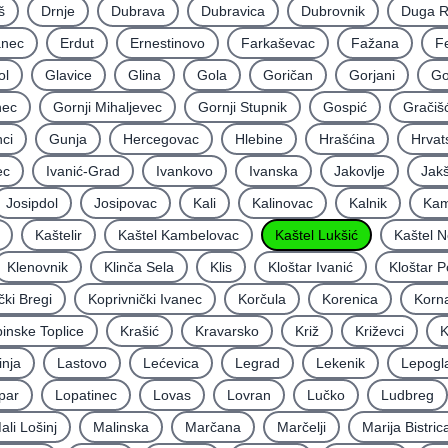
š
Drnje
Dubrava
Dubravica
Dubrovnik
Duga 
nec
Erdut
Ernestinovo
Farkaševac
Fažana
F
ol
Glavice
Glina
Gola
Goričan
Gorjani
Go
nec
Gornji Mihaljevec
Gornji Stupnik
Gospić
Gračiš
ci
Gunja
Hercegovac
Hlebine
Hrašćina
Hrvat
ec
Ivanić-Grad
Ivankovo
Ivanska
Jakovlje
Jakš
Josipdol
Josipovac
Kali
Kalinovac
Kalnik
Kam
Kaštelir
Kaštel Kambelovac
Kaštel Lukšić
Kaštel N
Klenovnik
Klinča Sela
Klis
Kloštar Ivanić
Kloštar P
čki Bregi
Koprivnički Ivanec
Korčula
Korenica
Korna
inske Toplice
Krašić
Kravarsko
Križ
Križevci
K
inja
Lastovo
Lećevica
Legrad
Lekenik
Lepogl
par
Lopatinec
Lovas
Lovran
Lučko
Ludbreg
ali Lošinj
Malinska
Marčana
Marčelji
Marija Bistric