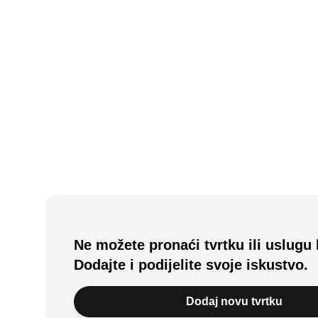
N/A
(0 recenzija)
Caffe Bar Ćiva
Kaštel Lukšić, HR
Ne možete pronaći tvrtku ili uslugu 
Dodajte i podijelite svoje iskustvo.
Dodaj novu tvrtku