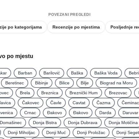
POVEZANI PREGLEDI
ije po kategorijama
Recenzije po mjestima
Posljednje re
tvo po mjestu
kar
Barban
Barilović
Baška
Baška Voda
Bebr
Beretinec
Bibinje
Bilice
Bilje
Biograd na Moru
ovec
Brela
Breznica
Breznički Hum
Brezovac
avica
Čakovec
Čavle
Cavtat
Čazma
Čeminac
kvenica
Crnac
Đakovo
Ðakovo
Darda
Daruvar
Domašinec
Donja Bistra
Donja Dubrava
Donja Motičina
Donji Miholjac
Donji Muć
Donji Proložac
Donji Seget