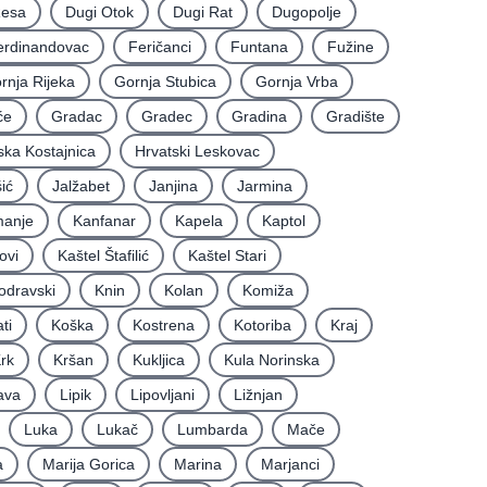
Resa
Dugi Otok
Dugi Rat
Dugopolje
erdinandovac
Feričanci
Funtana
Fužine
rnja Rijeka
Gornja Stubica
Gornja Vrba
će
Gradac
Gradec
Gradina
Gradište
ska Kostajnica
Hrvatski Leskovac
ić
Jalžabet
Janjina
Jarmina
anje
Kanfanar
Kapela
Kaptol
ovi
Kaštel Štafilić
Kaštel Stari
odravski
Knin
Kolan
Komiža
ti
Koška
Kostrena
Kotoriba
Kraj
rk
Kršan
Kukljica
Kula Norinska
ava
Lipik
Lipovljani
Ližnjan
Luka
Lukač
Lumbarda
Mače
a
Marija Gorica
Marina
Marjanci