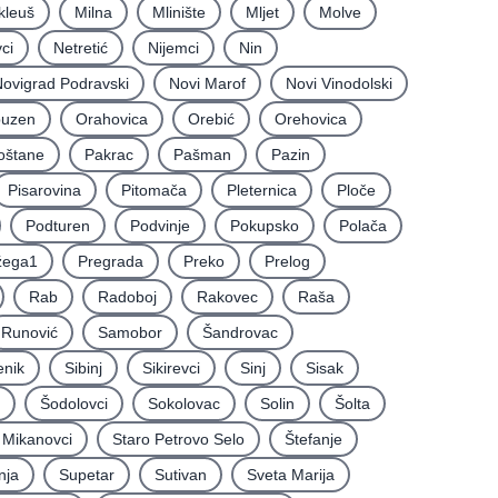
kleuš
Milna
Mlinište
Mljet
Molve
ci
Netretić
Nijemci
Nin
ovigrad Podravski
Novi Marof
Novi Vinodolski
uzen
Orahovica
Orebić
Orehovica
oštane
Pakrac
Pašman
Pazin
Pisarovina
Pitomača
Pleternica
Ploče
Podturen
Podvinje
Pokupsko
Polača
žega1
Pregrada
Preko
Prelog
Rab
Radoboj
Rakovec
Raša
Runović
Samobor
Šandrovac
enik
Sibinj
Sikirevci
Sinj
Sisak
Šodolovci
Sokolovac
Solin
Šolta
i Mikanovci
Staro Petrovo Selo
Štefanje
nja
Supetar
Sutivan
Sveta Marija