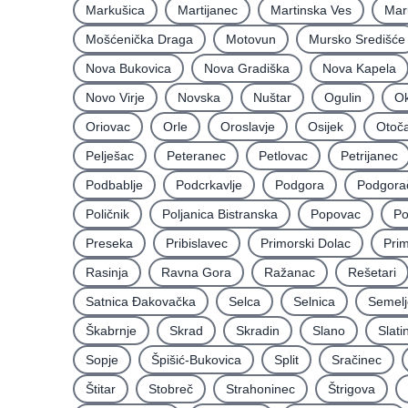
Markušica
Martijanec
Martinska Ves
Mar
Mošćenička Draga
Motovun
Mursko Središće
Nova Bukovica
Nova Gradiška
Nova Kapela
Novo Virje
Novska
Nuštar
Ogulin
Ok
Oriovac
Orle
Oroslavje
Osijek
Otoč
Pelješac
Peteranec
Petlovac
Petrijanec
Podbablje
Podcrkavlje
Podgora
Podgora
Poličnik
Poljanica Bistranska
Popovac
Po
Preseka
Pribislavec
Primorski Dolac
Pri
Rasinja
Ravna Gora
Ražanac
Rešetari
Satnica Ðakovačka
Selca
Selnica
Semelj
Škabrnje
Skrad
Skradin
Slano
Slati
Sopje
Špišić-Bukovica
Split
Sračinec
Štitar
Stobreč
Strahoninec
Štrigova