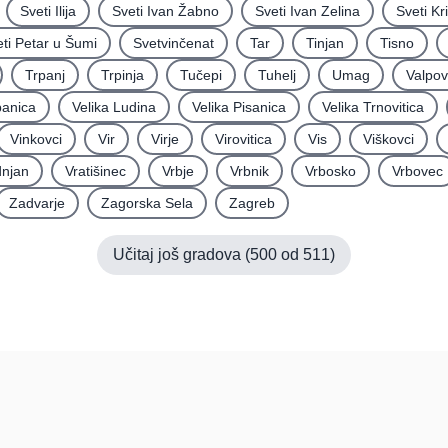
Sveti Ilija
Sveti Ivan Žabno
Sveti Ivan Zelina
Sveti Kr
ti Petar u Šumi
Svetvinčenat
Tar
Tinjan
Tisno
Trpanj
Trpinja
Tučepi
Tuhelj
Umag
Valpo
panica
Velika Ludina
Velika Pisanica
Velika Trnovitica
Vinkovci
Vir
Virje
Virovitica
Vis
Viškovci
njan
Vratišinec
Vrbje
Vrbnik
Vrbosko
Vrbovec
Zadvarje
Zagorska Sela
Zagreb
Učitaj još gradova (
500
od
511
)
Pomoć
Platfo
FAQ
O nama