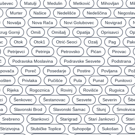
uševec
Matulji
Medulin
Metković
Mihovljan
Mi
Murter
Našice
Nedelišće
Nedeščina
Negoslav
Novalja
Nova Rača
Novi Golubovec
Novigrad
N
rug Gornji
Omiš
Omišalj
Opatija
Oprisavci
Op
ac
Otok
Otok1
Otrić-Seoci
Ozalj
Pag
Pak
Petrijevci
Petrinja
Petrovsko
Pićan
Pirovac
č
Podravska Moslavina
Podravske Sesvete
Podstrana
povača
Poreč
Posedarje
Postire
Povljana
Po
mošten
Privlaka
Pučišće
Pula
Punat
Punitovci
Rijeka
Rogoznica
Rovinj
Rovišće
Rugvica
ci
Šenkovec
Šestanovac
Sesvete
Severin
Šib
na
Slavonski Brod
Slavonski Šamac
Slunj
Smokvica
Srebreno
Stankovci
Starigrad
Stari Jankovci
Star
Strizivojna
Stubičke Toplice
Suhopolje
Sukošan
Su