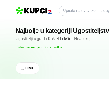
Najbolje u kategoriji
Ugostiteljst
Ugostitelji
u gradu
Kaštel Lukšić
·
Hrvatskoj
Ostavi recenziju
·
Dodaj tvrtku
Filteri
N/A
(0 recenzija)
B Cool Brewery And Pub
Kaštel Lukšić, HR