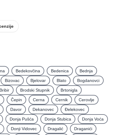
Smještaj
Oprema za ugostiteljstvo
cenzije
ina
Bedekovčina
Bedenica
Bednja
Bizovac
Bjelovar
Blato
Bogdanovci
Bribir
Brodski Stupnik
Brtonigla
Čepin
Cerna
Cernik
Cerovlje
Davor
Dekanovec
Ðelekovec
Donja Pušća
Donja Stubica
Donja Voća
Donji Vidovec
Dragalić
Draganići