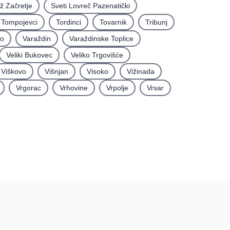
iž Začretje
Sveti Lovreč Pazenatički
Tompojevci
Tordinci
Tovarnik
Tribunj
vo
Varaždin
Varaždinske Toplice
Veliki Bukovec
Veliko Trgovišće
Viškovo
Višnjan
Visoko
Vižinada
Vrgorac
Vrhovine
Vrpolje
Vrsar
rma
Podatci
Uvjeti korištenja