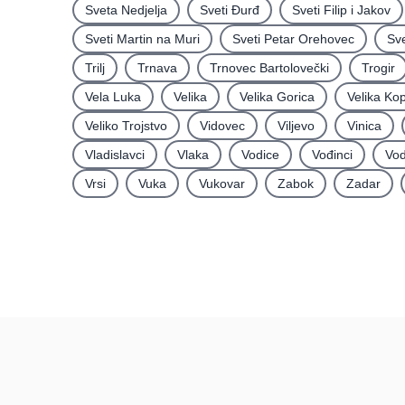
Sveta Nedjelja
Sveti Ðurđ
Sveti Filip i Jakov
Sveti Martin na Muri
Sveti Petar Orehovec
Sve
Trilj
Trnava
Trnovec Bartolovečki
Trogir
Vela Luka
Velika
Velika Gorica
Velika Ko
Veliko Trojstvo
Vidovec
Viljevo
Vinica
Vladislavci
Vlaka
Vodice
Vođinci
Vod
Vrsi
Vuka
Vukovar
Zabok
Zadar
Recenzije
Hrvatska
Recenzije po mjestima