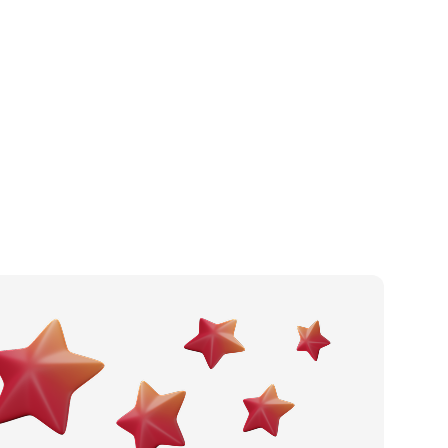
Kafić
Po gradu ili mjestu
Pizzeria
Posljednje recenzije
Fast food
Dodaj tvrtku
Slastičarnica
Ostavi recenziju
Pub
Catering
Noćni klub
Wine bar
Restoran