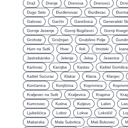
Draž
Drenje
Drenova
Drenovci
Drni
Dugo Selo
Ðurđenovac
Ðurđevac
Ðurma
Galovac
Garčin
Garešnica
Generalski St
Gornje Jesenje
Gornji Bogičevci
Gornji Knegi
Grohote
Grožnjan
Grubišno Polje
Gundin
Hum na Sutli
Hvar
Ilok
Imotski
Ivan
Jastrebarsko
Jelenje
Jelsa
Jesenice
Karlovac
Karojba
Kastav
Kaštel Gomilica
Kaštel Sućurac
Klakar
Klana
Klanjec
Končanica
Konjšćina
Koprivnica
Koprivni
Kraljevec na Sutli
Kraljevica
Krapina
Krap
Kumrovec
Kutina
Kutjevo
Labin
Las
Ljubešćica
Lobor
Lokve
Lokvičič
Lo
Makarska
Mala Subotica
Mali Bukovec
M