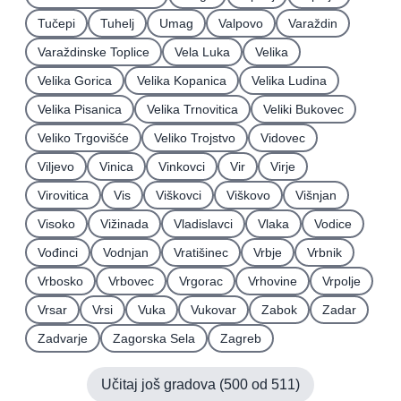
Tučepi
Tuhelj
Umag
Valpovo
Varaždin
Varaždinske Toplice
Vela Luka
Velika
Velika Gorica
Velika Kopanica
Velika Ludina
Velika Pisanica
Velika Trnovitica
Veliki Bukovec
Veliko Trgovišće
Veliko Trojstvo
Vidovec
Viljevo
Vinica
Vinkovci
Vir
Virje
Virovitica
Vis
Viškovci
Viškovo
Višnjan
Visoko
Vižinada
Vladislavci
Vlaka
Vodice
Vođinci
Vodnjan
Vratišinec
Vrbje
Vrbnik
Vrbosko
Vrbovec
Vrgorac
Vrhovine
Vrpolje
Vrsar
Vrsi
Vuka
Vukovar
Zabok
Zadar
Zadvarje
Zagorska Sela
Zagreb
Učitaj još gradova (
500
od
511
)