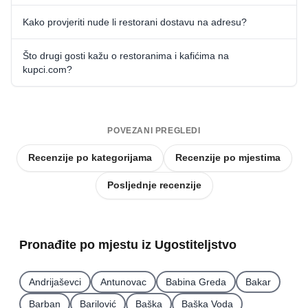
Kako provjeriti nude li restorani dostavu na adresu?
Što drugi gosti kažu o restoranima i kafićima na
kupci.com?
POVEZANI PREGLEDI
Recenzije po kategorijama
Recenzije po mjestima
Posljednje recenzije
Pronađite po mjestu iz Ugostiteljstvo
Andrijaševci
Antunovac
Babina Greda
Bakar
Barban
Barilović
Baška
Baška Voda