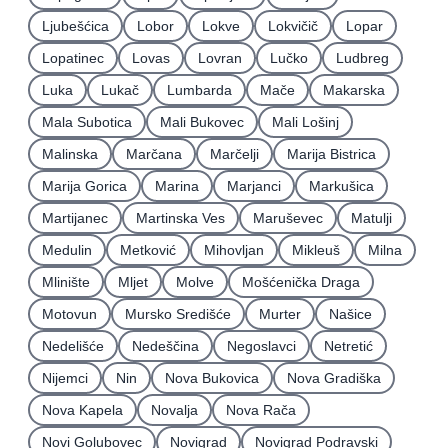
Ljubešćica
Lobor
Lokve
Lokvičič
Lopar
Lopatinec
Lovas
Lovran
Lučko
Ludbreg
Luka
Lukač
Lumbarda
Mače
Makarska
Mala Subotica
Mali Bukovec
Mali Lošinj
Malinska
Marčana
Marčelji
Marija Bistrica
Marija Gorica
Marina
Marjanci
Markušica
Martijanec
Martinska Ves
Maruševec
Matulji
Medulin
Metković
Mihovljan
Mikleuš
Milna
Mlinište
Mljet
Molve
Mošćenička Draga
Motovun
Mursko Središće
Murter
Našice
Nedelišće
Nedeščina
Negoslavci
Netretić
Nijemci
Nin
Nova Bukovica
Nova Gradiška
Nova Kapela
Novalja
Nova Rača
Novi Golubovec
Novigrad
Novigrad Podravski