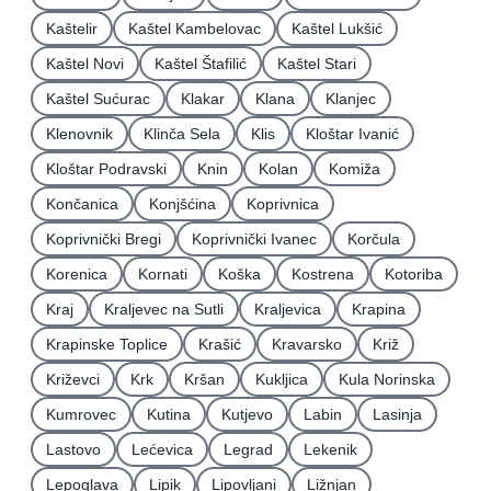
Kaštelir
Kaštel Kambelovac
Kaštel Lukšić
Kaštel Novi
Kaštel Štafilić
Kaštel Stari
Kaštel Sućurac
Klakar
Klana
Klanjec
Klenovnik
Klinča Sela
Klis
Kloštar Ivanić
Kloštar Podravski
Knin
Kolan
Komiža
Končanica
Konjšćina
Koprivnica
Koprivnički Bregi
Koprivnički Ivanec
Korčula
Korenica
Kornati
Koška
Kostrena
Kotoriba
Kraj
Kraljevec na Sutli
Kraljevica
Krapina
Krapinske Toplice
Krašić
Kravarsko
Križ
Križevci
Krk
Kršan
Kukljica
Kula Norinska
Kumrovec
Kutina
Kutjevo
Labin
Lasinja
Lastovo
Lećevica
Legrad
Lekenik
Lepoglava
Lipik
Lipovljani
Ližnjan