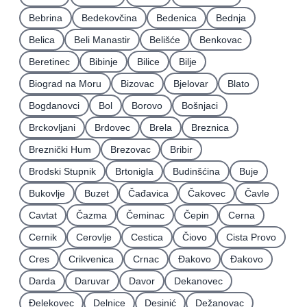
Bebrina
Bedekovčina
Bedenica
Bednja
Belica
Beli Manastir
Belišće
Benkovac
Beretinec
Bibinje
Bilice
Bilje
Biograd na Moru
Bizovac
Bjelovar
Blato
Bogdanovci
Bol
Borovo
Bošnjaci
Brckovljani
Brdovec
Brela
Breznica
Breznički Hum
Brezovac
Bribir
Brodski Stupnik
Brtonigla
Budinšćina
Buje
Bukovlje
Buzet
Čađavica
Čakovec
Čavle
Cavtat
Čazma
Čeminac
Čepin
Cerna
Cernik
Cerovlje
Cestica
Čiovo
Cista Provo
Cres
Crikvenica
Crnac
Đakovo
Ðakovo
Darda
Daruvar
Davor
Dekanovec
Ðelekovec
Delnice
Desinić
Dežanovac