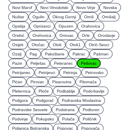
Novi Marof
Novi Vinodolski
Novo Virje
Novska
Nuštar
Ogulin
Okrug Gornji
Omiš
Omišalj
Opatija
Oprisavci
Opuzen
Orahovica
Orebić
Orehovica
Oriovac
Orle
Oroslavje
Osijek
Otočac
Otok
Otok1
Otrić-Seoci
Ozalj
Pag
Pakoštane
Pakrac
Pašman
Pazin
Pelješac
Peteranec
Petlovac
Petrijanec
Petrijevci
Petrinja
Petrovsko
Pićan
Pirovac
Pisarovina
Pitomača
Pleternica
Ploče
Podbablje
Podcrkavlje
Podgora
Podgorač
Podravska Moslavina
Podravske Sesvete
Podstrana
Podturen
Podvinje
Pokupsko
Polača
Poličnik
Poljanica Bistranska
Popovac
Popovača