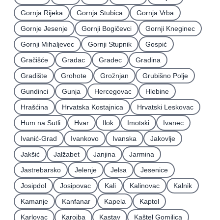
Gornja Rijeka
Gornja Stubica
Gornja Vrba
Gornje Jesenje
Gornji Bogičevci
Gornji Kneginec
Gornji Mihaljevec
Gornji Stupnik
Gospić
Gračišće
Gradac
Gradec
Gradina
Gradište
Grohote
Grožnjan
Grubišno Polje
Gundinci
Gunja
Hercegovac
Hlebine
Hrašćina
Hrvatska Kostajnica
Hrvatski Leskovac
Hum na Sutli
Hvar
Ilok
Imotski
Ivanec
Ivanić-Grad
Ivankovo
Ivanska
Jakovlje
Jakšić
Jalžabet
Janjina
Jarmina
Jastrebarsko
Jelenje
Jelsa
Jesenice
Josipdol
Josipovac
Kali
Kalinovac
Kalnik
Kamanje
Kanfanar
Kapela
Kaptol
Karlovac
Karojba
Kastav
Kaštel Gomilica