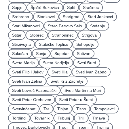
Sopje
Špišić-Bukovica
Split
Sračinec
Srebreno
Stankovci
Starigrad
Stari Jankovci
Stari Mikanovci
Staro Petrovo Selo
Štefanje
Štitar
Stobreč
Strahoninec
Štrigova
Strizivojna
Stubičke Toplice
Suhopolje
Sukošan
Sunja
Supetar
Sutivan
Sveta Marija
Sveta Nedjelja
Sveti Ðurđ
Sveti Filip i Jakov
Sveti Ilija
Sveti Ivan Žabno
Sveti Ivan Zelina
Sveti Križ Začretje
Sveti Lovreč Pazenatički
Sveti Martin na Muri
Sveti Petar Orehovec
Sveti Petar u Šumi
Svetvinčenat
Tar
Tinjan
Tisno
Tompojevci
Tordinci
Tovarnik
Tribunj
Trilj
Trnava
Trnovec Bartolovečki
Trogir
Trpanj
Trpinja