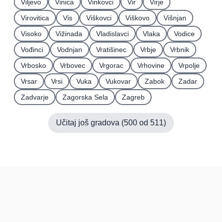
Viljevo
Vinica
Vinkovci
Vir
Virje
Virovitica
Vis
Viškovci
Viškovo
Višnjan
Visoko
Vižinada
Vladislavci
Vlaka
Vodice
Vođinci
Vodnjan
Vratišinec
Vrbje
Vrbnik
Vrbosko
Vrbovec
Vrgorac
Vrhovine
Vrpolje
Vrsar
Vrsi
Vuka
Vukovar
Zabok
Zadar
Zadvarje
Zagorska Sela
Zagreb
Učitaj još gradova (
500
od
511
)
Hrvatska