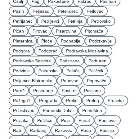
Ozalj
Pag
Pakoštane
Pakrac
Pašman
Pazin
Pelješac
Peteranec
Petlovac
Petrijanec
Petrijevci
Petrinja
Petrovsko
Pićan
Pirovac
Pisarovina
Pitomača
Pleternica
Ploče
Podbablje
Podcrkavlje
Podgora
Podgorač
Podravska Moslavina
Podravske Sesvete
Podstrana
Podturen
Podvinje
Pokupsko
Polača
Poličnik
Poljanica Bistranska
Popovac
Popovača
Poreč
Posedarje
Postire
Povljana
Požega1
Pregrada
Preko
Prelog
Preseka
Pribislavec
Primorski Dolac
Primošten
Privlaka
Pučišće
Pula
Punat
Punitovci
Rab
Radoboj
Rakovec
Raša
Rasinja