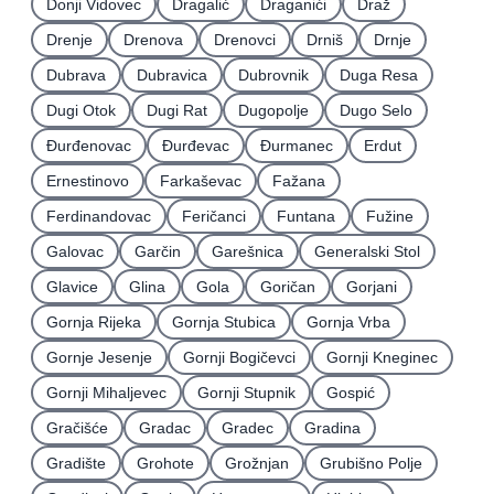
Donji Vidovec
Dragalić
Draganići
Draž
Drenje
Drenova
Drenovci
Drniš
Drnje
Dubrava
Dubravica
Dubrovnik
Duga Resa
Dugi Otok
Dugi Rat
Dugopolje
Dugo Selo
Ðurđenovac
Ðurđevac
Ðurmanec
Erdut
Ernestinovo
Farkaševac
Fažana
Ferdinandovac
Feričanci
Funtana
Fužine
Galovac
Garčin
Garešnica
Generalski Stol
Glavice
Glina
Gola
Goričan
Gorjani
Gornja Rijeka
Gornja Stubica
Gornja Vrba
Gornje Jesenje
Gornji Bogičevci
Gornji Kneginec
Gornji Mihaljevec
Gornji Stupnik
Gospić
Gračišće
Gradac
Gradec
Gradina
Gradište
Grohote
Grožnjan
Grubišno Polje