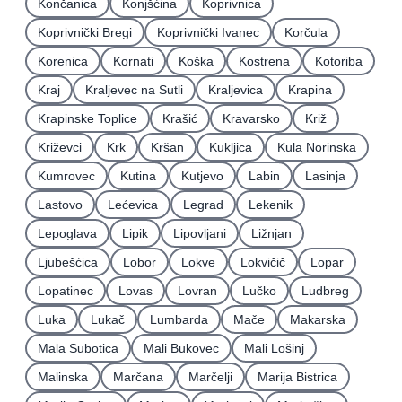
Končanica
Konjšćina
Koprivnica
Koprivnički Bregi
Koprivnički Ivanec
Korčula
Korenica
Kornati
Koška
Kostrena
Kotoriba
Kraj
Kraljevec na Sutli
Kraljevica
Krapina
Krapinske Toplice
Krašić
Kravarsko
Križ
Križevci
Krk
Kršan
Kukljica
Kula Norinska
Kumrovec
Kutina
Kutjevo
Labin
Lasinja
Lastovo
Lećevica
Legrad
Lekenik
Lepoglava
Lipik
Lipovljani
Ližnjan
Ljubešćica
Lobor
Lokve
Lokvičič
Lopar
Lopatinec
Lovas
Lovran
Lučko
Ludbreg
Luka
Lukač
Lumbarda
Mače
Makarska
Mala Subotica
Mali Bukovec
Mali Lošinj
Malinska
Marčana
Marčelji
Marija Bistrica