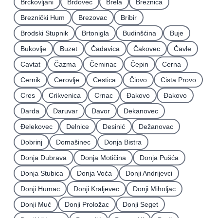
Brckovljani
Brdovec
Brela
Breznica
Breznički Hum
Brezovac
Bribir
Brodski Stupnik
Brtonigla
Budinšćina
Buje
Bukovlje
Buzet
Čađavica
Čakovec
Čavle
Cavtat
Čazma
Čeminac
Čepin
Cerna
Cernik
Cerovlje
Cestica
Čiovo
Cista Provo
Cres
Crikvenica
Crnac
Đakovo
Ðakovo
Darda
Daruvar
Davor
Dekanovec
Ðelekovec
Delnice
Desinić
Dežanovac
Dobrinj
Domašinec
Donja Bistra
Donja Dubrava
Donja Motičina
Donja Pušća
Donja Stubica
Donja Voća
Donji Andrijevci
Donji Humac
Donji Kraljevec
Donji Miholjac
Donji Muć
Donji Proložac
Donji Seget