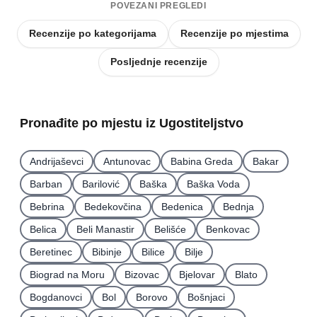
POVEZANI PREGLEDI
Recenzije po kategorijama
Recenzije po mjestima
Posljednje recenzije
Pronađite po mjestu iz Ugostiteljstvo
Andrijaševci
Antunovac
Babina Greda
Bakar
Barban
Barilović
Baška
Baška Voda
Bebrina
Bedekovčina
Bedenica
Bednja
Belica
Beli Manastir
Belišće
Benkovac
Beretinec
Bibinje
Bilice
Bilje
Biograd na Moru
Bizovac
Bjelovar
Blato
Bogdanovci
Bol
Borovo
Bošnjaci