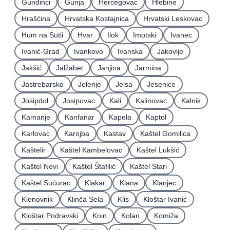
Gundinci
Gunja
Hercegovac
Hlebine
Hrašćina
Hrvatska Kostajnica
Hrvatski Leskovac
Hum na Sutli
Hvar
Ilok
Imotski
Ivanec
Ivanić-Grad
Ivankovo
Ivanska
Jakovlje
Jakšić
Jalžabet
Janjina
Jarmina
Jastrebarsko
Jelenje
Jelsa
Jesenice
Josipdol
Josipovac
Kali
Kalinovac
Kalnik
Kamanje
Kanfanar
Kapela
Kaptol
Karlovac
Karojba
Kastav
Kaštel Gomilica
Kaštelir
Kaštel Kambelovac
Kaštel Lukšić
Kaštel Novi
Kaštel Štafilić
Kaštel Stari
Kaštel Sućurac
Klakar
Klana
Klanjec
Klenovnik
Klinča Sela
Klis
Kloštar Ivanić
Kloštar Podravski
Knin
Kolan
Komiža