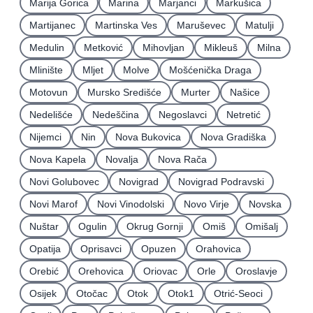
Marija Gorica
Marina
Marjanci
Markušica
Martijanec
Martinska Ves
Maruševec
Matulji
Medulin
Metković
Mihovljan
Mikleuš
Milna
Mlinište
Mljet
Molve
Mošćenička Draga
Motovun
Mursko Središće
Murter
Našice
Nedelišće
Nedeščina
Negoslavci
Netretić
Nijemci
Nin
Nova Bukovica
Nova Gradiška
Nova Kapela
Novalja
Nova Rača
Novi Golubovec
Novigrad
Novigrad Podravski
Novi Marof
Novi Vinodolski
Novo Virje
Novska
Nuštar
Ogulin
Okrug Gornji
Omiš
Omišalj
Opatija
Oprisavci
Opuzen
Orahovica
Orebić
Orehovica
Oriovac
Orle
Oroslavje
Osijek
Otočac
Otok
Otok1
Otrić-Seoci