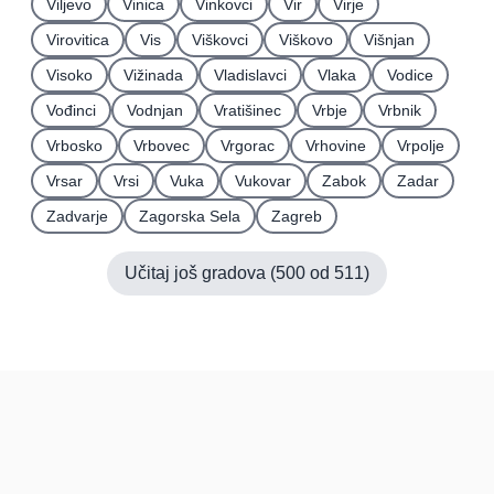
Viljevo
Vinica
Vinkovci
Vir
Virje
Virovitica
Vis
Viškovci
Viškovo
Višnjan
Visoko
Vižinada
Vladislavci
Vlaka
Vodice
Vođinci
Vodnjan
Vratišinec
Vrbje
Vrbnik
Vrbosko
Vrbovec
Vrgorac
Vrhovine
Vrpolje
Vrsar
Vrsi
Vuka
Vukovar
Zabok
Zadar
Zadvarje
Zagorska Sela
Zagreb
Učitaj još gradova (
500
od
511
)
Hrvatska