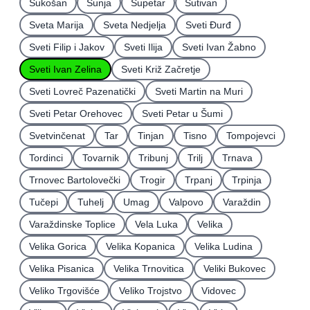
Sukošan
Sunja
Supetar
Sutivan
Sveta Marija
Sveta Nedjelja
Sveti Ðurđ
Sveti Filip i Jakov
Sveti Ilija
Sveti Ivan Žabno
Sveti Ivan Zelina
Sveti Križ Začretje
Sveti Lovreč Pazenatički
Sveti Martin na Muri
Sveti Petar Orehovec
Sveti Petar u Šumi
Svetvinčenat
Tar
Tinjan
Tisno
Tompojevci
Tordinci
Tovarnik
Tribunj
Trilj
Trnava
Trnovec Bartolovečki
Trogir
Trpanj
Trpinja
Tučepi
Tuhelj
Umag
Valpovo
Varaždin
Varaždinske Toplice
Vela Luka
Velika
Velika Gorica
Velika Kopanica
Velika Ludina
Velika Pisanica
Velika Trnovitica
Veliki Bukovec
Veliko Trgovišće
Veliko Trojstvo
Vidovec