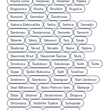
Ravna Gora
Ražanac
Rešetari
Rijeka
Rogoznica
Rovinj
Rovišće
Rugvica
Runović
Samobor
Šandrovac
Satnica Ðakovačka
Selca
Selnica
Semeljci
Šenkovec
Šestanovac
Sesvete
Severin
Šibenik
Sibinj
Sikirevci
Sinj
Sisak
Škabrnje
Skrad
Skradin
Slano
Slatina
Slavonski Brod
Slavonski Šamac
Slunj
Smokvica
Šodolovci
Sokolovac
Solin
Šolta
Sopje
Špišić-Bukovica
Split
Sračinec
Srebreno
Stankovci
Starigrad
Stari Jankovci
Stari Mikanovci
Staro Petrovo Selo
Štefanje
Štitar
Stobreč
Strahoninec
Štrigova
Strizivojna
Stubičke Toplice
Suhopolje