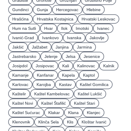
Gradište
Grohote
Grožnjan
Grubišno Polje
Gundinci
Gunja
Hercegovac
Hlebine
Hrašćina
Hrvatska Kostajnica
Hrvatski Leskovac
Hum na Sutli
Hvar
Ilok
Imotski
Ivanec
Ivanić-Grad
Ivankovo
Ivanska
Jakovlje
Jakšić
Jalžabet
Janjina
Jarmina
Jastrebarsko
Jelenje
Jelsa
Jesenice
Josipdol
Josipovac
Kali
Kalinovac
Kalnik
Kamanje
Kanfanar
Kapela
Kaptol
Karlovac
Karojba
Kastav
Kaštel Gomilica
Kaštelir
Kaštel Kambelovac
Kaštel Lukšić
Kaštel Novi
Kaštel Štafilić
Kaštel Stari
Kaštel Sućurac
Klakar
Klana
Klanjec
Klenovnik
Klinča Sela
Klis
Kloštar Ivanić