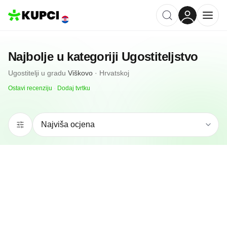
Najbolje u kategoriji
Ugostiteljstvo
Ugostitelji
u gradu
Viškovo
·
Hrvatskoj
Ostavi recenziju
·
Dodaj tvrtku
N/A
(0 recenzija)
Marija I Ivan J D O O
Viškovo, HR