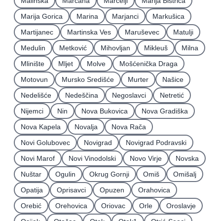
Malinska
Marčana
Marčelji
Marija Bistrica
Marija Gorica
Marina
Marjanci
Markušica
Martijanec
Martinska Ves
Maruševec
Matulji
Medulin
Metković
Mihovljan
Mikleuš
Milna
Mlinište
Mljet
Molve
Mošćenička Draga
Motovun
Mursko Središće
Murter
Našice
Nedelišće
Nedeščina
Negoslavci
Netretić
Nijemci
Nin
Nova Bukovica
Nova Gradiška
Nova Kapela
Novalja
Nova Rača
Novi Golubovec
Novigrad
Novigrad Podravski
Novi Marof
Novi Vinodolski
Novo Virje
Novska
Nuštar
Ogulin
Okrug Gornji
Omiš
Omišalj
Opatija
Oprisavci
Opuzen
Orahovica
Orebić
Orehovica
Oriovac
Orle
Oroslavje