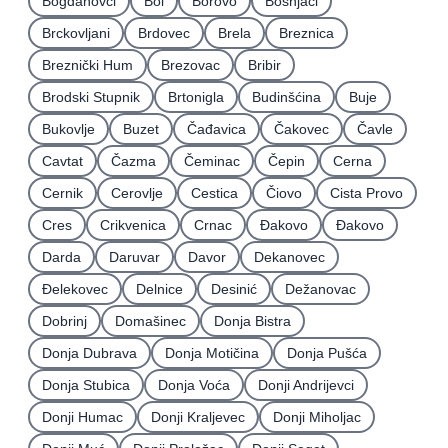
Bogdanovci
Bol
Borovo
Bošnjaci
Brckovljani
Brdovec
Brela
Breznica
Breznički Hum
Brezovac
Bribir
Brodski Stupnik
Brtonigla
Budinšćina
Buje
Bukovlje
Buzet
Čađavica
Čakovec
Čavle
Cavtat
Čazma
Čeminac
Čepin
Cerna
Cernik
Cerovlje
Cestica
Čiovo
Cista Provo
Cres
Crikvenica
Crnac
Đakovo
Ðakovo
Darda
Daruvar
Davor
Dekanovec
Ðelekovec
Delnice
Desinić
Dežanovac
Dobrinj
Domašinec
Donja Bistra
Donja Dubrava
Donja Motičina
Donja Pušća
Donja Stubica
Donja Voća
Donji Andrijevci
Donji Humac
Donji Kraljevec
Donji Miholjac