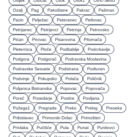
Osijek
Otočac
Otok
Otok1
Otrić-Seoci
Ozalj
Pag
Pakoštane
Pakrac
Pašman
Pazin
Pelješac
Peteranec
Petlovac
Petrijanec
Petrijevci
Petrinja
Petrovsko
Pićan
Pirovac
Pisarovina
Pitomača
Pleternica
Ploče
Podbablje
Podcrkavlje
Podgora
Podgorač
Podravska Moslavina
Podravske Sesvete
Podstrana
Podturen
Podvinje
Pokupsko
Polača
Poličnik
Poljanica Bistranska
Popovac
Popovača
Poreč
Posedarje
Postire
Povljana
Požega1
Pregrada
Preko
Prelog
Preseka
Pribislavec
Primorski Dolac
Primošten
Privlaka
Pučišće
Pula
Punat
Punitovci