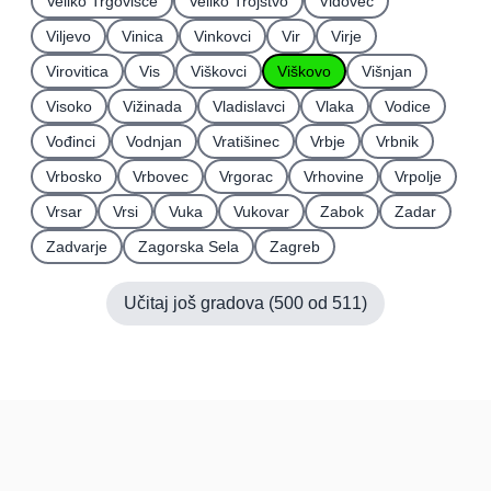
Veliko Trgovišće
Veliko Trojstvo
Vidovec
Viljevo
Vinica
Vinkovci
Vir
Virje
Virovitica
Vis
Viškovci
Viškovo
Višnjan
Visoko
Vižinada
Vladislavci
Vlaka
Vodice
Vođinci
Vodnjan
Vratišinec
Vrbje
Vrbnik
Vrbosko
Vrbovec
Vrgorac
Vrhovine
Vrpolje
Vrsar
Vrsi
Vuka
Vukovar
Zabok
Zadar
Zadvarje
Zagorska Sela
Zagreb
Učitaj još gradova (
500
od
511
)
Hrvatska