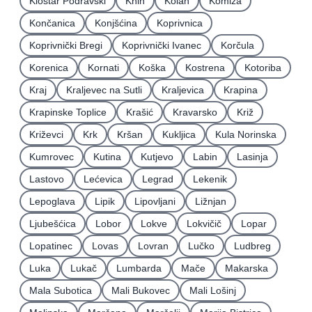
Kloštar Podravski
Knin
Kolan
Komiža
Končanica
Konjšćina
Koprivnica
Koprivnički Bregi
Koprivnički Ivanec
Korčula
Korenica
Kornati
Koška
Kostrena
Kotoriba
Kraj
Kraljevec na Sutli
Kraljevica
Krapina
Krapinske Toplice
Krašić
Kravarsko
Križ
Križevci
Krk
Kršan
Kukljica
Kula Norinska
Kumrovec
Kutina
Kutjevo
Labin
Lasinja
Lastovo
Lećevica
Legrad
Lekenik
Lepoglava
Lipik
Lipovljani
Ližnjan
Ljubešćica
Lobor
Lokve
Lokvičič
Lopar
Lopatinec
Lovas
Lovran
Lučko
Ludbreg
Luka
Lukač
Lumbarda
Mače
Makarska
Mala Subotica
Mali Bukovec
Mali Lošinj