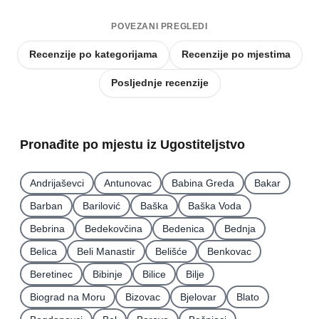
POVEZANI PREGLEDI
Recenzije po kategorijama
Recenzije po mjestima
Posljednje recenzije
Pronađite po mjestu iz Ugostiteljstvo
Andrijaševci
Antunovac
Babina Greda
Bakar
Barban
Barilović
Baška
Baška Voda
Bebrina
Bedekovčina
Bedenica
Bednja
Belica
Beli Manastir
Belišće
Benkovac
Beretinec
Bibinje
Bilice
Bilje
Biograd na Moru
Bizovac
Bjelovar
Blato