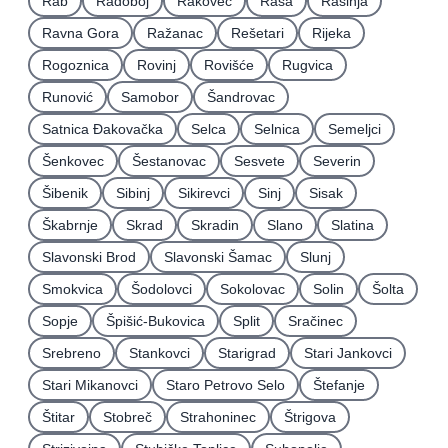
Rab
Radoboj
Rakovec
Raša
Rasinja
Ravna Gora
Ražanac
Rešetari
Rijeka
Rogoznica
Rovinj
Rovišće
Rugvica
Runović
Samobor
Šandrovac
Satnica Ðakovačka
Selca
Selnica
Semeljci
Šenkovec
Šestanovac
Sesvete
Severin
Šibenik
Sibinj
Sikirevci
Sinj
Sisak
Škabrnje
Skrad
Skradin
Slano
Slatina
Slavonski Brod
Slavonski Šamac
Slunj
Smokvica
Šodolovci
Sokolovac
Solin
Šolta
Sopje
Špišić-Bukovica
Split
Sračinec
Srebreno
Stankovci
Starigrad
Stari Jankovci
Stari Mikanovci
Staro Petrovo Selo
Štefanje
Štitar
Stobreč
Strahoninec
Štrigova