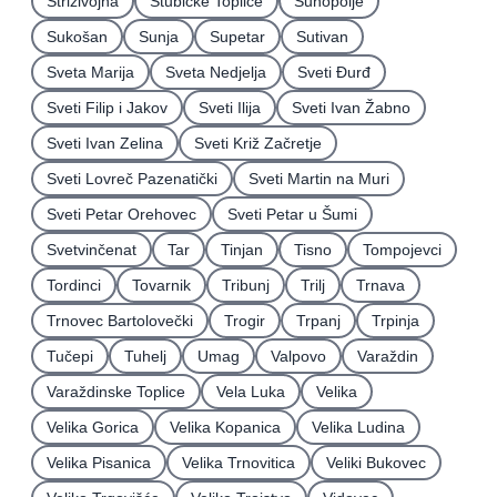
Strizivojna
Stubičke Toplice
Suhopolje
Sukošan
Sunja
Supetar
Sutivan
Sveta Marija
Sveta Nedjelja
Sveti Ðurđ
Sveti Filip i Jakov
Sveti Ilija
Sveti Ivan Žabno
Sveti Ivan Zelina
Sveti Križ Začretje
Sveti Lovreč Pazenatički
Sveti Martin na Muri
Sveti Petar Orehovec
Sveti Petar u Šumi
Svetvinčenat
Tar
Tinjan
Tisno
Tompojevci
Tordinci
Tovarnik
Tribunj
Trilj
Trnava
Trnovec Bartolovečki
Trogir
Trpanj
Trpinja
Tučepi
Tuhelj
Umag
Valpovo
Varaždin
Varaždinske Toplice
Vela Luka
Velika
Velika Gorica
Velika Kopanica
Velika Ludina
Velika Pisanica
Velika Trnovitica
Veliki Bukovec