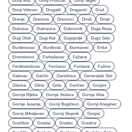
Donji Muć
Donji Proložac
Donji Seget
Donji Vidovec
Dragalić
Draganići
Draž
Drenje
Drenova
Drenovci
Drniš
Drnje
Dubrava
Dubravica
Dubrovnik
Duga Resa
Dugi Otok
Dugi Rat
Dugopolje
Dugo Selo
Ðurđenovac
Ðurđevac
Ðurmanec
Erdut
Ernestinovo
Farkaševac
Fažana
Ferdinandovac
Feričanci
Funtana
Fužine
Galovac
Garčin
Garešnica
Generalski Stol
Glavice
Glina
Gola
Goričan
Gorjani
Gornja Rijeka
Gornja Stubica
Gornja Vrba
Gornje Jesenje
Gornji Bogičevci
Gornji Kneginec
Gornji Mihaljevec
Gornji Stupnik
Gospić
Gračišće
Gradac
Gradec
Gradina