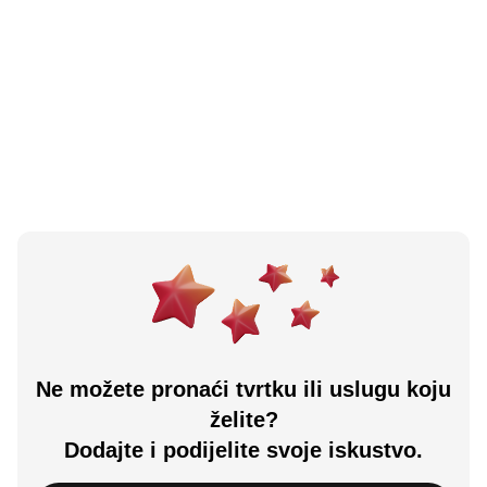
N/A
(0 recenzija)
Dolce Storia Rijeka
Viškovo, HR
Učitali ste sve.
Ne možete pronaći tvrtku ili uslugu koju
želite?
Dodajte i podijelite svoje iskustvo.