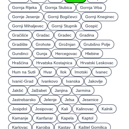
Gornja Rijeka
Gornja Stubica
Gornja Vrba
Gornje Jesenje
Gornji Bogičevci
Gornji Kneginec
Gornji Mihaljevec
Gornji Stupnik
Gospić
Gračišće
Gradac
Gradec
Gradina
Gradište
Grohote
Grožnjan
Grubišno Polje
Gundinci
Gunja
Hercegovac
Hlebine
Hrašćina
Hrvatska Kostajnica
Hrvatski Leskovac
Hum na Sutli
Hvar
Ilok
Imotski
Ivanec
Ivanić-Grad
Ivankovo
Ivanska
Jakovlje
Jakšić
Jalžabet
Janjina
Jarmina
Jastrebarsko
Jelenje
Jelsa
Jesenice
Josipdol
Josipovac
Kali
Kalinovac
Kalnik
Kamanje
Kanfanar
Kapela
Kaptol
Karlovac
Karojba
Kastav
Kaštel Gomilica