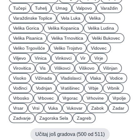
Tučepi
Tuhelj
Umag
Valpovo
Varaždin
Varaždinske Toplice
Vela Luka
Velika
Velika Gorica
Velika Kopanica
Velika Ludina
Velika Pisanica
Velika Trnovitica
Veliki Bukovec
Veliko Trgovišće
Veliko Trojstvo
Vidovec
Viljevo
Vinica
Vinkovci
Vir
Virje
Virovitica
Vis
Viškovci
Viškovo
Višnjan
Visoko
Vižinada
Vladislavci
Vlaka
Vodice
Vođinci
Vodnjan
Vratišinec
Vrbje
Vrbnik
Vrbosko
Vrbovec
Vrgorac
Vrhovine
Vrpolje
Vrsar
Vrsi
Vuka
Vukovar
Zabok
Zadar
Zadvarje
Zagorska Sela
Zagreb
Učitaj još gradova (
500
od
511
)