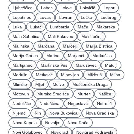
Ljubešćica
Lobor
Lokve
Lokvičič
Lopar
Lopatinec
Lovas
Lovran
Lučko
Ludbreg
Luka
Lukač
Lumbarda
Mače
Makarska
Mala Subotica
Mali Bukovec
Mali Lošinj
Malinska
Marčana
Marčelji
Marija Bistrica
Marija Gorica
Marina
Marjanci
Markušica
Martijanec
Martinska Ves
Maruševec
Matulji
Medulin
Metković
Mihovljan
Mikleuš
Milna
Mlinište
Mljet
Molve
Mošćenička Draga
Motovun
Mursko Središće
Murter
Našice
Nedelišće
Nedeščina
Negoslavci
Netretić
Nijemci
Nin
Nova Bukovica
Nova Gradiška
Nova Kapela
Novalja
Nova Rača
Novi Golubovec
Novigrad
Novigrad Podravski