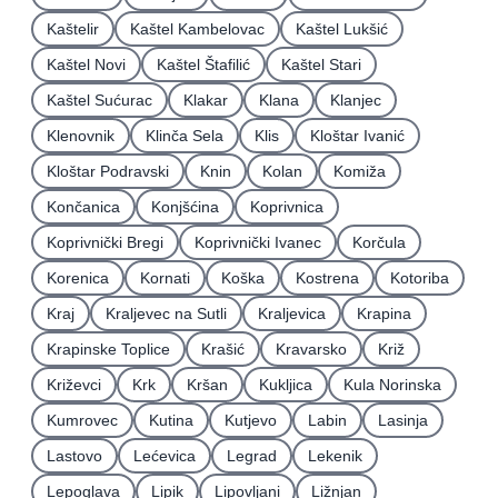
Kaštelir
Kaštel Kambelovac
Kaštel Lukšić
Kaštel Novi
Kaštel Štafilić
Kaštel Stari
Kaštel Sućurac
Klakar
Klana
Klanjec
Klenovnik
Klinča Sela
Klis
Kloštar Ivanić
Kloštar Podravski
Knin
Kolan
Komiža
Končanica
Konjšćina
Koprivnica
Koprivnički Bregi
Koprivnički Ivanec
Korčula
Korenica
Kornati
Koška
Kostrena
Kotoriba
Kraj
Kraljevec na Sutli
Kraljevica
Krapina
Krapinske Toplice
Krašić
Kravarsko
Križ
Križevci
Krk
Kršan
Kukljica
Kula Norinska
Kumrovec
Kutina
Kutjevo
Labin
Lasinja
Lastovo
Lećevica
Legrad
Lekenik
Lepoglava
Lipik
Lipovljani
Ližnjan