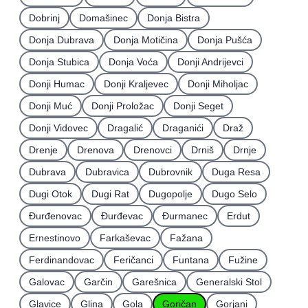
Dobrinj
Domašinec
Donja Bistra
Donja Dubrava
Donja Motičina
Donja Pušća
Donja Stubica
Donja Voća
Donji Andrijevci
Donji Humac
Donji Kraljevec
Donji Miholjac
Donji Muć
Donji Proložac
Donji Seget
Donji Vidovec
Dragalić
Draganići
Draž
Drenje
Drenova
Drenovci
Drniš
Drnje
Dubrava
Dubravica
Dubrovnik
Duga Resa
Dugi Otok
Dugi Rat
Dugopolje
Dugo Selo
Ðurđenovac
Ðurđevac
Ðurmanec
Erdut
Ernestinovo
Farkaševac
Fažana
Ferdinandovac
Feričanci
Funtana
Fužine
Galovac
Garčin
Garešnica
Generalski Stol
Glavice
Glina
Gola
Goričan
Gorjani