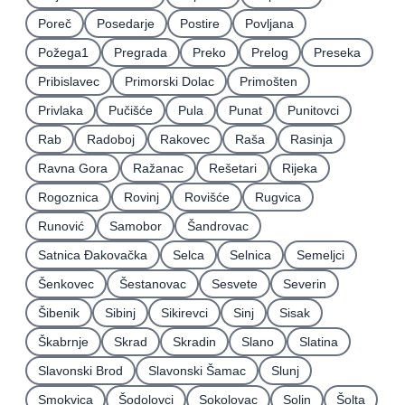
Poreč
Posedarje
Postire
Povljana
Požega1
Pregrada
Preko
Prelog
Preseka
Pribislavec
Primorski Dolac
Primošten
Privlaka
Pučišće
Pula
Punat
Punitovci
Rab
Radoboj
Rakovec
Raša
Rasinja
Ravna Gora
Ražanac
Rešetari
Rijeka
Rogoznica
Rovinj
Rovišće
Rugvica
Runović
Samobor
Šandrovac
Satnica Ðakovačka
Selca
Selnica
Semeljci
Šenkovec
Šestanovac
Sesvete
Severin
Šibenik
Sibinj
Sikirevci
Sinj
Sisak
Škabrnje
Skrad
Skradin
Slano
Slatina
Slavonski Brod
Slavonski Šamac
Slunj
Smokvica
Šodolovci
Sokolovac
Solin
Šolta