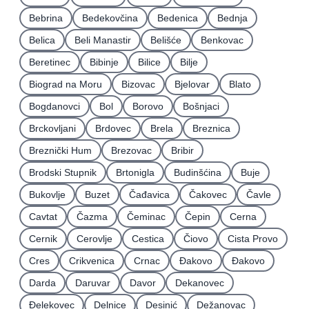
Bebrina
Bedekovčina
Bedenica
Bednja
Belica
Beli Manastir
Belišće
Benkovac
Beretinec
Bibinje
Bilice
Bilje
Biograd na Moru
Bizovac
Bjelovar
Blato
Bogdanovci
Bol
Borovo
Bošnjaci
Brckovljani
Brdovec
Brela
Breznica
Breznički Hum
Brezovac
Bribir
Brodski Stupnik
Brtonigla
Budinšćina
Buje
Bukovlje
Buzet
Čađavica
Čakovec
Čavle
Cavtat
Čazma
Čeminac
Čepin
Cerna
Cernik
Cerovlje
Cestica
Čiovo
Cista Provo
Cres
Crikvenica
Crnac
Đakovo
Ðakovo
Darda
Daruvar
Davor
Dekanovec
Ðelekovec
Delnice
Desinić
Dežanovac