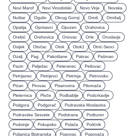
Novi Marof
Novi Vinodolski
Novo Virje
Novska
Nuštar
Ogulin
Okrug Gornji
Omiš
Omišalj
Opatija
Oprisavci
Opuzen
Orahovica
Orebić
Orehovica
Oriovac
Orle
Oroslavje
Osijek
Otočac
Otok
Otok1
Otrić-Seoci
Ozalj
Pag
Pakoštane
Pakrac
Pašman
Pazin
Pelješac
Peteranec
Petlovac
Petrijanec
Petrijevci
Petrinja
Petrovsko
Pićan
Pirovac
Pisarovina
Pitomača
Pleternica
Ploče
Podbablje
Podcrkavlje
Podgora
Podgorač
Podravska Moslavina
Podravske Sesvete
Podstrana
Podturen
Podvinje
Pokupsko
Polača
Poličnik
Poljanica Bistranska
Popovac
Popovača