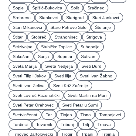
Sopje
Špišić-Bukovica
Split
Sračinec
Srebreno
Stankovci
Starigrad
Stari Jankovci
Stari Mikanovci
Staro Petrovo Selo
Štefanje
Štitar
Stobreč
Strahoninec
Štrigova
Strizivojna
Stubičke Toplice
Suhopolje
Sukošan
Sunja
Supetar
Sutivan
Sveta Marija
Sveta Nedjelja
Sveti Ðurđ
Sveti Filip i Jakov
Sveti Ilija
Sveti Ivan Žabno
Sveti Ivan Zelina
Sveti Križ Začretje
Sveti Lovreč Pazenatički
Sveti Martin na Muri
Sveti Petar Orehovec
Sveti Petar u Šumi
Svetvinčenat
Tar
Tinjan
Tisno
Tompojevci
Tordinci
Tovarnik
Tribunj
Trilj
Trnava
Trnovec Bartolovečki
Trogir
Trpanj
Trpinja