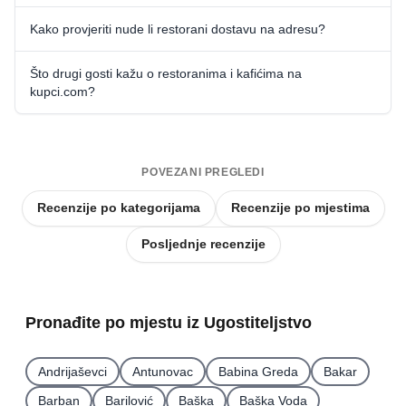
Kako provjeriti nude li restorani dostavu na adresu?
Što drugi gosti kažu o restoranima i kafićima na
kupci.com?
POVEZANI PREGLEDI
Recenzije po kategorijama
Recenzije po mjestima
Posljednje recenzije
Pronađite po mjestu iz Ugostiteljstvo
Andrijaševci
Antunovac
Babina Greda
Bakar
Barban
Barilović
Baška
Baška Voda