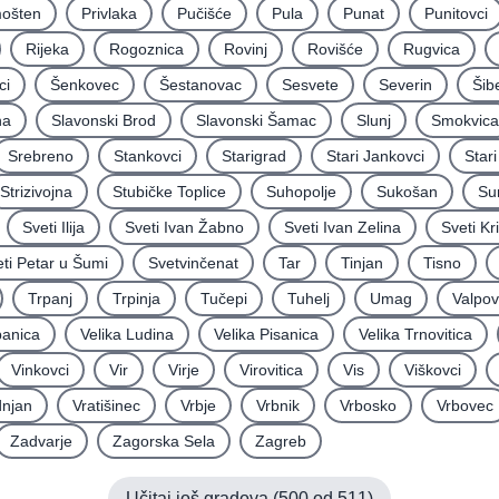
mošten
Privlaka
Pučišće
Pula
Punat
Punitovci
Rijeka
Rogoznica
Rovinj
Rovišće
Rugvica
ci
Šenkovec
Šestanovac
Sesvete
Severin
Šib
na
Slavonski Brod
Slavonski Šamac
Slunj
Smokvica
Srebreno
Stankovci
Starigrad
Stari Jankovci
Star
Strizivojna
Stubičke Toplice
Suhopolje
Sukošan
Su
Sveti Ilija
Sveti Ivan Žabno
Sveti Ivan Zelina
Sveti Kr
ti Petar u Šumi
Svetvinčenat
Tar
Tinjan
Tisno
Trpanj
Trpinja
Tučepi
Tuhelj
Umag
Valpo
panica
Velika Ludina
Velika Pisanica
Velika Trnovitica
Vinkovci
Vir
Virje
Virovitica
Vis
Viškovci
njan
Vratišinec
Vrbje
Vrbnik
Vrbosko
Vrbovec
Zadvarje
Zagorska Sela
Zagreb
Učitaj još gradova (
500
od
511
)