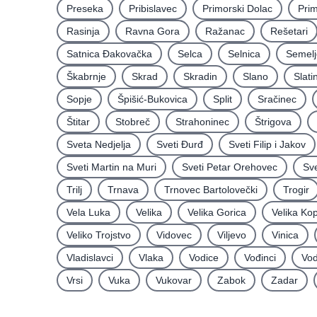
Preseka
Pribislavec
Primorski Dolac
Pri
Rasinja
Ravna Gora
Ražanac
Rešetari
Satnica Ðakovačka
Selca
Selnica
Semelj
Škabrnje
Skrad
Skradin
Slano
Slati
Sopje
Špišić-Bukovica
Split
Sračinec
Štitar
Stobreč
Strahoninec
Štrigova
Sveta Nedjelja
Sveti Ðurđ
Sveti Filip i Jakov
Sveti Martin na Muri
Sveti Petar Orehovec
Sve
Trilj
Trnava
Trnovec Bartolovečki
Trogir
Vela Luka
Velika
Velika Gorica
Velika Ko
Veliko Trojstvo
Vidovec
Viljevo
Vinica
Vladislavci
Vlaka
Vodice
Vođinci
Vod
Vrsi
Vuka
Vukovar
Zabok
Zadar