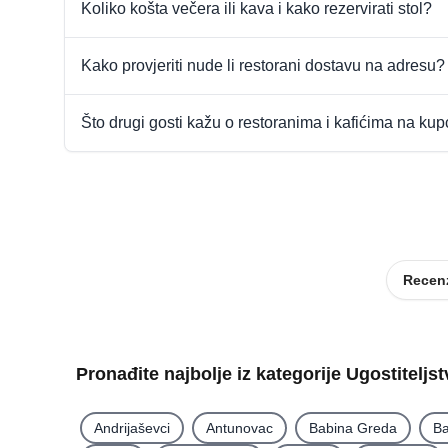
Koliko košta večera ili kava i kako rezervirati stol?
Kako provjeriti nude li restorani dostavu na adresu?
Što drugi gosti kažu o restoranima i kafićima na ku
Recenz
Pronađite najbolje iz kategorije Ugostiteljs
Andrijaševci
Antunovac
Babina Greda
Ba