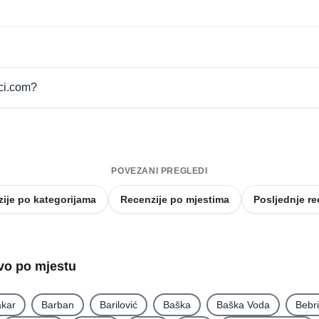
pci.com?
POVEZANI PREGLEDI
ije po kategorijama
Recenzije po mjestima
Posljednje re
tvo po mjestu
kar
Barban
Barilović
Baška
Baška Voda
Bebr