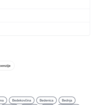
cenzije
ina
Bedekovčina
Bedenica
Bednja