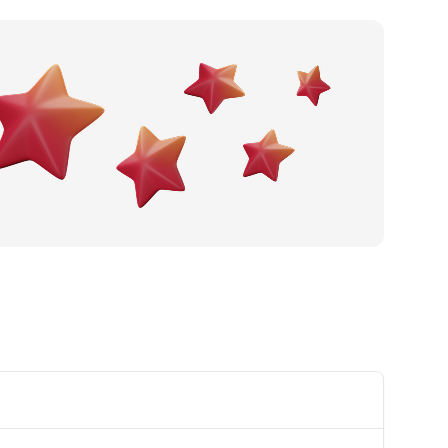
Po gradu ili mjestu
Posljednje recenzije
Dodaj tvrtku
Ostavi recenziju