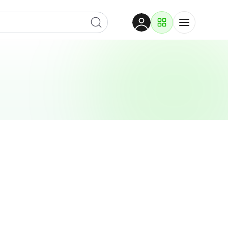
Dobrodošli
Prijavite se za pristup
Proizvodi i rješenja
Prijavi se
Po kategoriji