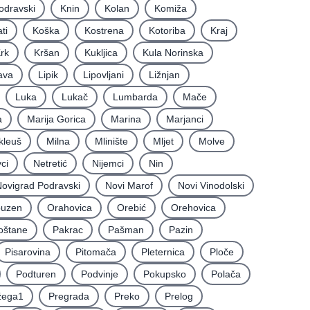
odravski
Knin
Kolan
Komiža
ti
Koška
Kostrena
Kotoriba
Kraj
rk
Kršan
Kukljica
Kula Norinska
ava
Lipik
Lipovljani
Ližnjan
Luka
Lukač
Lumbarda
Mače
a
Marija Gorica
Marina
Marjanci
kleuš
Milna
Mlinište
Mljet
Molve
ci
Netretić
Nijemci
Nin
ovigrad Podravski
Novi Marof
Novi Vinodolski
uzen
Orahovica
Orebić
Orehovica
oštane
Pakrac
Pašman
Pazin
Pisarovina
Pitomača
Pleternica
Ploče
Podturen
Podvinje
Pokupsko
Polača
žega1
Pregrada
Preko
Prelog