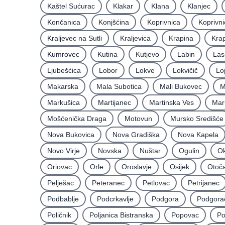
Kaštel Sućurac
Klakar
Klana
Klanjec
Končanica
Konjšćina
Koprivnica
Koprivni
Kraljevec na Sutli
Kraljevica
Krapina
Krap
Kumrovec
Kutina
Kutjevo
Labin
Las
Ljubešćica
Lobor
Lokve
Lokvičič
Lo
Makarska
Mala Subotica
Mali Bukovec
M
Markušica
Martijanec
Martinska Ves
Mar
Mošćenička Draga
Motovun
Mursko Središće
Nova Bukovica
Nova Gradiška
Nova Kapela
Novo Virje
Novska
Nuštar
Ogulin
Ok
Oriovac
Orle
Oroslavje
Osijek
Otoč
Pelješac
Peteranec
Petlovac
Petrijanec
Podbablje
Podcrkavlje
Podgora
Podgora
Poličnik
Poljanica Bistranska
Popovac
Po