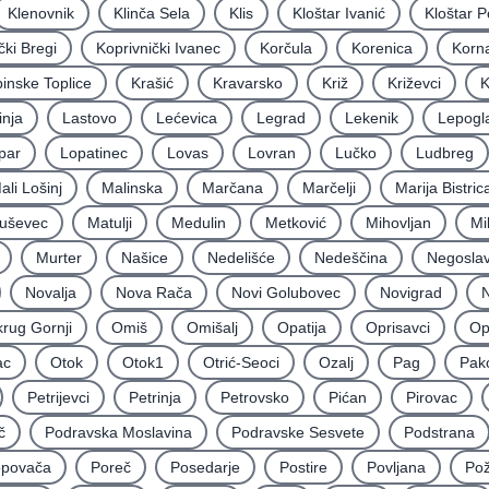
Klenovnik
Klinča Sela
Klis
Kloštar Ivanić
Kloštar P
čki Bregi
Koprivnički Ivanec
Korčula
Korenica
Korna
inske Toplice
Krašić
Kravarsko
Križ
Križevci
K
inja
Lastovo
Lećevica
Legrad
Lekenik
Lepogl
par
Lopatinec
Lovas
Lovran
Lučko
Ludbreg
ali Lošinj
Malinska
Marčana
Marčelji
Marija Bistric
uševec
Matulji
Medulin
Metković
Mihovljan
Mi
Murter
Našice
Nedelišće
Nedeščina
Negoslav
Novalja
Nova Rača
Novi Golubovec
Novigrad
N
rug Gornji
Omiš
Omišalj
Opatija
Oprisavci
Op
ac
Otok
Otok1
Otrić-Seoci
Ozalj
Pag
Pak
Petrijevci
Petrinja
Petrovsko
Pićan
Pirovac
č
Podravska Moslavina
Podravske Sesvete
Podstrana
povača
Poreč
Posedarje
Postire
Povljana
Po