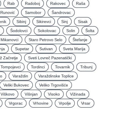
Rab
Radoboj
Rakovec
Raša
Runović
Samobor
Šandrovac
enik
Sibinj
Sikirevci
Sinj
Sisak
Šodolovci
Sokolovac
Solin
Šolta
i Mikanovci
Staro Petrovo Selo
Štefanje
nja
Supetar
Sutivan
Sveta Marija
iž Začretje
Sveti Lovreč Pazenatički
Tompojevci
Tordinci
Tovarnik
Tribunj
vo
Varaždin
Varaždinske Toplice
Veliki Bukovec
Veliko Trgovišće
Viškovo
Višnjan
Visoko
Vižinada
Vrgorac
Vrhovine
Vrpolje
Vrsar