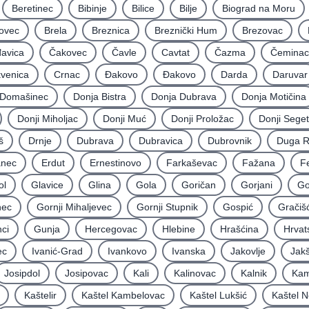
Beretinec
Bibinje
Bilice
Bilje
Biograd na Moru
ovec
Brela
Breznica
Breznički Hum
Brezovac
avica
Čakovec
Čavle
Cavtat
Čazma
Čeminac
kvenica
Crnac
Đakovo
Ðakovo
Darda
Daruvar
Domašinec
Donja Bistra
Donja Dubrava
Donja Motičina
Donji Miholjac
Donji Muć
Donji Proložac
Donji Seget
š
Drnje
Dubrava
Dubravica
Dubrovnik
Duga 
nec
Erdut
Ernestinovo
Farkaševac
Fažana
F
ol
Glavice
Glina
Gola
Goričan
Gorjani
Go
nec
Gornji Mihaljevec
Gornji Stupnik
Gospić
Gračiš
ci
Gunja
Hercegovac
Hlebine
Hrašćina
Hrvat
ec
Ivanić-Grad
Ivankovo
Ivanska
Jakovlje
Jakš
Josipdol
Josipovac
Kali
Kalinovac
Kalnik
Kam
Kaštelir
Kaštel Kambelovac
Kaštel Lukšić
Kaštel N