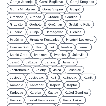
Gornje Jesenje
Gornji Bogičevci
Gornji Kneginec
Gornji Mihaljevec
Gornji Stupnik
Gospić
Gračišće
Gradac
Gradec
Gradina
Gradište
Grohote
Grožnjan
Grubišno Polje
Gundinci
Gunja
Hercegovac
Hlebine
Hrašćina
Hrvatska Kostajnica
Hrvatski Leskovac
Hum na Sutli
Hvar
Ilok
Imotski
Ivanec
Ivanić-Grad
Ivankovo
Ivanska
Jakovlje
Jakšić
Jalžabet
Janjina
Jarmina
Jastrebarsko
Jelenje
Jelsa
Jesenice
Josipdol
Josipovac
Kali
Kalinovac
Kalnik
Kamanje
Kanfanar
Kapela
Kaptol
Karlovac
Karojba
Kastav
Kaštel Gomilica
Kaštelir
Kaštel Kambelovac
Kaštel Lukšić