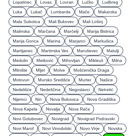
Lopatinec
Lovas
Lovran
Lučko
Ludbreg
Luka
Lukač
Lumbarda
Mače
Makarska
Mala Subotica
Mali Bukovec
Mali Lošinj
Malinska
Marčana
Marčelji
Marija Bistrica
Marija Gorica
Marina
Marjanci
Markušica
Martijanec
Martinska Ves
Maruševec
Matulji
Medulin
Metković
Mihovljan
Mikleuš
Milna
Mlinište
Mljet
Molve
Mošćenička Draga
Motovun
Mursko Središće
Murter
Našice
Nedelišće
Nedeščina
Negoslavci
Netretić
Nijemci
Nin
Nova Bukovica
Nova Gradiška
Nova Kapela
Novalja
Nova Rača
Novi Golubovec
Novigrad
Novigrad Podravski
Novi Marof
Novi Vinodolski
Novo Virje
Novska