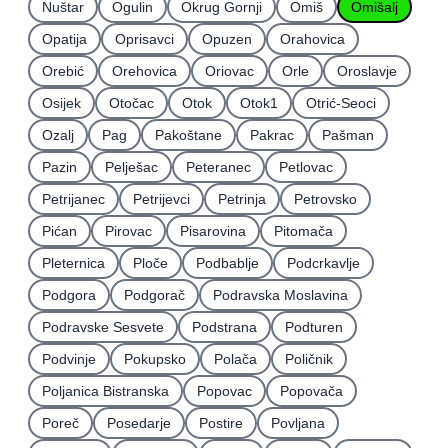
Nuštar
Ogulin
Okrug Gornji
Omiš
Omišalj
Opatija
Oprisavci
Opuzen
Orahovica
Orebić
Orehovica
Oriovac
Orle
Oroslavje
Osijek
Otočac
Otok
Otok1
Otrić-Seoci
Ozalj
Pag
Pakoštane
Pakrac
Pašman
Pazin
Pelješac
Peteranec
Petlovac
Petrijanec
Petrijevci
Petrinja
Petrovsko
Pićan
Pirovac
Pisarovina
Pitomača
Pleternica
Ploče
Podbablje
Podcrkavlje
Podgora
Podgorač
Podravska Moslavina
Podravske Sesvete
Podstrana
Podturen
Podvinje
Pokupsko
Polača
Poličnik
Poljanica Bistranska
Popovac
Popovača
Poreč
Posedarje
Postire
Povljana