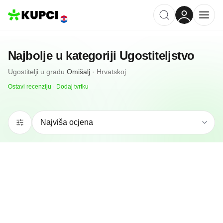
Najbolje u kategoriji
Ugostiteljstvo
Ugostitelji
u gradu
Omišalj
·
Hrvatskoj
Ostavi recenziju
·
Dodaj tvrtku
N/A
(0 recenzija)
Vila Nika Malinska 51511 Villa
Omišalj, HR