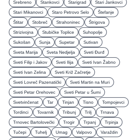
Srebreno
Stankovci
Starigrad
Stari Jankovci
Stari Mikanovci
Staro Petrovo Selo
Štefanje
Štitar
Stobreč
Strahoninec
Štrigova
Strizivojna
Stubičke Toplice
Suhopolje
Sukošan
Sunja
Supetar
Sutivan
Sveta Marija
Sveta Nedjelja
Sveti Ðurđ
Sveti Filip i Jakov
Sveti Ilija
Sveti Ivan Žabno
Sveti Ivan Zelina
Sveti Križ Začretje
Sveti Lovreč Pazenatički
Sveti Martin na Muri
Sveti Petar Orehovec
Sveti Petar u Šumi
Svetvinčenat
Tar
Tinjan
Tisno
Tompojevci
Tordinci
Tovarnik
Tribunj
Trilj
Trnava
Trnovec Bartolovečki
Trogir
Trpanj
Trpinja
Tučepi
Tuhelj
Umag
Valpovo
Varaždin