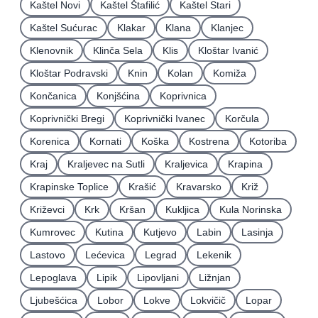
Kaštel Novi
Kaštel Štafilić
Kaštel Stari
Kaštel Sućurac
Klakar
Klana
Klanjec
Klenovnik
Klinča Sela
Klis
Kloštar Ivanić
Kloštar Podravski
Knin
Kolan
Komiža
Končanica
Konjšćina
Koprivnica
Koprivnički Bregi
Koprivnički Ivanec
Korčula
Korenica
Kornati
Koška
Kostrena
Kotoriba
Kraj
Kraljevec na Sutli
Kraljevica
Krapina
Krapinske Toplice
Krašić
Kravarsko
Križ
Križevci
Krk
Kršan
Kukljica
Kula Norinska
Kumrovec
Kutina
Kutjevo
Labin
Lasinja
Lastovo
Lećevica
Legrad
Lekenik
Lepoglava
Lipik
Lipovljani
Ližnjan
Ljubešćica
Lobor
Lokve
Lokvičič
Lopar