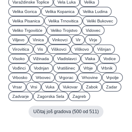
Varaždinske Toplice
Vela Luka
Velika
Velika Gorica
Velika Kopanica
Velika Ludina
Velika Pisanica
Velika Trnovitica
Veliki Bukovec
Veliko Trgovišće
Veliko Trojstvo
Vidovec
Viljevo
Vinica
Vinkovci
Vir
Virje
Virovitica
Vis
Viškovci
Viškovo
Višnjan
Visoko
Vižinada
Vladislavci
Vlaka
Vodice
Vođinci
Vodnjan
Vratišinec
Vrbje
Vrbnik
Vrbosko
Vrbovec
Vrgorac
Vrhovine
Vrpolje
Vrsar
Vrsi
Vuka
Vukovar
Zabok
Zadar
Zadvarje
Zagorska Sela
Zagreb
Učitaj još gradova (
500
od
511
)