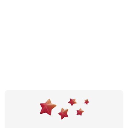
N/A
(0 recenzija)
Malinska Krk
Omišalj, HR
N/A
(0 recenzija)
Restoran Ružmarin
Omišalj, HR
Učitali ste sve.