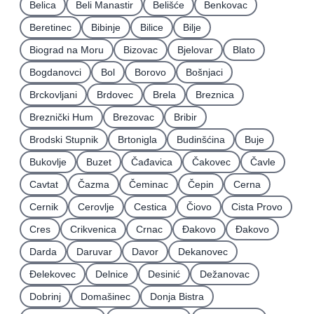
Belica
Beli Manastir
Belišće
Benkovac
Beretinec
Bibinje
Bilice
Bilje
Biograd na Moru
Bizovac
Bjelovar
Blato
Bogdanovci
Bol
Borovo
Bošnjaci
Brckovljani
Brdovec
Brela
Breznica
Breznički Hum
Brezovac
Bribir
Brodski Stupnik
Brtonigla
Budinšćina
Buje
Bukovlje
Buzet
Čađavica
Čakovec
Čavle
Cavtat
Čazma
Čeminac
Čepin
Cerna
Cernik
Cerovlje
Cestica
Čiovo
Cista Provo
Cres
Crikvenica
Crnac
Đakovo
Ðakovo
Darda
Daruvar
Davor
Dekanovec
Ðelekovec
Delnice
Desinić
Dežanovac
Dobrinj
Domašinec
Donja Bistra