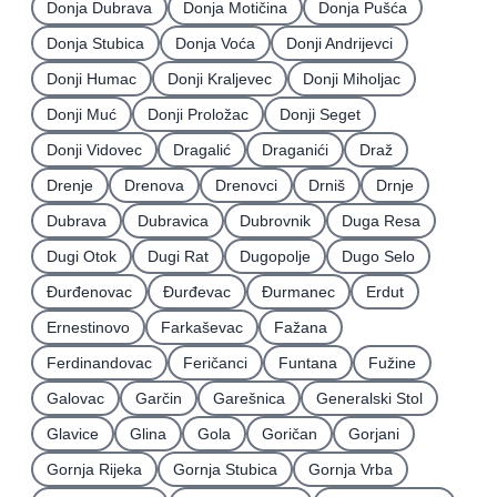
Donja Dubrava
Donja Motičina
Donja Pušća
Donja Stubica
Donja Voća
Donji Andrijevci
Donji Humac
Donji Kraljevec
Donji Miholjac
Donji Muć
Donji Proložac
Donji Seget
Donji Vidovec
Dragalić
Draganići
Draž
Drenje
Drenova
Drenovci
Drniš
Drnje
Dubrava
Dubravica
Dubrovnik
Duga Resa
Dugi Otok
Dugi Rat
Dugopolje
Dugo Selo
Ðurđenovac
Ðurđevac
Ðurmanec
Erdut
Ernestinovo
Farkaševac
Fažana
Ferdinandovac
Feričanci
Funtana
Fužine
Galovac
Garčin
Garešnica
Generalski Stol
Glavice
Glina
Gola
Goričan
Gorjani
Gornja Rijeka
Gornja Stubica
Gornja Vrba