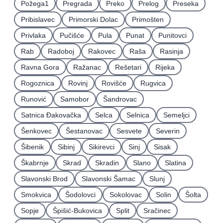
Požega1
Pregrada
Preko
Prelog
Preseka
Pribislavec
Primorski Dolac
Primošten
Privlaka
Pučišće
Pula
Punat
Punitovci
Rab
Radoboj
Rakovec
Raša
Rasinja
Ravna Gora
Ražanac
Rešetari
Rijeka
Rogoznica
Rovinj
Rovišće
Rugvica
Runović
Samobor
Šandrovac
Satnica Ðakovačka
Selca
Selnica
Semeljci
Šenkovec
Šestanovac
Sesvete
Severin
Šibenik
Sibinj
Sikirevci
Sinj
Sisak
Škabrnje
Skrad
Skradin
Slano
Slatina
Slavonski Brod
Slavonski Šamac
Slunj
Smokvica
Šodolovci
Sokolovac
Solin
Šolta
Sopje
Špišić-Bukovica
Split
Sračinec