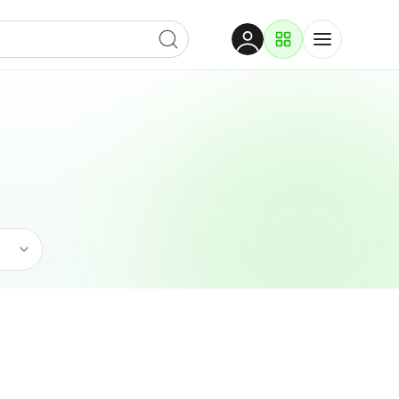
Dobrodošli
Prijavite se za pristup
Proizvodi i rješenja
Prijavi se
Ugostiteljstvo
Po kategoriji
Pogledaj podkategorije