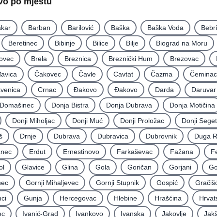
tvo po mjestu
kar
Barban
Barilović
Baška
Baška Voda
Bebr
Beretinec
Bibinje
Bilice
Bilje
Biograd na Moru
ovec
Brela
Breznica
Breznički Hum
Brezovac
avica
Čakovec
Čavle
Cavtat
Čazma
Čeminac
kvenica
Crnac
Đakovo
Ðakovo
Darda
Daruvar
Domašinec
Donja Bistra
Donja Dubrava
Donja Motičina
Donji Miholjac
Donji Muć
Donji Proložac
Donji Seget
š
Drnje
Dubrava
Dubravica
Dubrovnik
Duga 
nec
Erdut
Ernestinovo
Farkaševac
Fažana
F
ol
Glavice
Glina
Gola
Goričan
Gorjani
Go
nec
Gornji Mihaljevec
Gornji Stupnik
Gospić
Gračiš
ci
Gunja
Hercegovac
Hlebine
Hrašćina
Hrvat
ec
Ivanić-Grad
Ivankovo
Ivanska
Jakovlje
Jakš