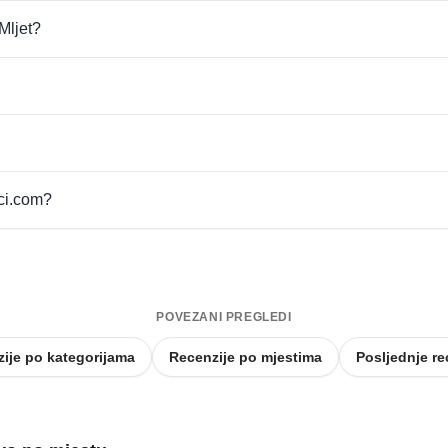
 Mljet?
pci.com?
POVEZANI PREGLEDI
ije po kategorijama
Recenzije po mjestima
Posljednje re