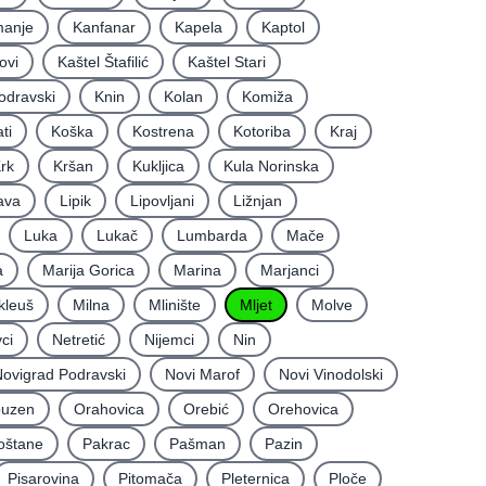
anje
Kanfanar
Kapela
Kaptol
ovi
Kaštel Štafilić
Kaštel Stari
odravski
Knin
Kolan
Komiža
ti
Koška
Kostrena
Kotoriba
Kraj
rk
Kršan
Kukljica
Kula Norinska
ava
Lipik
Lipovljani
Ližnjan
Luka
Lukač
Lumbarda
Mače
a
Marija Gorica
Marina
Marjanci
kleuš
Milna
Mlinište
Mljet
Molve
ci
Netretić
Nijemci
Nin
ovigrad Podravski
Novi Marof
Novi Vinodolski
uzen
Orahovica
Orebić
Orehovica
oštane
Pakrac
Pašman
Pazin
Pisarovina
Pitomača
Pleternica
Ploče