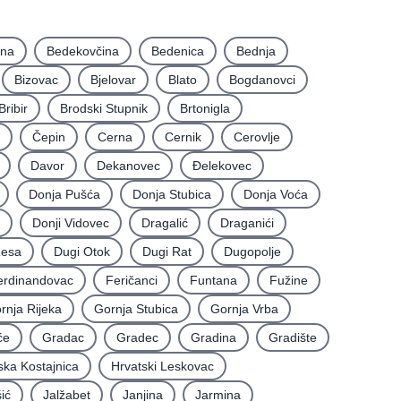
ina
Bedekovčina
Bedenica
Bednja
Bizovac
Bjelovar
Blato
Bogdanovci
Bribir
Brodski Stupnik
Brtonigla
Čepin
Cerna
Cernik
Cerovlje
Davor
Dekanovec
Ðelekovec
Donja Pušća
Donja Stubica
Donja Voća
Donji Vidovec
Dragalić
Draganići
Resa
Dugi Otok
Dugi Rat
Dugopolje
erdinandovac
Feričanci
Funtana
Fužine
rnja Rijeka
Gornja Stubica
Gornja Vrba
će
Gradac
Gradec
Gradina
Gradište
ska Kostajnica
Hrvatski Leskovac
ić
Jalžabet
Janjina
Jarmina