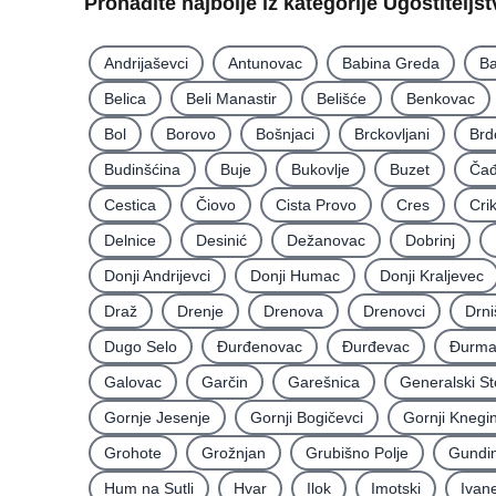
Pronađite najbolje iz kategorije Ugostiteljs
Andrijaševci
Antunovac
Babina Greda
Ba
Belica
Beli Manastir
Belišće
Benkovac
Bol
Borovo
Bošnjaci
Brckovljani
Brd
Budinšćina
Buje
Bukovlje
Buzet
Čađ
Cestica
Čiovo
Cista Provo
Cres
Cri
Delnice
Desinić
Dežanovac
Dobrinj
Donji Andrijevci
Donji Humac
Donji Kraljevec
Draž
Drenje
Drenova
Drenovci
Drni
Dugo Selo
Ðurđenovac
Ðurđevac
Ðurma
Galovac
Garčin
Garešnica
Generalski St
Gornje Jesenje
Gornji Bogičevci
Gornji Knegi
Grohote
Grožnjan
Grubišno Polje
Gundin
Hum na Sutli
Hvar
Ilok
Imotski
Ivan