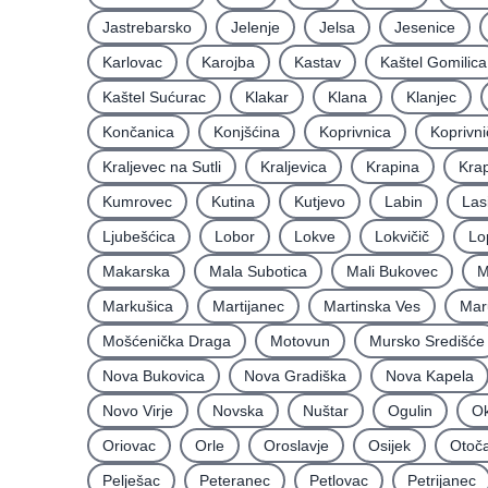
Jastrebarsko
Jelenje
Jelsa
Jesenice
Karlovac
Karojba
Kastav
Kaštel Gomilica
Kaštel Sućurac
Klakar
Klana
Klanjec
Končanica
Konjšćina
Koprivnica
Koprivni
Kraljevec na Sutli
Kraljevica
Krapina
Krap
Kumrovec
Kutina
Kutjevo
Labin
Las
Ljubešćica
Lobor
Lokve
Lokvičič
Lo
Makarska
Mala Subotica
Mali Bukovec
M
Markušica
Martijanec
Martinska Ves
Mar
Mošćenička Draga
Motovun
Mursko Središće
Nova Bukovica
Nova Gradiška
Nova Kapela
Novo Virje
Novska
Nuštar
Ogulin
Ok
Oriovac
Orle
Oroslavje
Osijek
Otoč
Pelješac
Peteranec
Petlovac
Petrijanec