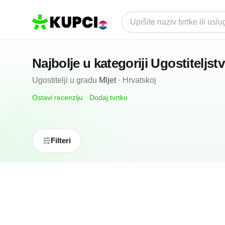
Najbolje u kategoriji
Ugostiteljst
Ugostitelji
u gradu
Mljet
·
Hrvatskoj
Ostavi recenziju
·
Dodaj tvrtku
Filteri
N/A
(0 recenzija)
Konoba Ribar
Mljet, HR