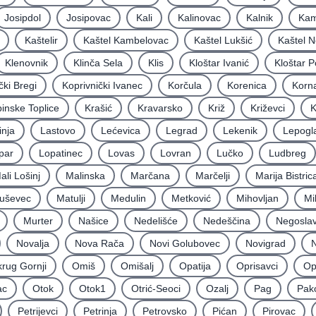
Josipdol
Josipovac
Kali
Kalinovac
Kalnik
Kam
Kaštelir
Kaštel Kambelovac
Kaštel Lukšić
Kaštel N
Klenovnik
Klinča Sela
Klis
Kloštar Ivanić
Kloštar P
čki Bregi
Koprivnički Ivanec
Korčula
Korenica
Korna
inske Toplice
Krašić
Kravarsko
Križ
Križevci
K
inja
Lastovo
Lećevica
Legrad
Lekenik
Lepogl
par
Lopatinec
Lovas
Lovran
Lučko
Ludbreg
ali Lošinj
Malinska
Marčana
Marčelji
Marija Bistric
uševec
Matulji
Medulin
Metković
Mihovljan
Mi
Murter
Našice
Nedelišće
Nedeščina
Negoslav
Novalja
Nova Rača
Novi Golubovec
Novigrad
N
rug Gornji
Omiš
Omišalj
Opatija
Oprisavci
Op
ac
Otok
Otok1
Otrić-Seoci
Ozalj
Pag
Pak
Petrijevci
Petrinja
Petrovsko
Pićan
Pirovac