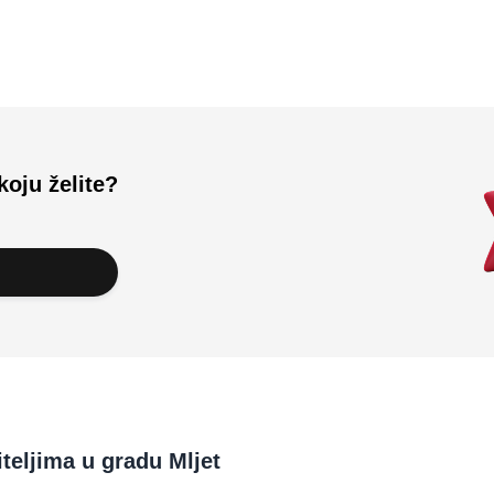
Učitali ste sve.
koju želite?
teljima u gradu Mljet