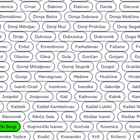
kvenica
Crnac
Đakovo
Ðakovo
Darda
Daruvar
Domašinec
Donja Bistra
Donja Dubrava
Donja Motičina
Donji Miholjac
Donji Muć
Donji Proložac
Donji Seget
š
Drnje
Dubrava
Dubravica
Dubrovnik
Duga 
nec
Erdut
Ernestinovo
Farkaševac
Fažana
F
ol
Glavice
Glina
Gola
Goričan
Gorjani
Go
nec
Gornji Mihaljevec
Gornji Stupnik
Gospić
Gračiš
ci
Gunja
Hercegovac
Hlebine
Hrašćina
Hrvat
ec
Ivanić-Grad
Ivankovo
Ivanska
Jakovlje
Jakš
Josipdol
Josipovac
Kali
Kalinovac
Kalnik
Kam
Kaštelir
Kaštel Kambelovac
Kaštel Lukšić
Kaštel N
Klenovnik
Klinča Sela
Klis
Kloštar Ivanić
Kloštar P
čki Bregi
Koprivnički Ivanec
Korčula
Korenica
Korna
inske Toplice
Krašić
Kravarsko
Križ
Križevci
K