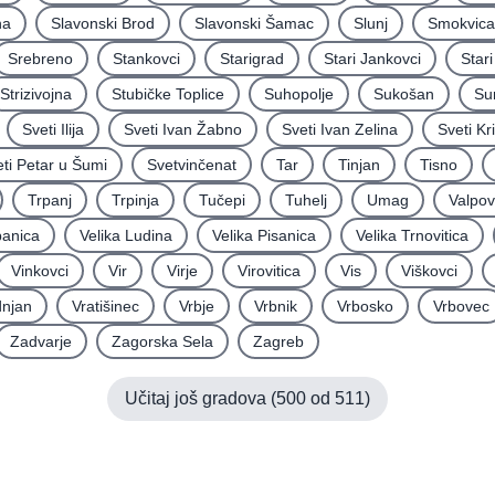
na
Slavonski Brod
Slavonski Šamac
Slunj
Smokvica
Srebreno
Stankovci
Starigrad
Stari Jankovci
Star
Strizivojna
Stubičke Toplice
Suhopolje
Sukošan
Su
Sveti Ilija
Sveti Ivan Žabno
Sveti Ivan Zelina
Sveti Kr
ti Petar u Šumi
Svetvinčenat
Tar
Tinjan
Tisno
Trpanj
Trpinja
Tučepi
Tuhelj
Umag
Valpo
panica
Velika Ludina
Velika Pisanica
Velika Trnovitica
Vinkovci
Vir
Virje
Virovitica
Vis
Viškovci
njan
Vratišinec
Vrbje
Vrbnik
Vrbosko
Vrbovec
Zadvarje
Zagorska Sela
Zagreb
Učitaj još gradova (
500
od
511
)