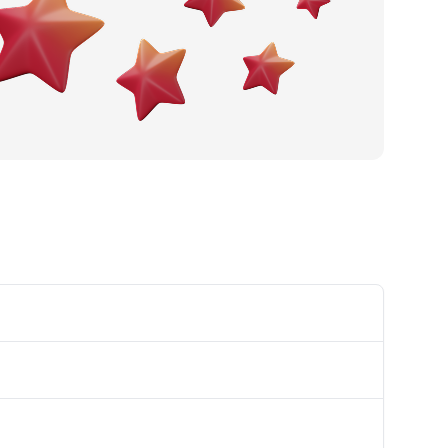
Pivnica
Hotel
Palačinkara
Ćevabdžinica
Pekara
Hookah bar
Buregdžinica
Hostel