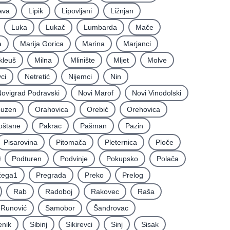
ava
Lipik
Lipovljani
Ližnjan
Luka
Lukač
Lumbarda
Mače
a
Marija Gorica
Marina
Marjanci
kleuš
Milna
Mlinište
Mljet
Molve
ci
Netretić
Nijemci
Nin
ovigrad Podravski
Novi Marof
Novi Vinodolski
uzen
Orahovica
Orebić
Orehovica
oštane
Pakrac
Pašman
Pazin
Pisarovina
Pitomača
Pleternica
Ploče
Podturen
Podvinje
Pokupsko
Polača
žega1
Pregrada
Preko
Prelog
Rab
Radoboj
Rakovec
Raša
Runović
Samobor
Šandrovac
enik
Sibinj
Sikirevci
Sinj
Sisak