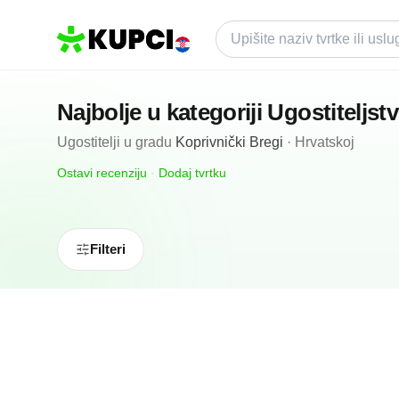
Najbolje u kategoriji
Ugostiteljst
Ugostitelji
u gradu
Koprivnički Bregi
·
Hrvatskoj
Ostavi recenziju
·
Dodaj tvrtku
Filteri
N/A
(0 recenzija)
Srle Usluge Obrt Za Ugostiteljstvo I Uslug
Koprivnički Bregi, HR