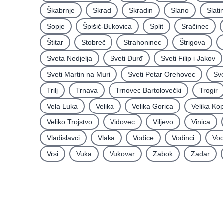
Škabrnje
Skrad
Skradin
Slano
Slati
Sopje
Špišić-Bukovica
Split
Sračinec
Štitar
Stobreč
Strahoninec
Štrigova
Sveta Nedjelja
Sveti Ðurđ
Sveti Filip i Jakov
Sveti Martin na Muri
Sveti Petar Orehovec
Sve
Trilj
Trnava
Trnovec Bartolovečki
Trogir
Vela Luka
Velika
Velika Gorica
Velika Ko
Veliko Trojstvo
Vidovec
Viljevo
Vinica
Vladislavci
Vlaka
Vodice
Vođinci
Vod
Vrsi
Vuka
Vukovar
Zabok
Zadar