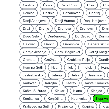
Cestica
Čiovo
Cista Provo
Cres
Cri
Delnice
Desinić
Dežanovac
Dobrinj
Donji Andrijevci
Donji Humac
Donji Kraljevec
Draž
Drenje
Drenova
Drenovci
Drni
Dugo Selo
Ðurđenovac
Ðurđevac
Ðurma
Galovac
Garčin
Garešnica
Generalski St
Gornje Jesenje
Gornji Bogičevci
Gornji Knegi
Grohote
Grožnjan
Grubišno Polje
Gundin
Hum na Sutli
Hvar
Ilok
Imotski
Ivan
Jastrebarsko
Jelenje
Jelsa
Jesenice
Karlovac
Karojba
Kastav
Kaštel Gomilica
Kaštel Sućurac
Klakar
Klana
Klanjec
Končanica
Konjšćina
Koprivnica
Koprivni
Kraljevec na Sutli
Kraljevica
Krapina
Krap