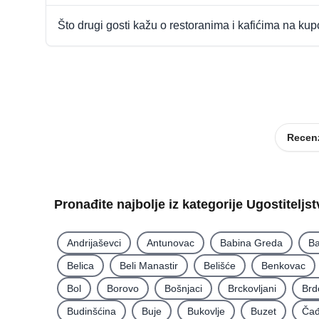
Što drugi gosti kažu o restoranima i kafićima na ku
Recenz
Pronađite najbolje iz kategorije Ugostiteljs
Andrijaševci
Antunovac
Babina Greda
Ba
Belica
Beli Manastir
Belišće
Benkovac
Bol
Borovo
Bošnjaci
Brckovljani
Brd
Budinšćina
Buje
Bukovlje
Buzet
Čađ