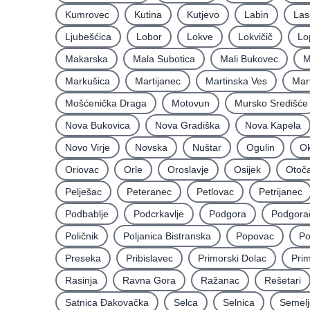
Kumrovec
Kutina
Kutjevo
Labin
Las
Ljubešćica
Lobor
Lokve
Lokvičič
Lo
Makarska
Mala Subotica
Mali Bukovec
M
Markušica
Martijanec
Martinska Ves
Mar
Mošćenička Draga
Motovun
Mursko Središće
Nova Bukovica
Nova Gradiška
Nova Kapela
Novo Virje
Novska
Nuštar
Ogulin
Ok
Oriovac
Orle
Oroslavje
Osijek
Otoč
Pelješac
Peteranec
Petlovac
Petrijanec
Podbablje
Podcrkavlje
Podgora
Podgora
Poličnik
Poljanica Bistranska
Popovac
Po
Preseka
Pribislavec
Primorski Dolac
Pri
Rasinja
Ravna Gora
Ražanac
Rešetari
Satnica Ðakovačka
Selca
Selnica
Semelj