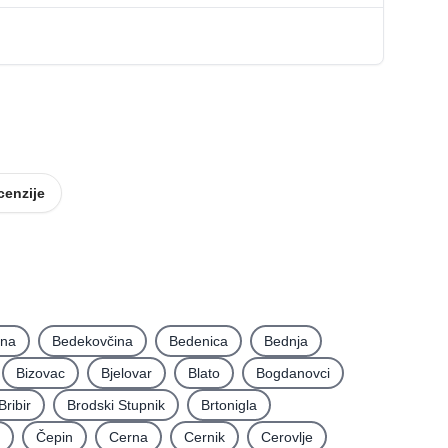
Smještaj
Oprema za ugostiteljstvo
cenzije
ina
Bedekovčina
Bedenica
Bednja
Bizovac
Bjelovar
Blato
Bogdanovci
Bribir
Brodski Stupnik
Brtonigla
Čepin
Cerna
Cernik
Cerovlje