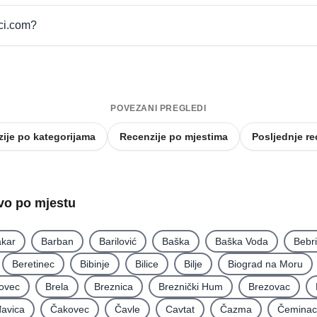
pci.com?
POVEZANI PREGLEDI
ije po kategorijama
Recenzije po mjestima
Posljednje re
tvo po mjestu
kar
Barban
Barilović
Baška
Baška Voda
Bebr
Beretinec
Bibinje
Bilice
Bilje
Biograd na Moru
ovec
Brela
Breznica
Breznički Hum
Brezovac
avica
Čakovec
Čavle
Cavtat
Čazma
Čeminac