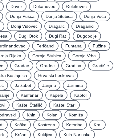
Davor
Dekanovec
Ðelekovec
Donja Pušća
Donja Stubica
Donja Voća
Donji Vidovec
Dragalić
Draganići
Resa
Dugi Otok
Dugi Rat
Dugopolje
erdinandovac
Feričanci
Funtana
Fužine
rnja Rijeka
Gornja Stubica
Gornja Vrba
će
Gradac
Gradec
Gradina
Gradište
ska Kostajnica
Hrvatski Leskovac
ić
Jalžabet
Janjina
Jarmina
anje
Kanfanar
Kapela
Kaptol
ovi
Kaštel Štafilić
Kaštel Stari
odravski
Knin
Kolan
Komiža
ti
Koška
Kostrena
Kotoriba
Kraj
rk
Kršan
Kukljica
Kula Norinska