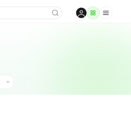
Dobrodošli
Prijavite se za pristup
Proizvodi i rješenja
Prijavi se
Ugostiteljstvo
Po kategoriji
Pogledaj podkategorije