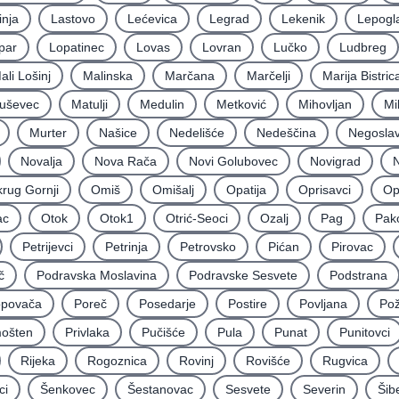
inja
Lastovo
Lećevica
Legrad
Lekenik
Lepogl
par
Lopatinec
Lovas
Lovran
Lučko
Ludbreg
ali Lošinj
Malinska
Marčana
Marčelji
Marija Bistric
uševec
Matulji
Medulin
Metković
Mihovljan
Mi
Murter
Našice
Nedelišće
Nedeščina
Negoslav
Novalja
Nova Rača
Novi Golubovec
Novigrad
N
rug Gornji
Omiš
Omišalj
Opatija
Oprisavci
Op
ac
Otok
Otok1
Otrić-Seoci
Ozalj
Pag
Pak
Petrijevci
Petrinja
Petrovsko
Pićan
Pirovac
č
Podravska Moslavina
Podravske Sesvete
Podstrana
povača
Poreč
Posedarje
Postire
Povljana
Po
mošten
Privlaka
Pučišće
Pula
Punat
Punitovci
Rijeka
Rogoznica
Rovinj
Rovišće
Rugvica
ci
Šenkovec
Šestanovac
Sesvete
Severin
Šib