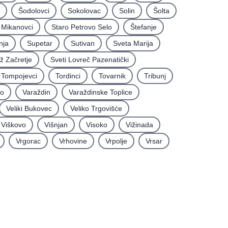
Šodolovci
Sokolovac
Solin
Šolta
i Mikanovci
Staro Petrovo Selo
Štefanje
nja
Supetar
Sutivan
Sveta Marija
iž Začretje
Sveti Lovreč Pazenatički
Tompojevci
Tordinci
Tovarnik
Tribunj
vo
Varaždin
Varaždinske Toplice
Veliki Bukovec
Veliko Trgovišće
Viškovo
Višnjan
Visoko
Vižinada
Vrgorac
Vrhovine
Vrpolje
Vrsar