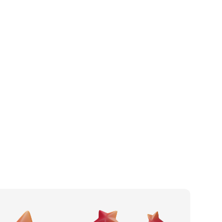
Kafić
Po gradu ili mjestu
Pizzeria
Posljednje recenzije
Fast food
Dodaj tvrtku
Slastičarnica
Ostavi recenziju
Pub
Catering
Noćni klub
Wine bar
Restoran