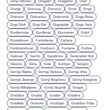
Donji Vidovec
Dragalić
Draganići
Draž
Drenje
Drenova
Drenovci
Drniš
Drnje
Dubrava
Dubravica
Dubrovnik
Duga Resa
Dugi Otok
Dugi Rat
Dugopolje
Dugo Selo
Ðurđenovac
Ðurđevac
Ðurmanec
Erdut
Ernestinovo
Farkaševac
Fažana
Ferdinandovac
Feričanci
Funtana
Fužine
Galovac
Garčin
Garešnica
Generalski Stol
Glavice
Glina
Gola
Goričan
Gorjani
Gornja Rijeka
Gornja Stubica
Gornja Vrba
Gornje Jesenje
Gornji Bogičevci
Gornji Kneginec
Gornji Mihaljevec
Gornji Stupnik
Gospić
Gračišće
Gradac
Gradec
Gradina
Gradište
Grohote
Grožnjan
Grubišno Polje