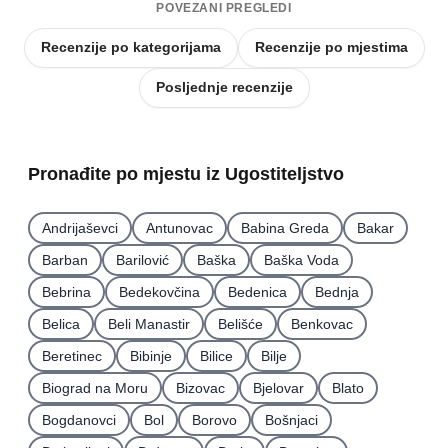
POVEZANI PREGLEDI
Recenzije po kategorijama
Recenzije po mjestima
Posljednje recenzije
Pronađite po mjestu iz Ugostiteljstvo
Andrijaševci
Antunovac
Babina Greda
Bakar
Barban
Barilović
Baška
Baška Voda
Bebrina
Bedekovčina
Bedenica
Bednja
Belica
Beli Manastir
Belišće
Benkovac
Beretinec
Bibinje
Bilice
Bilje
Biograd na Moru
Bizovac
Bjelovar
Blato
Bogdanovci
Bol
Borovo
Bošnjaci