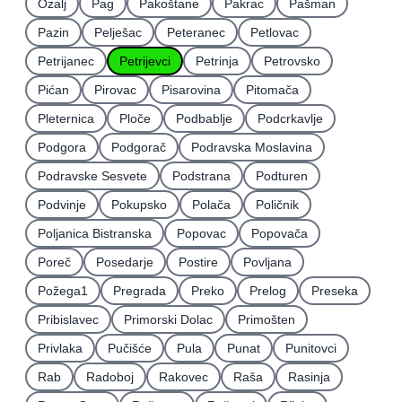
Ozalj
Pag
Pakoštane
Pakrac
Pašman
Pazin
Pelješac
Peteranec
Petlovac
Petrijanec
Petrijevci
Petrinja
Petrovsko
Pićan
Pirovac
Pisarovina
Pitomača
Pleternica
Ploče
Podbablje
Podcrkavlje
Podgora
Podgorač
Podravska Moslavina
Podravske Sesvete
Podstrana
Podturen
Podvinje
Pokupsko
Polača
Poličnik
Poljanica Bistranska
Popovac
Popovača
Poreč
Posedarje
Postire
Povljana
Požega1
Pregrada
Preko
Prelog
Preseka
Pribislavec
Primorski Dolac
Primošten
Privlaka
Pučišće
Pula
Punat
Punitovci
Rab
Radoboj
Rakovec
Raša
Rasinja