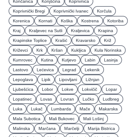
Končanica
Konjšćina
Koprivnica
Koprivnički Bregi
Koprivnički Ivanec
Korčula
Korenica
Kornati
Koška
Kostrena
Kotoriba
Kraj
Kraljevec na Sutli
Kraljevica
Krapina
Krapinske Toplice
Krašić
Kravarsko
Križ
Križevci
Krk
Kršan
Kukljica
Kula Norinska
Kumrovec
Kutina
Kutjevo
Labin
Lasinja
Lastovo
Lećevica
Legrad
Lekenik
Lepoglava
Lipik
Lipovljani
Ližnjan
Ljubešćica
Lobor
Lokve
Lokvičič
Lopar
Lopatinec
Lovas
Lovran
Lučko
Ludbreg
Luka
Lukač
Lumbarda
Mače
Makarska
Mala Subotica
Mali Bukovec
Mali Lošinj
Malinska
Marčana
Marčelji
Marija Bistrica