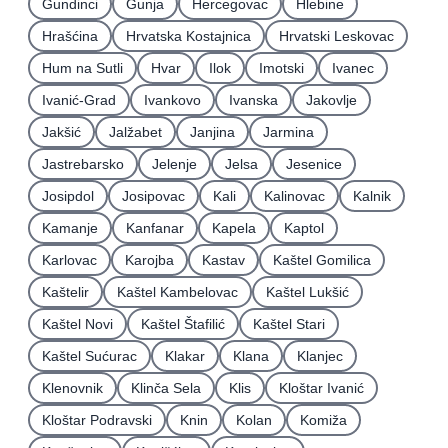
Gundinci
Gunja
Hercegovac
Hlebine
Hrašćina
Hrvatska Kostajnica
Hrvatski Leskovac
Hum na Sutli
Hvar
Ilok
Imotski
Ivanec
Ivanić-Grad
Ivankovo
Ivanska
Jakovlje
Jakšić
Jalžabet
Janjina
Jarmina
Jastrebarsko
Jelenje
Jelsa
Jesenice
Josipdol
Josipovac
Kali
Kalinovac
Kalnik
Kamanje
Kanfanar
Kapela
Kaptol
Karlovac
Karojba
Kastav
Kaštel Gomilica
Kaštelir
Kaštel Kambelovac
Kaštel Lukšić
Kaštel Novi
Kaštel Štafilić
Kaštel Stari
Kaštel Sućurac
Klakar
Klana
Klanjec
Klenovnik
Klinča Sela
Klis
Kloštar Ivanić
Kloštar Podravski
Knin
Kolan
Komiža