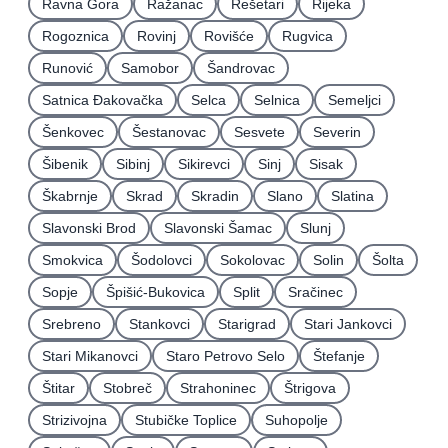
Ravna Gora
Ražanac
Rešetari
Rijeka
Rogoznica
Rovinj
Rovišće
Rugvica
Runović
Samobor
Šandrovac
Satnica Ðakovačka
Selca
Selnica
Semeljci
Šenkovec
Šestanovac
Sesvete
Severin
Šibenik
Sibinj
Sikirevci
Sinj
Sisak
Škabrnje
Skrad
Skradin
Slano
Slatina
Slavonski Brod
Slavonski Šamac
Slunj
Smokvica
Šodolovci
Sokolovac
Solin
Šolta
Sopje
Špišić-Bukovica
Split
Sračinec
Srebreno
Stankovci
Starigrad
Stari Jankovci
Stari Mikanovci
Staro Petrovo Selo
Štefanje
Štitar
Stobreč
Strahoninec
Štrigova
Strizivojna
Stubičke Toplice
Suhopolje