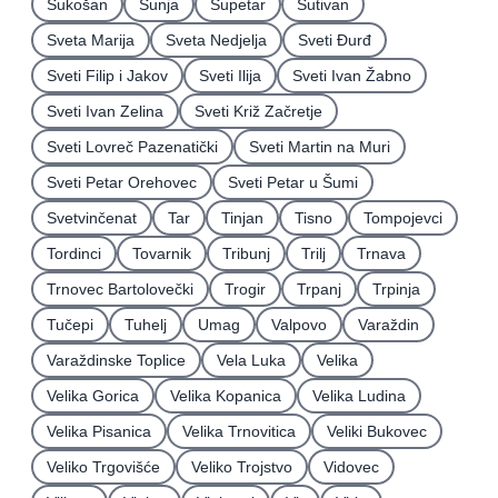
Sukošan
Sunja
Supetar
Sutivan
Sveta Marija
Sveta Nedjelja
Sveti Ðurđ
Sveti Filip i Jakov
Sveti Ilija
Sveti Ivan Žabno
Sveti Ivan Zelina
Sveti Križ Začretje
Sveti Lovreč Pazenatički
Sveti Martin na Muri
Sveti Petar Orehovec
Sveti Petar u Šumi
Svetvinčenat
Tar
Tinjan
Tisno
Tompojevci
Tordinci
Tovarnik
Tribunj
Trilj
Trnava
Trnovec Bartolovečki
Trogir
Trpanj
Trpinja
Tučepi
Tuhelj
Umag
Valpovo
Varaždin
Varaždinske Toplice
Vela Luka
Velika
Velika Gorica
Velika Kopanica
Velika Ludina
Velika Pisanica
Velika Trnovitica
Veliki Bukovec
Veliko Trgovišće
Veliko Trojstvo
Vidovec