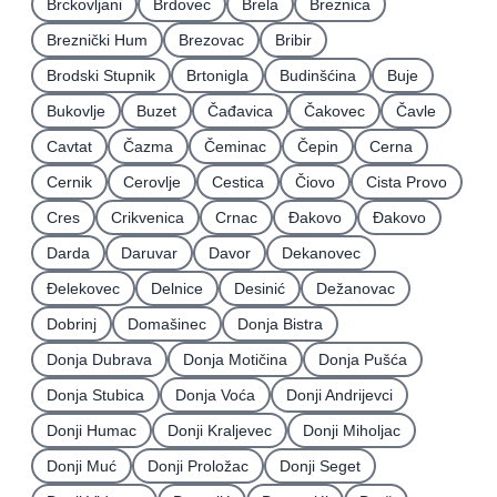
Brckovljani
Brdovec
Brela
Breznica
Breznički Hum
Brezovac
Bribir
Brodski Stupnik
Brtonigla
Budinšćina
Buje
Bukovlje
Buzet
Čađavica
Čakovec
Čavle
Cavtat
Čazma
Čeminac
Čepin
Cerna
Cernik
Cerovlje
Cestica
Čiovo
Cista Provo
Cres
Crikvenica
Crnac
Đakovo
Ðakovo
Darda
Daruvar
Davor
Dekanovec
Ðelekovec
Delnice
Desinić
Dežanovac
Dobrinj
Domašinec
Donja Bistra
Donja Dubrava
Donja Motičina
Donja Pušća
Donja Stubica
Donja Voća
Donji Andrijevci
Donji Humac
Donji Kraljevec
Donji Miholjac
Donji Muć
Donji Proložac
Donji Seget