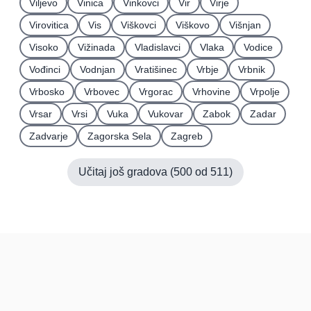
Viljevo
Vinica
Vinkovci
Vir
Virje
Virovitica
Vis
Viškovci
Viškovo
Višnjan
Visoko
Vižinada
Vladislavci
Vlaka
Vodice
Vođinci
Vodnjan
Vratišinec
Vrbje
Vrbnik
Vrbosko
Vrbovec
Vrgorac
Vrhovine
Vrpolje
Vrsar
Vrsi
Vuka
Vukovar
Zabok
Zadar
Zadvarje
Zagorska Sela
Zagreb
Učitaj još gradova (
500
od
511
)
Hrvatska