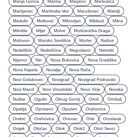
Marija Gorica
Marina
Marjanci
Markušica
Martijanec
Martinska Ves
Maruševec
Matulji
Medulin
Metković
Mihovljan
Mikleuš
Milna
Mlinište
Mljet
Molve
Mošćenička Draga
Motovun
Mursko Središće
Murter
Našice
Nedelišće
Nedeščina
Negoslavci
Netretić
Nijemci
Nin
Nova Bukovica
Nova Gradiška
Nova Kapela
Novalja
Nova Rača
Novi Golubovec
Novigrad
Novigrad Podravski
Novi Marof
Novi Vinodolski
Novo Virje
Novska
Nuštar
Ogulin
Okrug Gornji
Omiš
Omišalj
Opatija
Oprisavci
Opuzen
Orahovica
Orebić
Orehovica
Oriovac
Orle
Oroslavje
Osijek
Otočac
Otok
Otok1
Otrić-Seoci