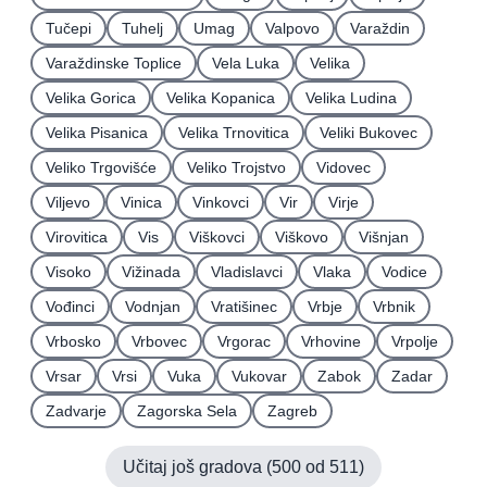
Tučepi
Tuhelj
Umag
Valpovo
Varaždin
Varaždinske Toplice
Vela Luka
Velika
Velika Gorica
Velika Kopanica
Velika Ludina
Velika Pisanica
Velika Trnovitica
Veliki Bukovec
Veliko Trgovišće
Veliko Trojstvo
Vidovec
Viljevo
Vinica
Vinkovci
Vir
Virje
Virovitica
Vis
Viškovci
Viškovo
Višnjan
Visoko
Vižinada
Vladislavci
Vlaka
Vodice
Vođinci
Vodnjan
Vratišinec
Vrbje
Vrbnik
Vrbosko
Vrbovec
Vrgorac
Vrhovine
Vrpolje
Vrsar
Vrsi
Vuka
Vukovar
Zabok
Zadar
Zadvarje
Zagorska Sela
Zagreb
Učitaj još gradova (
500
od
511
)