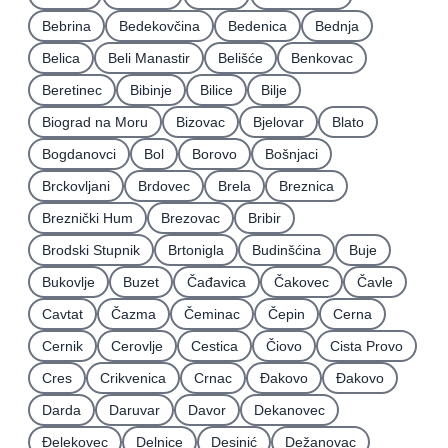
Bebrina
Bedekovčina
Bedenica
Bednja
Belica
Beli Manastir
Belišće
Benkovac
Beretinec
Bibinje
Bilice
Bilje
Biograd na Moru
Bizovac
Bjelovar
Blato
Bogdanovci
Bol
Borovo
Bošnjaci
Brckovljani
Brdovec
Brela
Breznica
Breznički Hum
Brezovac
Bribir
Brodski Stupnik
Brtonigla
Budinšćina
Buje
Bukovlje
Buzet
Čađavica
Čakovec
Čavle
Cavtat
Čazma
Čeminac
Čepin
Cerna
Cernik
Cerovlje
Cestica
Čiovo
Cista Provo
Cres
Crikvenica
Crnac
Đakovo
Ðakovo
Darda
Daruvar
Davor
Dekanovec
Ðelekovec
Delnice
Desinić
Dežanovac