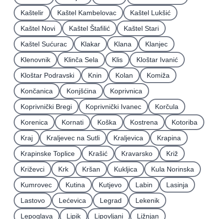
Kaštelir
Kaštel Kambelovac
Kaštel Lukšić
Kaštel Novi
Kaštel Štafilić
Kaštel Stari
Kaštel Sućurac
Klakar
Klana
Klanjec
Klenovnik
Klinča Sela
Klis
Kloštar Ivanić
Kloštar Podravski
Knin
Kolan
Komiža
Končanica
Konjšćina
Koprivnica
Koprivnički Bregi
Koprivnički Ivanec
Korčula
Korenica
Kornati
Koška
Kostrena
Kotoriba
Kraj
Kraljevec na Sutli
Kraljevica
Krapina
Krapinske Toplice
Krašić
Kravarsko
Križ
Križevci
Krk
Kršan
Kukljica
Kula Norinska
Kumrovec
Kutina
Kutjevo
Labin
Lasinja
Lastovo
Lećevica
Legrad
Lekenik
Lepoglava
Lipik
Lipovljani
Ližnjan