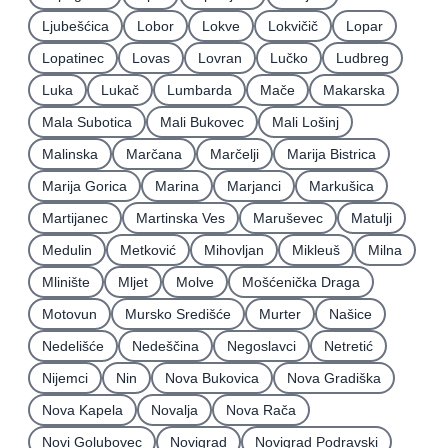
Ljubešćica
Lobor
Lokve
Lokvičič
Lopar
Lopatinec
Lovas
Lovran
Lučko
Ludbreg
Luka
Lukač
Lumbarda
Mače
Makarska
Mala Subotica
Mali Bukovec
Mali Lošinj
Malinska
Marčana
Marčelji
Marija Bistrica
Marija Gorica
Marina
Marjanci
Markušica
Martijanec
Martinska Ves
Maruševec
Matulji
Medulin
Metković
Mihovljan
Mikleuš
Milna
Mlinište
Mljet
Molve
Mošćenička Draga
Motovun
Mursko Središće
Murter
Našice
Nedelišće
Nedeščina
Negoslavci
Netretić
Nijemci
Nin
Nova Bukovica
Nova Gradiška
Nova Kapela
Novalja
Nova Rača
Novi Golubovec
Novigrad
Novigrad Podravski