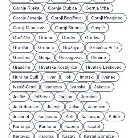
Gornja Rijeka
Gornja Stubica
Gornja Vrba
Gornje Jesenje
Gornji Bogičevci
Gornji Kneginec
Gornji Mihaljevec
Gornji Stupnik
Gospić
Gračišće
Gradac
Gradec
Gradina
Gradište
Grohote
Grožnjan
Grubišno Polje
Gundinci
Gunja
Hercegovac
Hlebine
Hrašćina
Hrvatska Kostajnica
Hrvatski Leskovac
Hum na Sutli
Hvar
Ilok
Imotski
Ivanec
Ivanić-Grad
Ivankovo
Ivanska
Jakovlje
Jakšić
Jalžabet
Janjina
Jarmina
Jastrebarsko
Jelenje
Jelsa
Jesenice
Josipdol
Josipovac
Kali
Kalinovac
Kalnik
Kamanje
Kanfanar
Kapela
Kaptol
Karlovac
Karojba
Kastav
Kaštel Gomilica