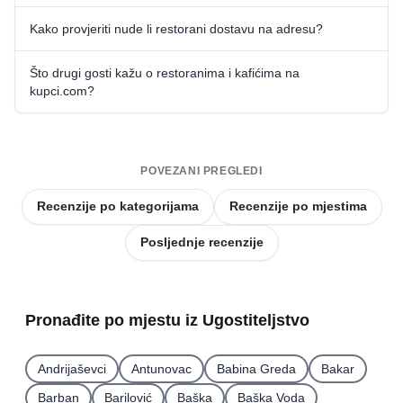
Kako provjeriti nude li restorani dostavu na adresu?
Što drugi gosti kažu o restoranima i kafićima na
kupci.com?
POVEZANI PREGLEDI
Recenzije po kategorijama
Recenzije po mjestima
Posljednje recenzije
Pronađite po mjestu iz Ugostiteljstvo
Andrijaševci
Antunovac
Babina Greda
Bakar
Barban
Barilović
Baška
Baška Voda