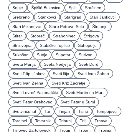
Sopje
Špišić-Bukovica
Split
Sračinec
Srebreno
Stankovci
Starigrad
Stari Jankovci
Stari Mikanovci
Staro Petrovo Selo
Štefanje
Štitar
Stobreč
Strahoninec
Štrigova
Strizivojna
Stubičke Toplice
Suhopolje
Sukošan
Sunja
Supetar
Sutivan
Sveta Marija
Sveta Nedjelja
Sveti Ðurđ
Sveti Filip i Jakov
Sveti Ilija
Sveti Ivan Žabno
Sveti Ivan Zelina
Sveti Križ Začretje
Sveti Lovreč Pazenatički
Sveti Martin na Muri
Sveti Petar Orehovec
Sveti Petar u Šumi
Svetvinčenat
Tar
Tinjan
Tisno
Tompojevci
Tordinci
Tovarnik
Tribunj
Trilj
Trnava
Trnovec Bartolovečki
Trogir
Trpanj
Trpinja