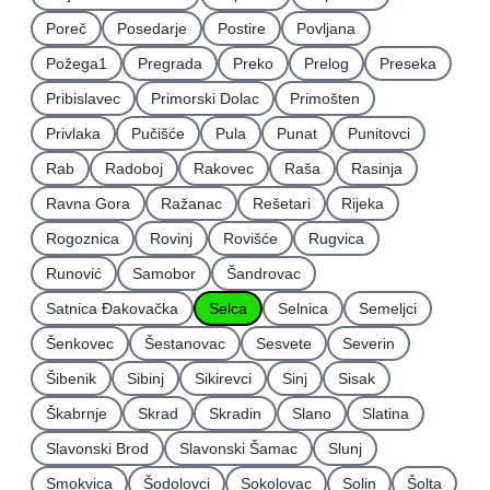
Poreč
Posedarje
Postire
Povljana
Požega1
Pregrada
Preko
Prelog
Preseka
Pribislavec
Primorski Dolac
Primošten
Privlaka
Pučišće
Pula
Punat
Punitovci
Rab
Radoboj
Rakovec
Raša
Rasinja
Ravna Gora
Ražanac
Rešetari
Rijeka
Rogoznica
Rovinj
Rovišće
Rugvica
Runović
Samobor
Šandrovac
Satnica Ðakovačka
Selca
Selnica
Semeljci
Šenkovec
Šestanovac
Sesvete
Severin
Šibenik
Sibinj
Sikirevci
Sinj
Sisak
Škabrnje
Skrad
Skradin
Slano
Slatina
Slavonski Brod
Slavonski Šamac
Slunj
Smokvica
Šodolovci
Sokolovac
Solin
Šolta