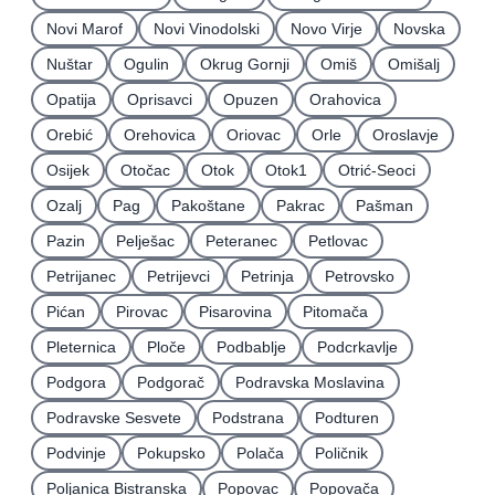
Novi Marof
Novi Vinodolski
Novo Virje
Novska
Nuštar
Ogulin
Okrug Gornji
Omiš
Omišalj
Opatija
Oprisavci
Opuzen
Orahovica
Orebić
Orehovica
Oriovac
Orle
Oroslavje
Osijek
Otočac
Otok
Otok1
Otrić-Seoci
Ozalj
Pag
Pakoštane
Pakrac
Pašman
Pazin
Pelješac
Peteranec
Petlovac
Petrijanec
Petrijevci
Petrinja
Petrovsko
Pićan
Pirovac
Pisarovina
Pitomača
Pleternica
Ploče
Podbablje
Podcrkavlje
Podgora
Podgorač
Podravska Moslavina
Podravske Sesvete
Podstrana
Podturen
Podvinje
Pokupsko
Polača
Poličnik
Poljanica Bistranska
Popovac
Popovača