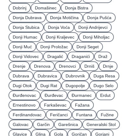
Dobrinj
Domašinec
Donja Bistra
Donja Dubrava
Donja Motičina
Donja Pušća
Donja Stubica
Donja Voća
Donji Andrijevci
Donji Humac
Donji Kraljevec
Donji Miholjac
Donji Muć
Donji Proložac
Donji Seget
Donji Vidovec
Dragalić
Draganići
Draž
Drenje
Drenova
Drenovci
Drniš
Drnje
Dubrava
Dubravica
Dubrovnik
Duga Resa
Dugi Otok
Dugi Rat
Dugopolje
Dugo Selo
Ðurđenovac
Ðurđevac
Ðurmanec
Erdut
Ernestinovo
Farkaševac
Fažana
Ferdinandovac
Feričanci
Funtana
Fužine
Galovac
Garčin
Garešnica
Generalski Stol
Glavice
Glina
Gola
Goričan
Gorjani