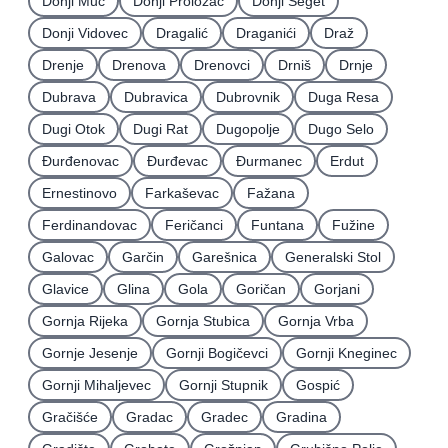
Donji Muć
Donji Proložac
Donji Seget
Donji Vidovec
Dragalić
Draganići
Draž
Drenje
Drenova
Drenovci
Drniš
Drnje
Dubrava
Dubravica
Dubrovnik
Duga Resa
Dugi Otok
Dugi Rat
Dugopolje
Dugo Selo
Ðurđenovac
Ðurđevac
Ðurmanec
Erdut
Ernestinovo
Farkaševac
Fažana
Ferdinandovac
Feričanci
Funtana
Fužine
Galovac
Garčin
Garešnica
Generalski Stol
Glavice
Glina
Gola
Goričan
Gorjani
Gornja Rijeka
Gornja Stubica
Gornja Vrba
Gornje Jesenje
Gornji Bogičevci
Gornji Kneginec
Gornji Mihaljevec
Gornji Stupnik
Gospić
Gračišće
Gradac
Gradec
Gradina