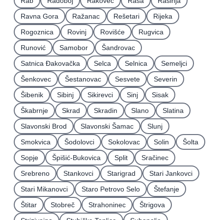
Rab
Radoboj
Rakovec
Raša
Rasinja
Ravna Gora
Ražanac
Rešetari
Rijeka
Rogoznica
Rovinj
Rovišće
Rugvica
Runović
Samobor
Šandrovac
Satnica Ðakovačka
Selca
Selnica
Semeljci
Šenkovec
Šestanovac
Sesvete
Severin
Šibenik
Sibinj
Sikirevci
Sinj
Sisak
Škabrnje
Skrad
Skradin
Slano
Slatina
Slavonski Brod
Slavonski Šamac
Slunj
Smokvica
Šodolovci
Sokolovac
Solin
Šolta
Sopje
Špišić-Bukovica
Split
Sračinec
Srebreno
Stankovci
Starigrad
Stari Jankovci
Stari Mikanovci
Staro Petrovo Selo
Štefanje
Štitar
Stobreč
Strahoninec
Štrigova