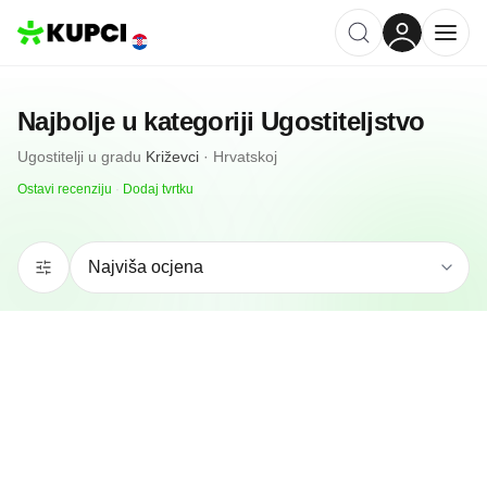
Najbolje u kategoriji
Ugostiteljstvo
Ugostitelji
u gradu
Križevci
·
Hrvatskoj
Ostavi recenziju
·
Dodaj tvrtku
N/A
(0 recenzija)
Restoran Tomislav/ Križevačka Pivovara
Križevci, HR