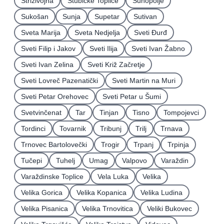
Strizivojna
Stubičke Toplice
Suhopolje
Sukošan
Sunja
Supetar
Sutivan
Sveta Marija
Sveta Nedjelja
Sveti Ðurđ
Sveti Filip i Jakov
Sveti Ilija
Sveti Ivan Žabno
Sveti Ivan Zelina
Sveti Križ Začretje
Sveti Lovreč Pazenatički
Sveti Martin na Muri
Sveti Petar Orehovec
Sveti Petar u Šumi
Svetvinčenat
Tar
Tinjan
Tisno
Tompojevci
Tordinci
Tovarnik
Tribunj
Trilj
Trnava
Trnovec Bartolovečki
Trogir
Trpanj
Trpinja
Tučepi
Tuhelj
Umag
Valpovo
Varaždin
Varaždinske Toplice
Vela Luka
Velika
Velika Gorica
Velika Kopanica
Velika Ludina
Velika Pisanica
Velika Trnovitica
Veliki Bukovec