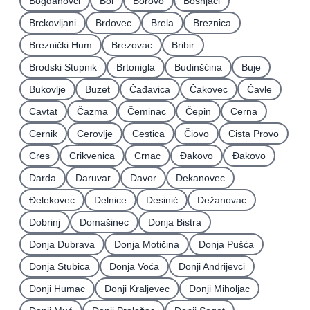
Bogdanovci
Bol
Borovo
Bošnjaci
Brckovljani
Brdovec
Brela
Breznica
Breznički Hum
Brezovac
Bribir
Brodski Stupnik
Brtonigla
Budinšćina
Buje
Bukovlje
Buzet
Čađavica
Čakovec
Čavle
Cavtat
Čazma
Čeminac
Čepin
Cerna
Cernik
Cerovlje
Cestica
Čiovo
Cista Provo
Cres
Crikvenica
Crnac
Đakovo
Ðakovo
Darda
Daruvar
Davor
Dekanovec
Ðelekovec
Delnice
Desinić
Dežanovac
Dobrinj
Domašinec
Donja Bistra
Donja Dubrava
Donja Motičina
Donja Pušća
Donja Stubica
Donja Voća
Donji Andrijevci
Donji Humac
Donji Kraljevec
Donji Miholjac