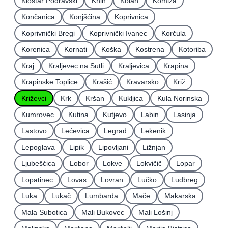
Kloštar Podravski
Knin
Kolan
Komiža
Končanica
Konjšćina
Koprivnica
Koprivnički Bregi
Koprivnički Ivanec
Korčula
Korenica
Kornati
Koška
Kostrena
Kotoriba
Kraj
Kraljevec na Sutli
Kraljevica
Krapina
Krapinske Toplice
Krašić
Kravarsko
Križ
Križevci
Krk
Kršan
Kukljica
Kula Norinska
Kumrovec
Kutina
Kutjevo
Labin
Lasinja
Lastovo
Lećevica
Legrad
Lekenik
Lepoglava
Lipik
Lipovljani
Ližnjan
Ljubešćica
Lobor
Lokve
Lokvičič
Lopar
Lopatinec
Lovas
Lovran
Lučko
Ludbreg
Luka
Lukač
Lumbarda
Mače
Makarska
Mala Subotica
Mali Bukovec
Mali Lošinj