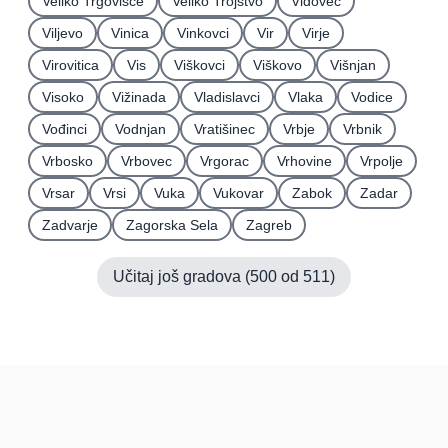
Veliko Trgovišće
Veliko Trojstvo
Vidovec
Viljevo
Vinica
Vinkovci
Vir
Virje
Virovitica
Vis
Viškovci
Viškovo
Višnjan
Visoko
Vižinada
Vladislavci
Vlaka
Vodice
Vođinci
Vodnjan
Vratišinec
Vrbje
Vrbnik
Vrbosko
Vrbovec
Vrgorac
Vrhovine
Vrpolje
Vrsar
Vrsi
Vuka
Vukovar
Zabok
Zadar
Zadvarje
Zagorska Sela
Zagreb
Učitaj još gradova (
500
od
511
)
Hrvatska