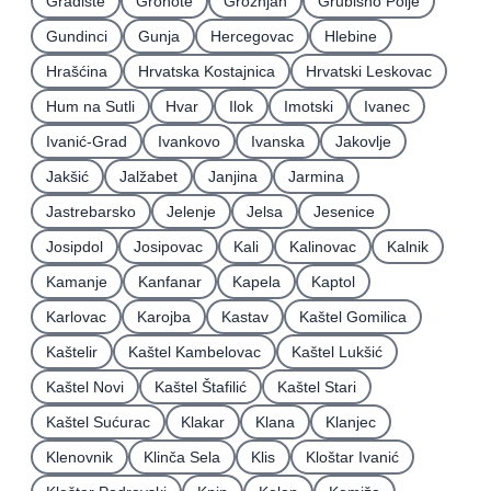
Gradište
Grohote
Grožnjan
Grubišno Polje
Gundinci
Gunja
Hercegovac
Hlebine
Hrašćina
Hrvatska Kostajnica
Hrvatski Leskovac
Hum na Sutli
Hvar
Ilok
Imotski
Ivanec
Ivanić-Grad
Ivankovo
Ivanska
Jakovlje
Jakšić
Jalžabet
Janjina
Jarmina
Jastrebarsko
Jelenje
Jelsa
Jesenice
Josipdol
Josipovac
Kali
Kalinovac
Kalnik
Kamanje
Kanfanar
Kapela
Kaptol
Karlovac
Karojba
Kastav
Kaštel Gomilica
Kaštelir
Kaštel Kambelovac
Kaštel Lukšić
Kaštel Novi
Kaštel Štafilić
Kaštel Stari
Kaštel Sućurac
Klakar
Klana
Klanjec
Klenovnik
Klinča Sela
Klis
Kloštar Ivanić