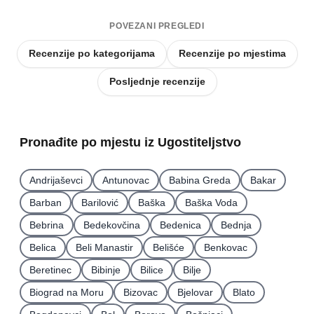
POVEZANI PREGLEDI
Recenzije po kategorijama
Recenzije po mjestima
Posljednje recenzije
Pronađite po mjestu iz Ugostiteljstvo
Andrijaševci
Antunovac
Babina Greda
Bakar
Barban
Barilović
Baška
Baška Voda
Bebrina
Bedekovčina
Bedenica
Bednja
Belica
Beli Manastir
Belišće
Benkovac
Beretinec
Bibinje
Bilice
Bilje
Biograd na Moru
Bizovac
Bjelovar
Blato