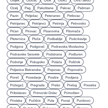
Osijek
Otočac
Otok
Otok1
Otrić-Seoci
Ozalj
Pag
Pakoštane
Pakrac
Pašman
Pazin
Pelješac
Peteranec
Petlovac
Petrijanec
Petrijevci
Petrinja
Petrovsko
Pićan
Pirovac
Pisarovina
Pitomača
Pleternica
Ploče
Podbablje
Podcrkavlje
Podgora
Podgorač
Podravska Moslavina
Podravske Sesvete
Podstrana
Podturen
Podvinje
Pokupsko
Polača
Poličnik
Poljanica Bistranska
Popovac
Popovača
Poreč
Posedarje
Postire
Povljana
Požega1
Pregrada
Preko
Prelog
Preseka
Pribislavec
Primorski Dolac
Primošten
Privlaka
Pučišće
Pula
Punat
Punitovci