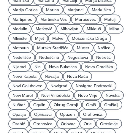
Malinska
Marčana
Marčelji
Marija Bistrica
Marija Gorica
Marina
Marjanci
Markušica
Martijanec
Martinska Ves
Maruševec
Matulji
Medulin
Metković
Mihovljan
Mikleuš
Milna
Mlinište
Mljet
Molve
Mošćenička Draga
Motovun
Mursko Središće
Murter
Našice
Nedelišće
Nedeščina
Negoslavci
Netretić
Nijemci
Nin
Nova Bukovica
Nova Gradiška
Nova Kapela
Novalja
Nova Rača
Novi Golubovec
Novigrad
Novigrad Podravski
Novi Marof
Novi Vinodolski
Novo Virje
Novska
Nuštar
Ogulin
Okrug Gornji
Omiš
Omišalj
Opatija
Oprisavci
Opuzen
Orahovica
Orebić
Orehovica
Oriovac
Orle
Oroslavje