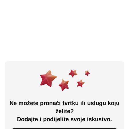
N/A
(0 recenzija)
Papar Catering
Križevci, HR
Učitali ste sve.
Ne možete pronaći tvrtku ili uslugu koju
želite?
Dodajte i podijelite svoje iskustvo.