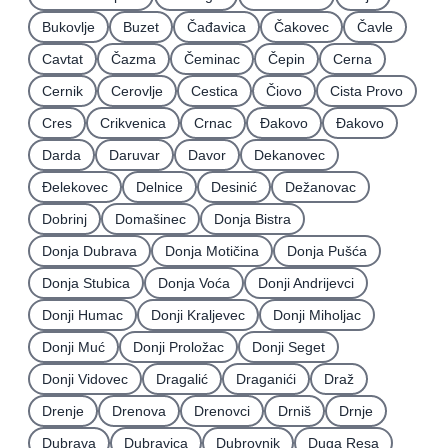
Bukovlje
Buzet
Čađavica
Čakovec
Čavle
Cavtat
Čazma
Čeminac
Čepin
Cerna
Cernik
Cerovlje
Cestica
Čiovo
Cista Provo
Cres
Crikvenica
Crnac
Đakovo
Ðakovo
Darda
Daruvar
Davor
Dekanovec
Ðelekovec
Delnice
Desinić
Dežanovac
Dobrinj
Domašinec
Donja Bistra
Donja Dubrava
Donja Motičina
Donja Pušća
Donja Stubica
Donja Voća
Donji Andrijevci
Donji Humac
Donji Kraljevec
Donji Miholjac
Donji Muć
Donji Proložac
Donji Seget
Donji Vidovec
Dragalić
Draganići
Draž
Drenje
Drenova
Drenovci
Drniš
Drnje
Dubrava
Dubravica
Dubrovnik
Duga Resa