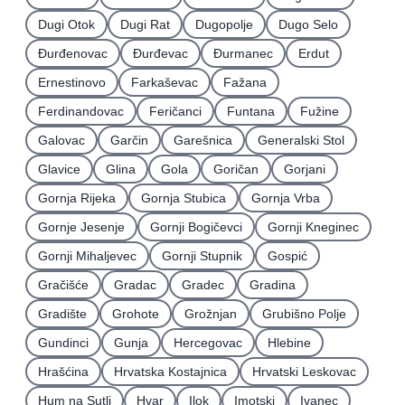
Dugi Otok
Dugi Rat
Dugopolje
Dugo Selo
Ðurđenovac
Ðurđevac
Ðurmanec
Erdut
Ernestinovo
Farkaševac
Fažana
Ferdinandovac
Feričanci
Funtana
Fužine
Galovac
Garčin
Garešnica
Generalski Stol
Glavice
Glina
Gola
Goričan
Gorjani
Gornja Rijeka
Gornja Stubica
Gornja Vrba
Gornje Jesenje
Gornji Bogičevci
Gornji Kneginec
Gornji Mihaljevec
Gornji Stupnik
Gospić
Gračišće
Gradac
Gradec
Gradina
Gradište
Grohote
Grožnjan
Grubišno Polje
Gundinci
Gunja
Hercegovac
Hlebine
Hrašćina
Hrvatska Kostajnica
Hrvatski Leskovac
Hum na Sutli
Hvar
Ilok
Imotski
Ivanec