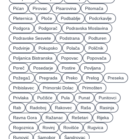
Pićan
Pirovac
Pisarovina
Pitomača
Pleternica
Ploče
Podbablje
Podcrkavlje
Podgora
Podgorač
Podravska Moslavina
Podravske Sesvete
Podstrana
Podturen
Podvinje
Pokupsko
Polača
Poličnik
Poljanica Bistranska
Popovac
Popovača
Poreč
Posedarje
Postire
Povljana
Požega1
Pregrada
Preko
Prelog
Preseka
Pribislavec
Primorski Dolac
Primošten
Privlaka
Pučišće
Pula
Punat
Punitovci
Rab
Radoboj
Rakovec
Raša
Rasinja
Ravna Gora
Ražanac
Rešetari
Rijeka
Rogoznica
Rovinj
Rovišće
Rugvica
Runović
Samobor
Šandrovac