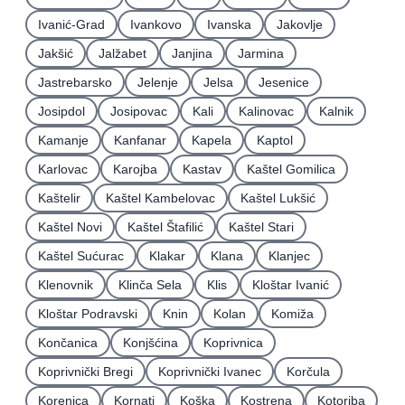
Ivanić-Grad
Ivankovo
Ivanska
Jakovlje
Jakšić
Jalžabet
Janjina
Jarmina
Jastrebarsko
Jelenje
Jelsa
Jesenice
Josipdol
Josipovac
Kali
Kalinovac
Kalnik
Kamanje
Kanfanar
Kapela
Kaptol
Karlovac
Karojba
Kastav
Kaštel Gomilica
Kaštelir
Kaštel Kambelovac
Kaštel Lukšić
Kaštel Novi
Kaštel Štafilić
Kaštel Stari
Kaštel Sućurac
Klakar
Klana
Klanjec
Klenovnik
Klinča Sela
Klis
Kloštar Ivanić
Kloštar Podravski
Knin
Kolan
Komiža
Končanica
Konjšćina
Koprivnica
Koprivnički Bregi
Koprivnički Ivanec
Korčula
Korenica
Kornati
Koška
Kostrena
Kotoriba