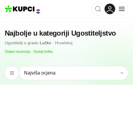
Najbolje u kategoriji
Ugostiteljstvo
Ugostitelji
u gradu
Lučko
·
Hrvatskoj
Ostavi recenziju
·
Dodaj tvrtku
N/A
(0 recenzija)
Catering Fratrić
Lučko, HR