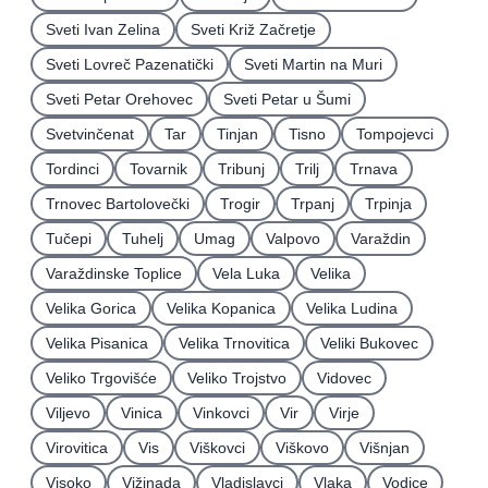
Sveti Ivan Zelina
Sveti Križ Začretje
Sveti Lovreč Pazenatički
Sveti Martin na Muri
Sveti Petar Orehovec
Sveti Petar u Šumi
Svetvinčenat
Tar
Tinjan
Tisno
Tompojevci
Tordinci
Tovarnik
Tribunj
Trilj
Trnava
Trnovec Bartolovečki
Trogir
Trpanj
Trpinja
Tučepi
Tuhelj
Umag
Valpovo
Varaždin
Varaždinske Toplice
Vela Luka
Velika
Velika Gorica
Velika Kopanica
Velika Ludina
Velika Pisanica
Velika Trnovitica
Veliki Bukovec
Veliko Trgovišće
Veliko Trojstvo
Vidovec
Viljevo
Vinica
Vinkovci
Vir
Virje
Virovitica
Vis
Viškovci
Viškovo
Višnjan
Visoko
Vižinada
Vladislavci
Vlaka
Vodice