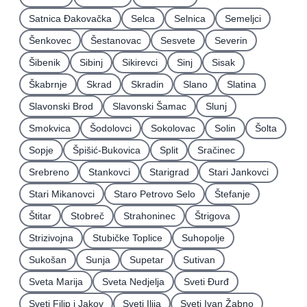
Satnica Ðakovačka
Selca
Selnica
Semeljci
Šenkovec
Šestanovac
Sesvete
Severin
Šibenik
Sibinj
Sikirevci
Sinj
Sisak
Škabrnje
Skrad
Skradin
Slano
Slatina
Slavonski Brod
Slavonski Šamac
Slunj
Smokvica
Šodolovci
Sokolovac
Solin
Šolta
Sopje
Špišić-Bukovica
Split
Sračinec
Srebreno
Stankovci
Starigrad
Stari Jankovci
Stari Mikanovci
Staro Petrovo Selo
Štefanje
Štitar
Stobreč
Strahoninec
Štrigova
Strizivojna
Stubičke Toplice
Suhopolje
Sukošan
Sunja
Supetar
Sutivan
Sveta Marija
Sveta Nedjelja
Sveti Ðurđ
Sveti Filip i Jakov
Sveti Ilija
Sveti Ivan Žabno