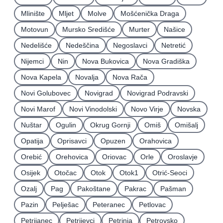
Mlinište
Mljet
Molve
Mošćenička Draga
Motovun
Mursko Središće
Murter
Našice
Nedelišće
Nedeščina
Negoslavci
Netretić
Nijemci
Nin
Nova Bukovica
Nova Gradiška
Nova Kapela
Novalja
Nova Rača
Novi Golubovec
Novigrad
Novigrad Podravski
Novi Marof
Novi Vinodolski
Novo Virje
Novska
Nuštar
Ogulin
Okrug Gornji
Omiš
Omišalj
Opatija
Oprisavci
Opuzen
Orahovica
Orebić
Orehovica
Oriovac
Orle
Oroslavje
Osijek
Otočac
Otok
Otok1
Otrić-Seoci
Ozalj
Pag
Pakoštane
Pakrac
Pašman
Pazin
Pelješac
Peteranec
Petlovac
Petrijanec
Petrijevci
Petrinja
Petrovsko