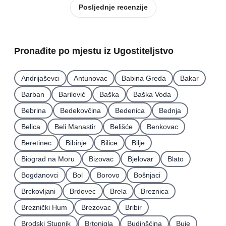
Posljednje recenzije
Pronađite po mjestu iz Ugostiteljstvo
Andrijaševci
Antunovac
Babina Greda
Bakar
Barban
Barilović
Baška
Baška Voda
Bebrina
Bedekovčina
Bedenica
Bednja
Belica
Beli Manastir
Belišće
Benkovac
Beretinec
Bibinje
Bilice
Bilje
Biograd na Moru
Bizovac
Bjelovar
Blato
Bogdanovci
Bol
Borovo
Bošnjaci
Brckovljani
Brdovec
Brela
Breznica
Breznički Hum
Brezovac
Bribir
Brodski Stupnik
Brtonigla
Budinšćina
Buje