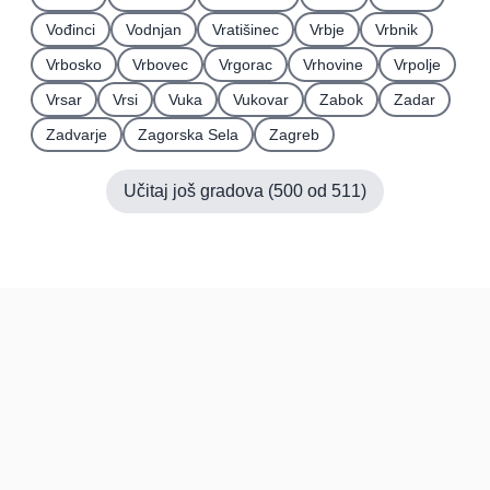
Vođinci
Vodnjan
Vratišinec
Vrbje
Vrbnik
Vrbosko
Vrbovec
Vrgorac
Vrhovine
Vrpolje
Vrsar
Vrsi
Vuka
Vukovar
Zabok
Zadar
Zadvarje
Zagorska Sela
Zagreb
Učitaj još gradova (
500
od
511
)
Hrvatska
Pravi kupci, prave recenzije.
Recenzije
Platforma
Recenzije po mjestima
O nama