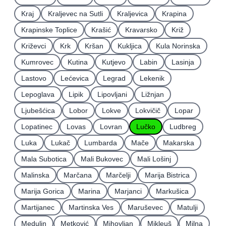
Kraj
Kraljevec na Sutli
Kraljevica
Krapina
Krapinske Toplice
Krašić
Kravarsko
Križ
Križevci
Krk
Kršan
Kukljica
Kula Norinska
Kumrovec
Kutina
Kutjevo
Labin
Lasinja
Lastovo
Lećevica
Legrad
Lekenik
Lepoglava
Lipik
Lipovljani
Ližnjan
Ljubešćica
Lobor
Lokve
Lokvičič
Lopar
Lopatinec
Lovas
Lovran
Lučko
Ludbreg
Luka
Lukač
Lumbarda
Mače
Makarska
Mala Subotica
Mali Bukovec
Mali Lošinj
Malinska
Marčana
Marčelji
Marija Bistrica
Marija Gorica
Marina
Marjanci
Markušica
Martijanec
Martinska Ves
Maruševec
Matulji
Medulin
Metković
Mihovljan
Mikleuš
Milna