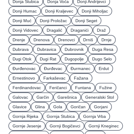
Donja Stubica
Donja Voća
Donji Andrijevci
Donji Humac
Donji Kraljevec
Donji Miholjac
Donji Muć
Donji Proložac
Donji Seget
Donji Vidovec
Dragalić
Draganići
Draž
Drenje
Drenova
Drenovci
Drniš
Drnje
Dubrava
Dubravica
Dubrovnik
Duga Resa
Dugi Otok
Dugi Rat
Dugopolje
Dugo Selo
Ðurđenovac
Ðurđevac
Ðurmanec
Erdut
Ernestinovo
Farkaševac
Fažana
Ferdinandovac
Feričanci
Funtana
Fužine
Galovac
Garčin
Garešnica
Generalski Stol
Glavice
Glina
Gola
Goričan
Gorjani
Gornja Rijeka
Gornja Stubica
Gornja Vrba
Gornje Jesenje
Gornji Bogičevci
Gornji Kneginec