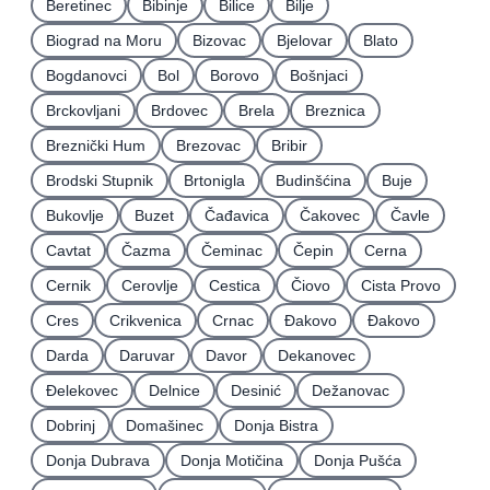
Beretinec
Bibinje
Bilice
Bilje
Biograd na Moru
Bizovac
Bjelovar
Blato
Bogdanovci
Bol
Borovo
Bošnjaci
Brckovljani
Brdovec
Brela
Breznica
Breznički Hum
Brezovac
Bribir
Brodski Stupnik
Brtonigla
Budinšćina
Buje
Bukovlje
Buzet
Čađavica
Čakovec
Čavle
Cavtat
Čazma
Čeminac
Čepin
Cerna
Cernik
Cerovlje
Cestica
Čiovo
Cista Provo
Cres
Crikvenica
Crnac
Đakovo
Ðakovo
Darda
Daruvar
Davor
Dekanovec
Ðelekovec
Delnice
Desinić
Dežanovac
Dobrinj
Domašinec
Donja Bistra
Donja Dubrava
Donja Motičina
Donja Pušća