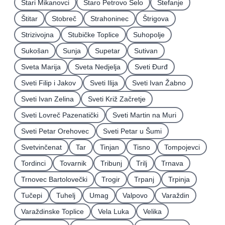
Stari Mikanovci
Staro Petrovo Selo
Štefanje
Štitar
Stobreč
Strahoninec
Štrigova
Strizivojna
Stubičke Toplice
Suhopolje
Sukošan
Sunja
Supetar
Sutivan
Sveta Marija
Sveta Nedjelja
Sveti Ðurđ
Sveti Filip i Jakov
Sveti Ilija
Sveti Ivan Žabno
Sveti Ivan Zelina
Sveti Križ Začretje
Sveti Lovreč Pazenatički
Sveti Martin na Muri
Sveti Petar Orehovec
Sveti Petar u Šumi
Svetvinčenat
Tar
Tinjan
Tisno
Tompojevci
Tordinci
Tovarnik
Tribunj
Trilj
Trnava
Trnovec Bartolovečki
Trogir
Trpanj
Trpinja
Tučepi
Tuhelj
Umag
Valpovo
Varaždin
Varaždinske Toplice
Vela Luka
Velika