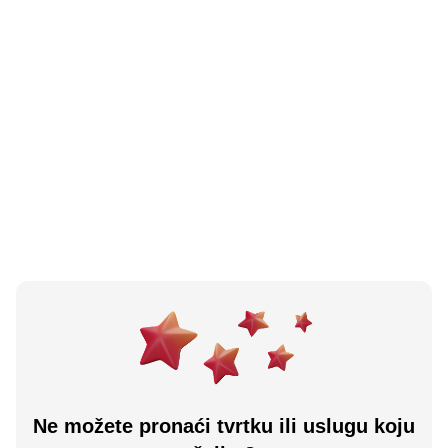
N/A
(0 recenzija)
AGROTURIZAM KLET "GORICA"
Krapina, HR
Učitaj više
Ne možete pronaći tvrtku ili uslugu koju