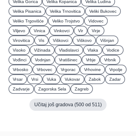
Velika Gorica
Velika Kopanica
Velika Ludina
Velika Pisanica
Velika Trnovitica
Veliki Bukovec
Veliko Trgovišće
Veliko Trojstvo
Vidovec
Viljevo
Vinica
Vinkovci
Vir
Virje
Virovitica
Vis
Viškovci
Viškovo
Višnjan
Visoko
Vižinada
Vladislavci
Vlaka
Vodice
Vođinci
Vodnjan
Vratišinec
Vrbje
Vrbnik
Vrbosko
Vrbovec
Vrgorac
Vrhovine
Vrpolje
Vrsar
Vrsi
Vuka
Vukovar
Zabok
Zadar
Zadvarje
Zagorska Sela
Zagreb
Učitaj još gradova (
500
od
511
)