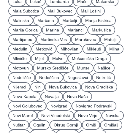
Luka
Lukač
Lumbarda
Mače
Makarska
Mala Subotica
Mali Bukovec
Mali Lošinj
Malinska
Marčana
Marčelji
Marija Bistrica
Marija Gorica
Marina
Marjanci
Markušica
Martijanec
Martinska Ves
Maruševec
Matulji
Medulin
Metković
Mihovljan
Mikleuš
Milna
Mlinište
Mljet
Molve
Mošćenička Draga
Motovun
Mursko Središće
Murter
Našice
Nedelišće
Nedeščina
Negoslavci
Netretić
Nijemci
Nin
Nova Bukovica
Nova Gradiška
Nova Kapela
Novalja
Nova Rača
Novi Golubovec
Novigrad
Novigrad Podravski
Novi Marof
Novi Vinodolski
Novo Virje
Novska
Nuštar
Ogulin
Okrug Gornji
Omiš
Omišalj