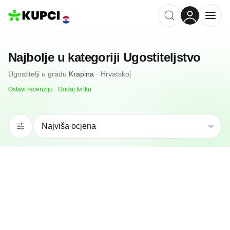
Najbolje u kategoriji
Ugostiteljstvo
Ugostitelji
u gradu
Krapina
·
Hrvatskoj
Ostavi recenziju
·
Dodaj tvrtku
N/A
(0 recenzija)
Kramberger PUB & Restoran
Krapina, HR