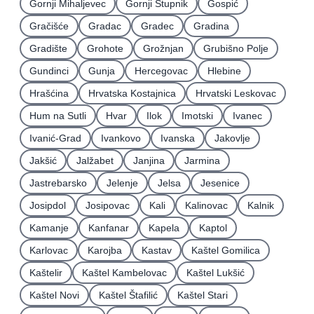
Gornji Mihaljevec
Gornji Stupnik
Gospić
Gračišće
Gradac
Gradec
Gradina
Gradište
Grohote
Grožnjan
Grubišno Polje
Gundinci
Gunja
Hercegovac
Hlebine
Hrašćina
Hrvatska Kostajnica
Hrvatski Leskovac
Hum na Sutli
Hvar
Ilok
Imotski
Ivanec
Ivanić-Grad
Ivankovo
Ivanska
Jakovlje
Jakšić
Jalžabet
Janjina
Jarmina
Jastrebarsko
Jelenje
Jelsa
Jesenice
Josipdol
Josipovac
Kali
Kalinovac
Kalnik
Kamanje
Kanfanar
Kapela
Kaptol
Karlovac
Karojba
Kastav
Kaštel Gomilica
Kaštelir
Kaštel Kambelovac
Kaštel Lukšić
Kaštel Novi
Kaštel Štafilić
Kaštel Stari