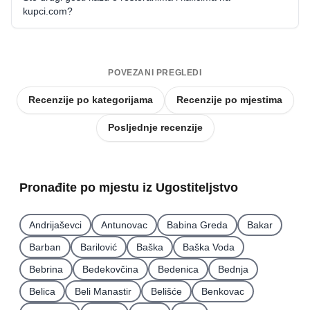
kupci.com?
POVEZANI PREGLEDI
Recenzije po kategorijama
Recenzije po mjestima
Posljednje recenzije
Pronađite po mjestu iz Ugostiteljstvo
Andrijaševci
Antunovac
Babina Greda
Bakar
Barban
Barilović
Baška
Baška Voda
Bebrina
Bedekovčina
Bedenica
Bednja
Belica
Beli Manastir
Belišće
Benkovac