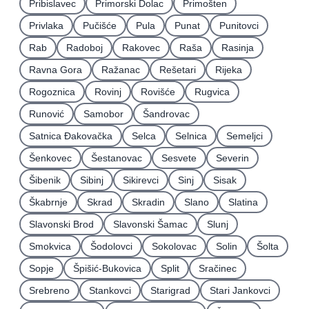
Pribislavec
Primorski Dolac
Primošten
Privlaka
Pučišće
Pula
Punat
Punitovci
Rab
Radoboj
Rakovec
Raša
Rasinja
Ravna Gora
Ražanac
Rešetari
Rijeka
Rogoznica
Rovinj
Rovišće
Rugvica
Runović
Samobor
Šandrovac
Satnica Ðakovačka
Selca
Selnica
Semeljci
Šenkovec
Šestanovac
Sesvete
Severin
Šibenik
Sibinj
Sikirevci
Sinj
Sisak
Škabrnje
Skrad
Skradin
Slano
Slatina
Slavonski Brod
Slavonski Šamac
Slunj
Smokvica
Šodolovci
Sokolovac
Solin
Šolta
Sopje
Špišić-Bukovica
Split
Sračinec
Srebreno
Stankovci
Starigrad
Stari Jankovci