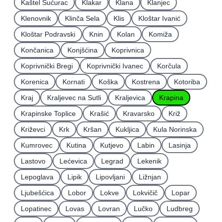
Kaštel Sućurac
Klakar
Klana
Klanjec
Klenovnik
Klinča Sela
Klis
Kloštar Ivanić
Kloštar Podravski
Knin
Kolan
Komiža
Končanica
Konjšćina
Koprivnica
Koprivnički Bregi
Koprivnički Ivanec
Korčula
Korenica
Kornati
Koška
Kostrena
Kotoriba
Kraj
Kraljevec na Sutli
Kraljevica
Krapina
Krapinske Toplice
Krašić
Kravarsko
Križ
Križevci
Krk
Kršan
Kukljica
Kula Norinska
Kumrovec
Kutina
Kutjevo
Labin
Lasinja
Lastovo
Lećevica
Legrad
Lekenik
Lepoglava
Lipik
Lipovljani
Ližnjan
Ljubešćica
Lobor
Lokve
Lokvičič
Lopar
Lopatinec
Lovas
Lovran
Lučko
Ludbreg