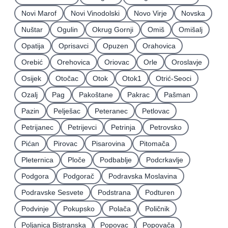
Novi Marof
Novi Vinodolski
Novo Virje
Novska
Nuštar
Ogulin
Okrug Gornji
Omiš
Omišalj
Opatija
Oprisavci
Opuzen
Orahovica
Orebić
Orehovica
Oriovac
Orle
Oroslavje
Osijek
Otočac
Otok
Otok1
Otrić-Seoci
Ozalj
Pag
Pakoštane
Pakrac
Pašman
Pazin
Pelješac
Peteranec
Petlovac
Petrijanec
Petrijevci
Petrinja
Petrovsko
Pićan
Pirovac
Pisarovina
Pitomača
Pleternica
Ploče
Podbablje
Podcrkavlje
Podgora
Podgorač
Podravska Moslavina
Podravske Sesvete
Podstrana
Podturen
Podvinje
Pokupsko
Polača
Poličnik
Poljanica Bistranska
Popovac
Popovača