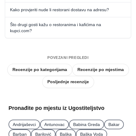
Kako provjeriti nude li restorani dostavu na adresu?
Što drugi gosti kažu o restoranima i kafićima na
kupci.com?
POVEZANI PREGLEDI
Recenzije po kategorijama
Recenzije po mjestima
Posljednje recenzije
Pronađite po mjestu iz Ugostiteljstvo
Andrijaševci
Antunovac
Babina Greda
Bakar
Barban
Barilović
Baška
Baška Voda