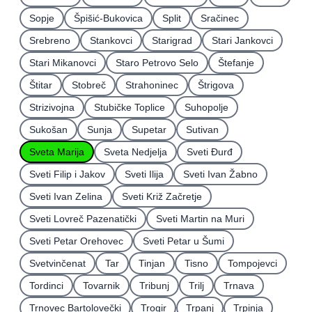
Sopje
Špišić-Bukovica
Split
Sračinec
Srebreno
Stankovci
Starigrad
Stari Jankovci
Stari Mikanovci
Staro Petrovo Selo
Štefanje
Štitar
Stobreč
Strahoninec
Štrigova
Strizivojna
Stubičke Toplice
Suhopolje
Sukošan
Sunja
Supetar
Sutivan
Sveta Marija
Sveta Nedjelja
Sveti Ðurđ
Sveti Filip i Jakov
Sveti Ilija
Sveti Ivan Žabno
Sveti Ivan Zelina
Sveti Križ Začretje
Sveti Lovreč Pazenatički
Sveti Martin na Muri
Sveti Petar Orehovec
Sveti Petar u Šumi
Svetvinčenat
Tar
Tinjan
Tisno
Tompojevci
Tordinci
Tovarnik
Tribunj
Trilj
Trnava
Trnovec Bartolovečki
Trogir
Trpanj
Trpinja