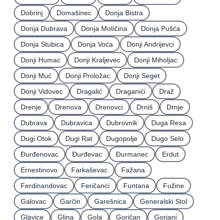
Dobrinj
Domašinec
Donja Bistra
Donja Dubrava
Donja Motičina
Donja Pušća
Donja Stubica
Donja Voća
Donji Andrijevci
Donji Humac
Donji Kraljevec
Donji Miholjac
Donji Muć
Donji Proložac
Donji Seget
Donji Vidovec
Dragalić
Draganići
Draž
Drenje
Drenova
Drenovci
Drniš
Drnje
Dubrava
Dubravica
Dubrovnik
Duga Resa
Dugi Otok
Dugi Rat
Dugopolje
Dugo Selo
Ðurđenovac
Ðurđevac
Ðurmanec
Erdut
Ernestinovo
Farkaševac
Fažana
Ferdinandovac
Feričanci
Funtana
Fužine
Galovac
Garčin
Garešnica
Generalski Stol
Glavice
Glina
Gola
Goričan
Gorjani