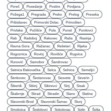
Poreč
Posedarje
Postire
Povljana
Požega1
Pregrada
Preko
Prelog
Preseka
Pribislavec
Primorski Dolac
Primošten
Privlaka
Pučišće
Pula
Punat
Punitovci
Rab
Radoboj
Rakovec
Raša
Rasinja
Ravna Gora
Ražanac
Rešetari
Rijeka
Rogoznica
Rovinj
Rovišće
Rugvica
Runović
Samobor
Šandrovac
Satnica Ðakovačka
Selca
Selnica
Semeljci
Šenkovec
Šestanovac
Sesvete
Severin
Šibenik
Sibinj
Sikirevci
Sinj
Sisak
Škabrnje
Skrad
Skradin
Slano
Slatina
Slavonski Brod
Slavonski Šamac
Slunj
Smokvica
Šodolovci
Sokolovac
Solin
Šolta