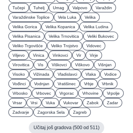
Tučepi
Tuhelj
Umag
Valpovo
Varaždin
Varaždinske Toplice
Vela Luka
Velika
Velika Gorica
Velika Kopanica
Velika Ludina
Velika Pisanica
Velika Trnovitica
Veliki Bukovec
Veliko Trgovišće
Veliko Trojstvo
Vidovec
Viljevo
Vinica
Vinkovci
Vir
Virje
Virovitica
Vis
Viškovci
Viškovo
Višnjan
Visoko
Vižinada
Vladislavci
Vlaka
Vodice
Vođinci
Vodnjan
Vratišinec
Vrbje
Vrbnik
Vrbosko
Vrbovec
Vrgorac
Vrhovine
Vrpolje
Vrsar
Vrsi
Vuka
Vukovar
Zabok
Zadar
Zadvarje
Zagorska Sela
Zagreb
Učitaj još gradova (
500
od
511
)