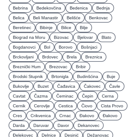
Bebrina
Bedekovčina
Bedenica
Bednja
Belica
Beli Manastir
Belišće
Benkovac
Beretinec
Bibinje
Bilice
Bilje
Biograd na Moru
Bizovac
Bjelovar
Blato
Bogdanovci
Bol
Borovo
Bošnjaci
Brckovljani
Brdovec
Brela
Breznica
Breznički Hum
Brezovac
Bribir
Brodski Stupnik
Brtonigla
Budinšćina
Buje
Bukovlje
Buzet
Čađavica
Čakovec
Čavle
Cavtat
Čazma
Čeminac
Čepin
Cerna
Cernik
Cerovlje
Cestica
Čiovo
Cista Provo
Cres
Crikvenica
Crnac
Đakovo
Ðakovo
Darda
Daruvar
Davor
Dekanovec
Ðelekovec
Delnice
Desinić
Dežanovac