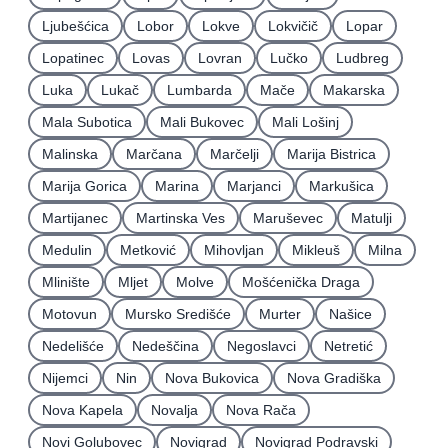
Ljubešćica
Lobor
Lokve
Lokvičič
Lopar
Lopatinec
Lovas
Lovran
Lučko
Ludbreg
Luka
Lukač
Lumbarda
Mače
Makarska
Mala Subotica
Mali Bukovec
Mali Lošinj
Malinska
Marčana
Marčelji
Marija Bistrica
Marija Gorica
Marina
Marjanci
Markušica
Martijanec
Martinska Ves
Maruševec
Matulji
Medulin
Metković
Mihovljan
Mikleuš
Milna
Mlinište
Mljet
Molve
Mošćenička Draga
Motovun
Mursko Središće
Murter
Našice
Nedelišće
Nedeščina
Negoslavci
Netretić
Nijemci
Nin
Nova Bukovica
Nova Gradiška
Nova Kapela
Novalja
Nova Rača
Novi Golubovec
Novigrad
Novigrad Podravski