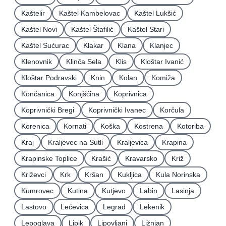
Kaštelir
Kaštel Kambelovac
Kaštel Lukšić
Kaštel Novi
Kaštel Štafilić
Kaštel Stari
Kaštel Sućurac
Klakar
Klana
Klanjec
Klenovnik
Klinča Sela
Klis
Kloštar Ivanić
Kloštar Podravski
Knin
Kolan
Komiža
Končanica
Konjšćina
Koprivnica
Koprivnički Bregi
Koprivnički Ivanec
Korčula
Korenica
Kornati
Koška
Kostrena
Kotoriba
Kraj
Kraljevec na Sutli
Kraljevica
Krapina
Krapinske Toplice
Krašić
Kravarsko
Križ
Križevci
Krk
Kršan
Kukljica
Kula Norinska
Kumrovec
Kutina
Kutjevo
Labin
Lasinja
Lastovo
Lećevica
Legrad
Lekenik
Lepoglava
Lipik
Lipovljani
Ližnjan