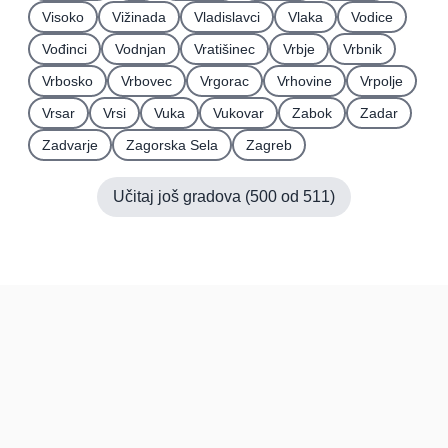
Visoko
Vižinada
Vladislavci
Vlaka
Vodice
Vođinci
Vodnjan
Vratišinec
Vrbje
Vrbnik
Vrbosko
Vrbovec
Vrgorac
Vrhovine
Vrpolje
Vrsar
Vrsi
Vuka
Vukovar
Zabok
Zadar
Zadvarje
Zagorska Sela
Zagreb
Učitaj još gradova (
500
od
511
)
Hrvatska
Pravi kupci, prave recenzije.
Recenzije
Platforma