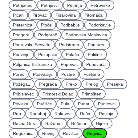
Petrijanec
Petrijevci
Petrinja
Petrovsko
Pićan
Pirovac
Pisarovina
Pitomača
Pleternica
Ploče
Podbablje
Podcrkavlje
Podgora
Podgorač
Podravska Moslavina
Podravske Sesvete
Podstrana
Podturen
Podvinje
Pokupsko
Polača
Poličnik
Poljanica Bistranska
Popovac
Popovača
Poreč
Posedarje
Postire
Povljana
Požega1
Pregrada
Preko
Prelog
Preseka
Pribislavec
Primorski Dolac
Primošten
Privlaka
Pučišće
Pula
Punat
Punitovci
Rab
Radoboj
Rakovec
Raša
Rasinja
Ravna Gora
Ražanac
Rešetari
Rijeka
Rogoznica
Rovinj
Rovišće
Rugvica