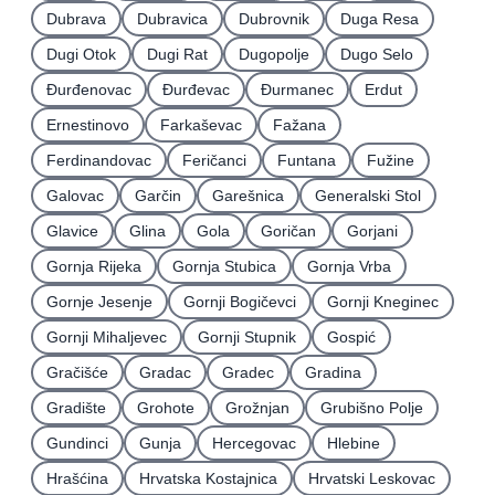
Dubrava
Dubravica
Dubrovnik
Duga Resa
Dugi Otok
Dugi Rat
Dugopolje
Dugo Selo
Ðurđenovac
Ðurđevac
Ðurmanec
Erdut
Ernestinovo
Farkaševac
Fažana
Ferdinandovac
Feričanci
Funtana
Fužine
Galovac
Garčin
Garešnica
Generalski Stol
Glavice
Glina
Gola
Goričan
Gorjani
Gornja Rijeka
Gornja Stubica
Gornja Vrba
Gornje Jesenje
Gornji Bogičevci
Gornji Kneginec
Gornji Mihaljevec
Gornji Stupnik
Gospić
Gračišće
Gradac
Gradec
Gradina
Gradište
Grohote
Grožnjan
Grubišno Polje
Gundinci
Gunja
Hercegovac
Hlebine
Hrašćina
Hrvatska Kostajnica
Hrvatski Leskovac