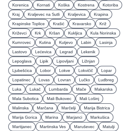
Korenica
Kornati
Koška
Kostrena
Kotoriba
Kraj
Kraljevec na Sutli
Kraljevica
Krapina
Krapinske Toplice
Krašić
Kravarsko
Križ
Križevci
Krk
Kršan
Kukljica
Kula Norinska
Kumrovec
Kutina
Kutjevo
Labin
Lasinja
Lastovo
Lećevica
Legrad
Lekenik
Lepoglava
Lipik
Lipovljani
Ližnjan
Ljubešćica
Lobor
Lokve
Lokvičič
Lopar
Lopatinec
Lovas
Lovran
Lučko
Ludbreg
Luka
Lukač
Lumbarda
Mače
Makarska
Mala Subotica
Mali Bukovec
Mali Lošinj
Malinska
Marčana
Marčelji
Marija Bistrica
Marija Gorica
Marina
Marjanci
Markušica
Martijanec
Martinska Ves
Maruševec
Matulji