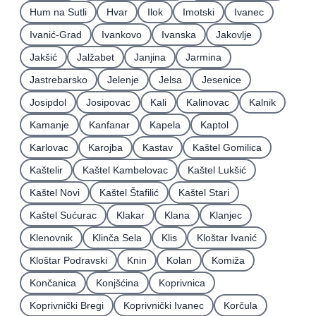
Hum na Sutli
Hvar
Ilok
Imotski
Ivanec
Ivanić-Grad
Ivankovo
Ivanska
Jakovlje
Jakšić
Jalžabet
Janjina
Jarmina
Jastrebarsko
Jelenje
Jelsa
Jesenice
Josipdol
Josipovac
Kali
Kalinovac
Kalnik
Kamanje
Kanfanar
Kapela
Kaptol
Karlovac
Karojba
Kastav
Kaštel Gomilica
Kaštelir
Kaštel Kambelovac
Kaštel Lukšić
Kaštel Novi
Kaštel Štafilić
Kaštel Stari
Kaštel Sućurac
Klakar
Klana
Klanjec
Klenovnik
Klinča Sela
Klis
Kloštar Ivanić
Kloštar Podravski
Knin
Kolan
Komiža
Končanica
Konjšćina
Koprivnica
Koprivnički Bregi
Koprivnički Ivanec
Korčula