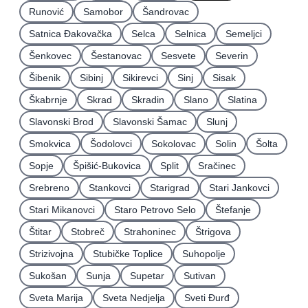
Runović
Samobor
Šandrovac
Satnica Ðakovačka
Selca
Selnica
Semeljci
Šenkovec
Šestanovac
Sesvete
Severin
Šibenik
Sibinj
Sikirevci
Sinj
Sisak
Škabrnje
Skrad
Skradin
Slano
Slatina
Slavonski Brod
Slavonski Šamac
Slunj
Smokvica
Šodolovci
Sokolovac
Solin
Šolta
Sopje
Špišić-Bukovica
Split
Sračinec
Srebreno
Stankovci
Starigrad
Stari Jankovci
Stari Mikanovci
Staro Petrovo Selo
Štefanje
Štitar
Stobreč
Strahoninec
Štrigova
Strizivojna
Stubičke Toplice
Suhopolje
Sukošan
Sunja
Supetar
Sutivan
Sveta Marija
Sveta Nedjelja
Sveti Ðurđ