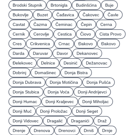
Brodski Stupnik
Brtonigla
Budinšćina
Buje
Bukovlje
Buzet
Čađavica
Čakovec
Čavle
Cavtat
Čazma
Čeminac
Čepin
Cerna
Cernik
Cerovlje
Cestica
Čiovo
Cista Provo
Cres
Crikvenica
Crnac
Đakovo
Ðakovo
Darda
Daruvar
Davor
Dekanovec
Ðelekovec
Delnice
Desinić
Dežanovac
Dobrinj
Domašinec
Donja Bistra
Donja Dubrava
Donja Motičina
Donja Pušća
Donja Stubica
Donja Voća
Donji Andrijevci
Donji Humac
Donji Kraljevec
Donji Miholjac
Donji Muć
Donji Proložac
Donji Seget
Donji Vidovec
Dragalić
Draganići
Draž
Drenje
Drenova
Drenovci
Drniš
Drnje