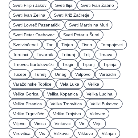
Sveti Filip i Jakov
Sveti Ilija
Sveti Ivan Žabno
Sveti Ivan Zelina
Sveti Križ Začretje
Sveti Lovreč Pazenatički
Sveti Martin na Muri
Sveti Petar Orehovec
Sveti Petar u Šumi
Svetvinčenat
Tar
Tinjan
Tisno
Tompojevci
Tordinci
Tovarnik
Tribunj
Trilj
Trnava
Trnovec Bartolovečki
Trogir
Trpanj
Trpinja
Tučepi
Tuhelj
Umag
Valpovo
Varaždin
Varaždinske Toplice
Vela Luka
Velika
Velika Gorica
Velika Kopanica
Velika Ludina
Velika Pisanica
Velika Trnovitica
Veliki Bukovec
Veliko Trgovišće
Veliko Trojstvo
Vidovec
Viljevo
Vinica
Vinkovci
Vir
Virje
Virovitica
Vis
Viškovci
Viškovo
Višnjan