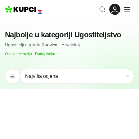
Najbolje u kategoriji
Ugostiteljstvo
Ugostitelji
u gradu
Rugvica
·
Hrvatskoj
Ostavi recenziju
·
Dodaj tvrtku
N/A
(0 recenzija)
Kfc Joy Rugvica Drive Thru
Rugvica, HR