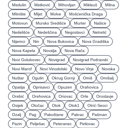
Medulin
Metković
Mihovljan
Mikleuš
Milna
Mlinište
Mljet
Molve
Mošćenička Draga
Motovun
Mursko Središće
Murter
Našice
Nedelišće
Nedeščina
Negoslavci
Netretić
Nijemci
Nin
Nova Bukovica
Nova Gradiška
Nova Kapela
Novalja
Nova Rača
Novi Golubovec
Novigrad
Novigrad Podravski
Novi Marof
Novi Vinodolski
Novo Virje
Novska
Nuštar
Ogulin
Okrug Gornji
Omiš
Omišalj
Opatija
Oprisavci
Opuzen
Orahovica
Orebić
Orehovica
Oriovac
Orle
Oroslavje
Osijek
Otočac
Otok
Otok1
Otrić-Seoci
Ozalj
Pag
Pakoštane
Pakrac
Pašman
Pazin
Pelješac
Peteranec
Petlovac