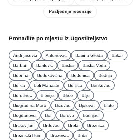
Posljednje recenzije
Pronađite po mjestu iz Ugostiteljstvo
Andrijaševci
Antunovac
Babina Greda
Bakar
Barban
Barilović
Baška
Baška Voda
Bebrina
Bedekovčina
Bedenica
Bednja
Belica
Beli Manastir
Belišće
Benkovac
Beretinec
Bibinje
Bilice
Bilje
Biograd na Moru
Bizovac
Bjelovar
Blato
Bogdanovci
Bol
Borovo
Bošnjaci
Brckovljani
Brdovec
Brela
Breznica
Breznički Hum
Brezovac
Bribir