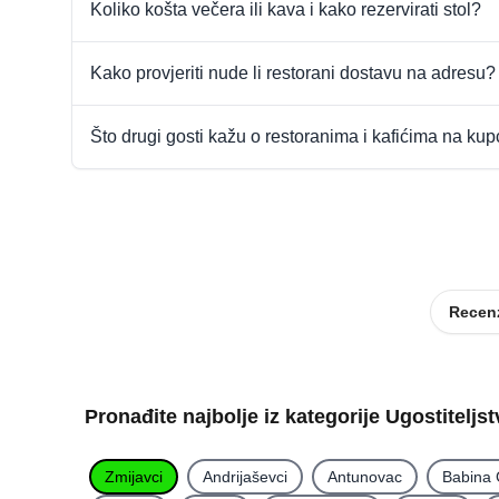
Koliko košta večera ili kava i kako rezervirati stol?
Kako provjeriti nude li restorani dostavu na adresu?
Što drugi gosti kažu o restoranima i kafićima na ku
Recenz
Pronađite najbolje iz kategorije Ugostiteljs
Zmijavci
Andrijaševci
Antunovac
Babina