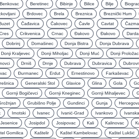
Benkovac
Beretinec
Bibinje
Bilice
Bilje
Biogra
ckovljani
Brdovec
Brela
Breznica
Breznički Hum
Buzet
Čađavica
Čakovec
Čavle
Cavtat
Čazma
Cres
Crikvenica
Crnac
Đakovo
Ðakovo
Darda
Dobrinj
Domašinec
Donja Bistra
Donja Dubrava
Donji Kraljevec
Donji Miholjac
Donji Muć
Donji Proložac
novci
Drniš
Drnje
Dubrava
Dubravica
Dubrovn
vac
Ðurmanec
Erdut
Ernestinovo
Farkaševac
rešnica
Generalski Stol
Glavice
Glina
Gola
Go
Gornji Bogičevci
Gornji Kneginec
Gornji Mihaljevec
G
Grožnjan
Grubišno Polje
Gundinci
Gunja
Hercegov
k
Imotski
Ivanec
Ivanić-Grad
Ivankovo
Ivansk
Jesenice
Josipdol
Josipovac
Kali
Kalinovac
K
tel Gomilica
Kaštelir
Kaštel Kambelovac
Kaštel Lukšić