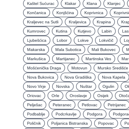
Kaštel Sućurac
Klakar
Klana
Klanjec
Končanica
Konjšćina
Koprivnica
Koprivni
Kraljevec na Sutli
Kraljevica
Krapina
Krap
Kumrovec
Kutina
Kutjevo
Labin
Las
Ljubešćica
Lobor
Lokve
Lokvičič
Lo
Makarska
Mala Subotica
Mali Bukovec
M
Markušica
Martijanec
Martinska Ves
Mar
Mošćenička Draga
Motovun
Mursko Središće
Nova Bukovica
Nova Gradiška
Nova Kapela
Novo Virje
Novska
Nuštar
Ogulin
Ok
Oriovac
Orle
Oroslavje
Osijek
Otoč
Pelješac
Peteranec
Petlovac
Petrijanec
Podbablje
Podcrkavlje
Podgora
Podgora
Poličnik
Poljanica Bistranska
Popovac
Po