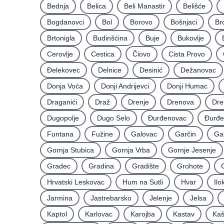
Bednja
Belica
Beli Manastir
Belišće
Bogdanovci
Bol
Borovo
Bošnjaci
Br
Brtonigla
Budinšćina
Buje
Bukovlje
Cerovlje
Cestica
Čiovo
Cista Provo
Ðelekovec
Delnice
Desinić
Dežanovac
Donja Voća
Donji Andrijevci
Donji Humac
Draganići
Draž
Drenje
Drenova
Dre
Dugopolje
Dugo Selo
Ðurđenovac
Ðurđe
Funtana
Fužine
Galovac
Garčin
Ga
Gornja Stubica
Gornja Vrba
Gornje Jesenje
Gradec
Gradina
Gradište
Grohote
Hrvatski Leskovac
Hum na Sutli
Hvar
Ilo
Jarmina
Jastrebarsko
Jelenje
Jelsa
Kaptol
Karlovac
Karojba
Kastav
Kaš