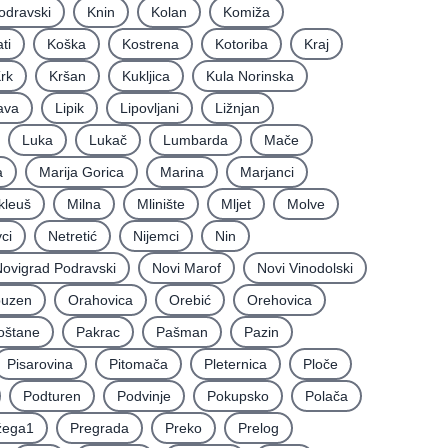
odravski
Knin
Kolan
Komiža
ti
Koška
Kostrena
Kotoriba
Kraj
rk
Kršan
Kukljica
Kula Norinska
ava
Lipik
Lipovljani
Ližnjan
Luka
Lukač
Lumbarda
Mače
a
Marija Gorica
Marina
Marjanci
kleuš
Milna
Mlinište
Mljet
Molve
ci
Netretić
Nijemci
Nin
ovigrad Podravski
Novi Marof
Novi Vinodolski
uzen
Orahovica
Orebić
Orehovica
oštane
Pakrac
Pašman
Pazin
Pisarovina
Pitomača
Pleternica
Ploče
Podturen
Podvinje
Pokupsko
Polača
žega1
Pregrada
Preko
Prelog