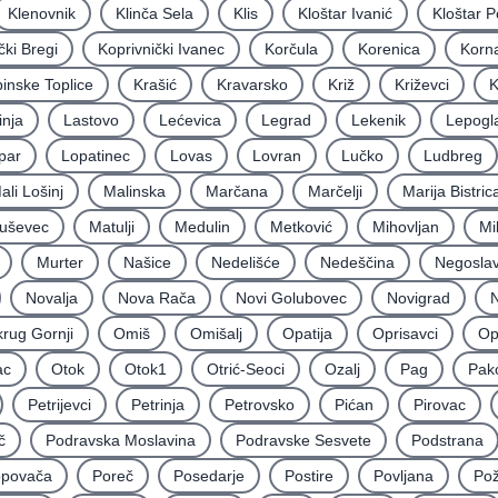
Klenovnik
Klinča Sela
Klis
Kloštar Ivanić
Kloštar P
čki Bregi
Koprivnički Ivanec
Korčula
Korenica
Korna
inske Toplice
Krašić
Kravarsko
Križ
Križevci
K
inja
Lastovo
Lećevica
Legrad
Lekenik
Lepogl
par
Lopatinec
Lovas
Lovran
Lučko
Ludbreg
ali Lošinj
Malinska
Marčana
Marčelji
Marija Bistric
uševec
Matulji
Medulin
Metković
Mihovljan
Mi
Murter
Našice
Nedelišće
Nedeščina
Negoslav
Novalja
Nova Rača
Novi Golubovec
Novigrad
N
rug Gornji
Omiš
Omišalj
Opatija
Oprisavci
Op
ac
Otok
Otok1
Otrić-Seoci
Ozalj
Pag
Pak
Petrijevci
Petrinja
Petrovsko
Pićan
Pirovac
č
Podravska Moslavina
Podravske Sesvete
Podstrana
povača
Poreč
Posedarje
Postire
Povljana
Po