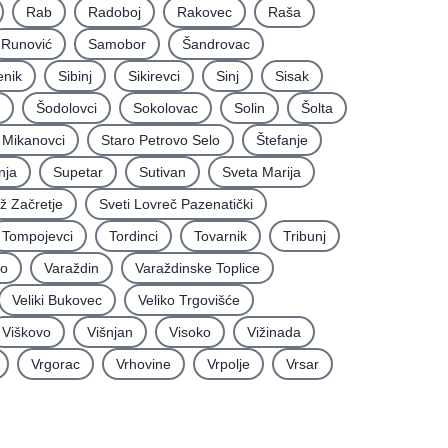
Rab
Radoboj
Rakovec
Raša
Runović
Samobor
Šandrovac
enik
Sibinj
Sikirevci
Sinj
Sisak
Šodolovci
Sokolovac
Solin
Šolta
i Mikanovci
Staro Petrovo Selo
Štefanje
nja
Supetar
Sutivan
Sveta Marija
iž Začretje
Sveti Lovreč Pazenatički
Tompojevci
Tordinci
Tovarnik
Tribunj
vo
Varaždin
Varaždinske Toplice
Veliki Bukovec
Veliko Trgovišće
Viškovo
Višnjan
Visoko
Vižinada
Vrgorac
Vrhovine
Vrpolje
Vrsar