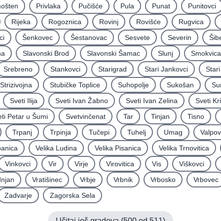
mošten
Privlaka
Pučišće
Pula
Punat
Punitovci
Rijeka
Rogoznica
Rovinj
Rovišće
Rugvica
ci
Šenkovec
Šestanovac
Sesvete
Severin
Šib
na
Slavonski Brod
Slavonski Šamac
Slunj
Smokvica
Srebreno
Stankovci
Starigrad
Stari Jankovci
Star
Strizivojna
Stubičke Toplice
Suhopolje
Sukošan
Su
Sveti Ilija
Sveti Ivan Žabno
Sveti Ivan Zelina
Sveti Kr
ti Petar u Šumi
Svetvinčenat
Tar
Tinjan
Tisno
Trpanj
Trpinja
Tučepi
Tuhelj
Umag
Valpo
panica
Velika Ludina
Velika Pisanica
Velika Trnovitica
Vinkovci
Vir
Virje
Virovitica
Vis
Viškovci
njan
Vratišinec
Vrbje
Vrbnik
Vrbosko
Vrbovec
Zadvarje
Zagorska Sela
Učitaj još gradova (
500
od
511
)