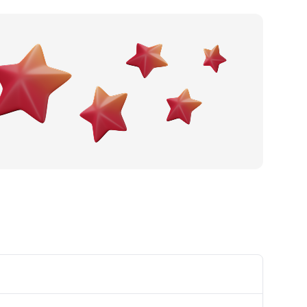
Po gradu ili mjestu
Posljednje recenzije
Dodaj tvrtku
Ostavi recenziju