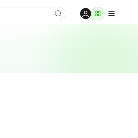
Dobrodošli
Prijavite se za pristup
Proizvodi i rješenja
Prijavi se
Po kategoriji