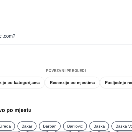
pci.com?
POVEZANI PREGLEDI
ije po kategorijama
Recenzije po mjestima
Posljednje re
tvo po mjestu
 Greda
Bakar
Barban
Barilović
Baška
Baška V