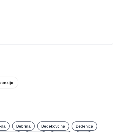
cenzije
oda
Bebrina
Bedekovčina
Bedenica