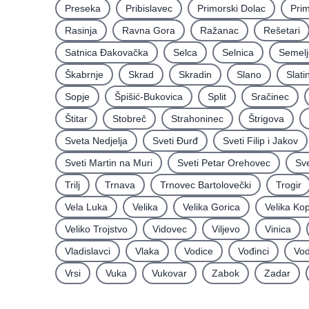
Preseka
Pribislavec
Primorski Dolac
Pri
Rasinja
Ravna Gora
Ražanac
Rešetari
Satnica Ðakovačka
Selca
Selnica
Semelj
Škabrnje
Skrad
Skradin
Slano
Slati
Sopje
Špišić-Bukovica
Split
Sračinec
Štitar
Stobreč
Strahoninec
Štrigova
Sveta Nedjelja
Sveti Ðurđ
Sveti Filip i Jakov
Sveti Martin na Muri
Sveti Petar Orehovec
Sve
Trilj
Trnava
Trnovec Bartolovečki
Trogir
Vela Luka
Velika
Velika Gorica
Velika Ko
Veliko Trojstvo
Vidovec
Viljevo
Vinica
Vladislavci
Vlaka
Vodice
Vođinci
Vod
Vrsi
Vuka
Vukovar
Zabok
Zadar