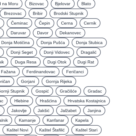
d na Moru
Bizovac
Bjelovar
Blato
Brezovac
Bribir
Brodski Stupnik
Čeminac
Čepin
Cerna
Cernik
Daruvar
Davor
Dekanovec
Donja Motičina
Donja Pušća
Donja Stubica
Donji Seget
Donji Vidovec
Dragalić
ik
Duga Resa
Dugi Otok
Dugi Rat
Fažana
Ferdinandovac
Feričanci
ričan
Gorjani
Gornja Rijeka
ornji Stupnik
Gospić
Gračišće
Gradac
ac
Hlebine
Hrašćina
Hrvatska Kostajnica
a
Jakovlje
Jakšić
Jalžabet
Janjina
alnik
Kamanje
Kanfanar
Kapela
Kaštel Novi
Kaštel Štafilić
Kaštel Stari