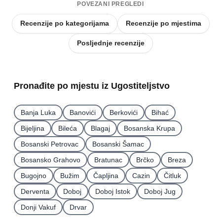
POVEZANI PREGLEDI
Recenzije po kategorijama
Recenzije po mjestima
Posljednje recenzije
Pronađite po mjestu iz Ugostiteljstvo
Banja Luka
Banovići
Berkovići
Bihać
Bijeljina
Bileća
Blagaj
Bosanska Krupa
Bosanski Petrovac
Bosanski Šamac
Bosansko Grahovo
Bratunac
Brčko
Breza
Bugojno
Bužim
Čapljina
Cazin
Čitluk
Derventa
Doboj
Doboj Istok
Doboj Jug
Donji Vakuf
Drvar