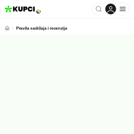
Pravila sadržaja i recenzija