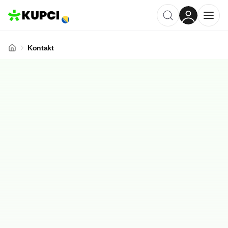
Kontakt