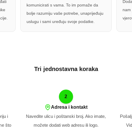
đati
Dodav
komunicirati s vama. To im pomaže da
nike
nam j
bolje razumiju vaše potrebe, unaprijeđuju
cije.
vjer
uslugu i sami uređuju svoje podatke.
Tri jednostavna koraka
2
Adresa i kontakt
iju i
Navedite ulicu i poštanski broj. Ako imate,
Pošalj
ome što
možete dodati web adresu ili logo.
Vid