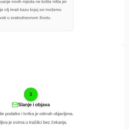
anje novih mjesta ne košta ništa jer
e cilj imati bazu kojoj svi možemo
ovati u svakodnevnom životu.
3
Slanje i objava
ite podatke i tvrtka je odmah objavljena.
ljiva je svima u tražilici bez čekanja.