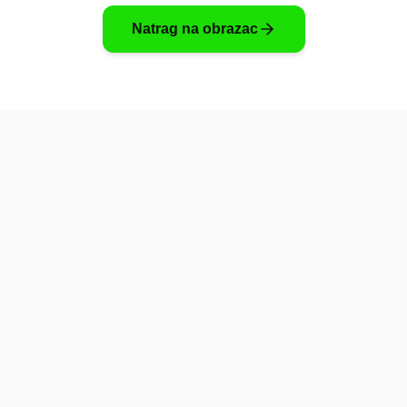
Natrag na obrazac
Pomoć
Platfo
FAQ
O nama
Kontakt
Paketi
Povratne informacije
Dokumen
info@kupci.com