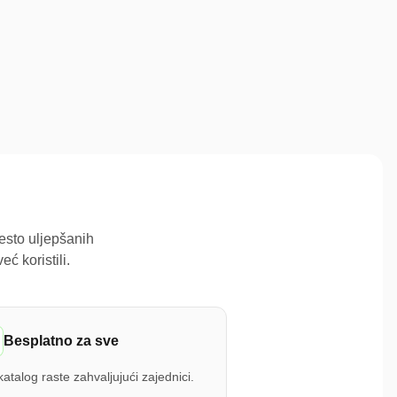
elite napisati recenziju za postojeću?
Ostavi
recenziju
esto uljepšanih
ć koristili.
Besplatno za sve
atalog raste zahvaljujući zajednici.