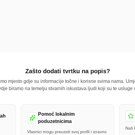
Tvrtka je već dodana i ž
Zašto dodati tvrtku na popis?
mo mjesto gdje su informacije točne i korisne svima nama. Umj
dje biramo na temelju stvarnih iskustava ljudi koji su te usluge ve
Pomoć lokalnim
mah
poduzetnicima
Naš k
Vlasnici mogu preuzeti svoj profil i izravno