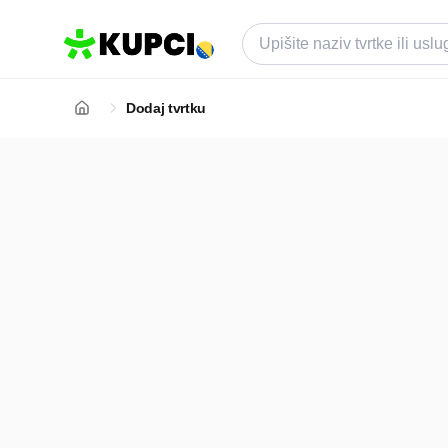
Dodaj tvrtku
Besplatno
Gotovo za par minuta