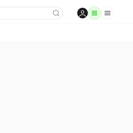
Dobrodošli
Prijavite se za pristup
i tvrtka je odmah objavljena u katalogu.
2
3
Proizvodi i rješenja
Mjesto i opis
Adresa i slanje
Prijavi se
Po kategoriji