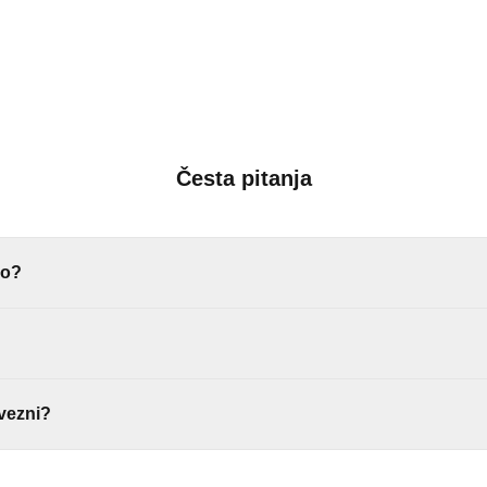
Česta pitanja
no?
Želimo imati što bolji katalog s korisnim recenzijama.
matska, bez čekanja na moderaciju, a podaci se mogu doraditi i kasn
avezni?
an naziv i lokaciju tvrtke.