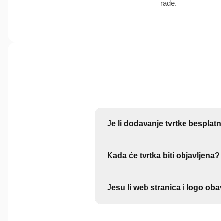
rade.
Je li dodavanje tvrtke besplat
Da, za vas nema nikakvih troškova. 
Kada će tvrtka biti objavljena?
Odmah nakon slanja. Objava je auto
Jesu li web stranica i logo ob
Nisu. Najbitnije nam je da imamo toč