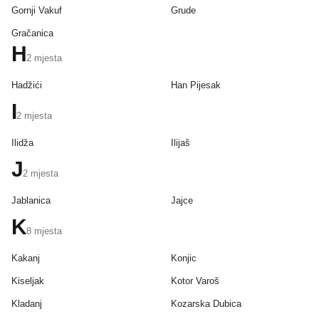
Gornji Vakuf
Grude
Gračanica
H
2
mjesta
Hadžići
Han Pijesak
I
2
mjesta
Ilidža
Ilijaš
J
2
mjesta
Jablanica
Jajce
K
8
mjesta
Kakanj
Konjic
Kiseljak
Kotor Varoš
Kladanj
Kozarska Dubica