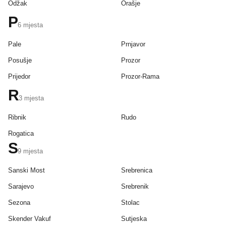
Odžak
Orašje
P
6
mjesta
Pale
Prnjavor
Posušje
Prozor
Prijedor
Prozor-Rama
R
3
mjesta
Ribnik
Rudo
Rogatica
S
9
mjesta
Sanski Most
Srebrenica
Sarajevo
Srebrenik
Sezona
Stolac
Skender Vakuf
Sutjeska