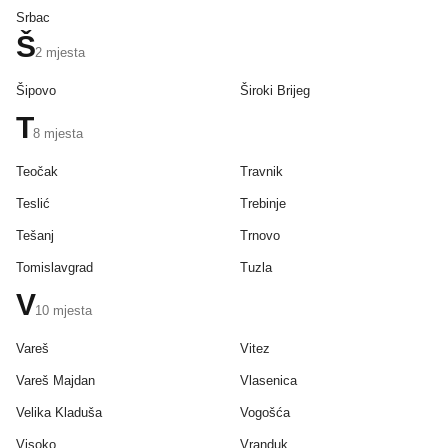
Srbac
Š
2
mjesta
Šipovo
Široki Brijeg
T
8
mjesta
Teočak
Travnik
Teslić
Trebinje
Tešanj
Trnovo
Tomislavgrad
Tuzla
V
10
mjesta
Vareš
Vitez
Vareš Majdan
Vlasenica
Velika Kladuša
Vogošća
Visoko
Vranduk