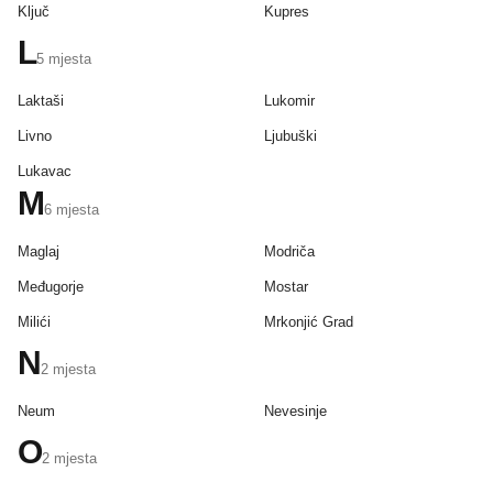
Ključ
Kupres
L
5
mjesta
Laktaši
Lukomir
Livno
Ljubuški
Lukavac
M
6
mjesta
Maglaj
Modriča
Međugorje
Mostar
Milići
Mrkonjić Grad
N
2
mjesta
Neum
Nevesinje
O
2
mjesta