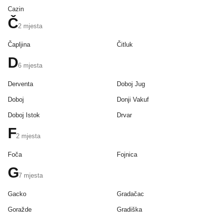
Cazin
Č
2
mjesta
Čapljina
Čitluk
D
6
mjesta
Derventa
Doboj Jug
Doboj
Donji Vakuf
Doboj Istok
Drvar
F
2
mjesta
Foča
Fojnica
G
7
mjesta
Gacko
Gradačac
Goražde
Gradiška