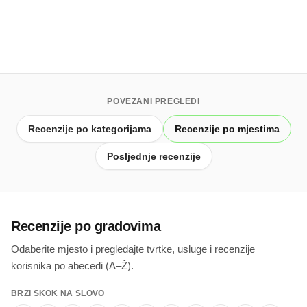
1.0
N/A
(
1
)
(0 re
POVEZANI PREGLEDI
Recenzije po kategorijama
Recenzije po mjestima
Posljednje recenzije
Recenzije po gradovima
Odaberite mjesto i pregledajte tvrtke, usluge i recenzije
korisnika po abecedi (A–Ž).
BRZI SKOK NA SLOVO