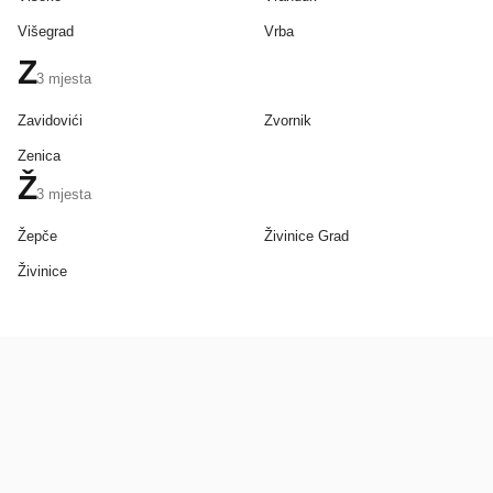
Višegrad
Vrba
Z
3
mjesta
Zavidovići
Zvornik
Zenica
Ž
3
mjesta
Žepče
Živinice Grad
Živinice
BiH
Pravi kupci, prave recenzije.
Recenzije
Platforma