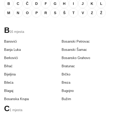
B
C
Č
D
F
G
H
I
J
K
L
M
N
O
P
R
S
Š
T
V
Z
Ž
B
16
mjesta
Banovići
Bosanski Petrovac
Banja Luka
Bosanski Šamac
Berkovići
Bosansko Grahovo
Bihać
Bratunac
Bijeljina
Brčko
Bileća
Breza
Blagaj
Bugojno
Bosanska Krupa
Bužim
C
1
mjesta