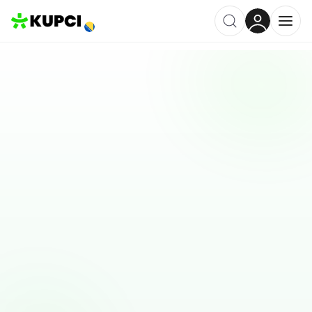
Tvrtke u
Bugojno
2026
. Pregled ocjena i lokacija.
Liste su složene tako da brzo uočite što su drugi istakli o
uslugama u vašem gradu.
Ostavi recenziju
Dodajte tvrtku ili uslugu
Feena Raya - café bar
Bugojno, BA
Bugojno, BA