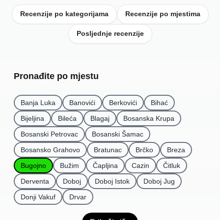
Recenzije po kategorijama
Recenzije po mjestima
Posljednje recenzije
Pronađite po mjestu
Banja Luka
Banovići
Berkovići
Bihać
Bijeljina
Bileća
Blagaj
Bosanska Krupa
Bosanski Petrovac
Bosanski Šamac
Bosansko Grahovo
Bratunac
Brčko
Breza
Bugojno
Bužim
Čapljina
Cazin
Čitluk
Derventa
Doboj
Doboj Istok
Doboj Jug
Donji Vakuf
Drvar