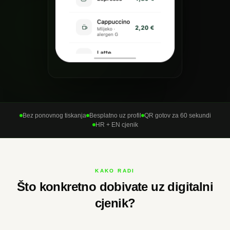
Bez ponovnog tiskanja
Besplatno uz profil
QR gotov za 60 sekundi
HR + EN cjenik
KAKO RADI
Što konkretno dobivate uz digitalni
cjenik?