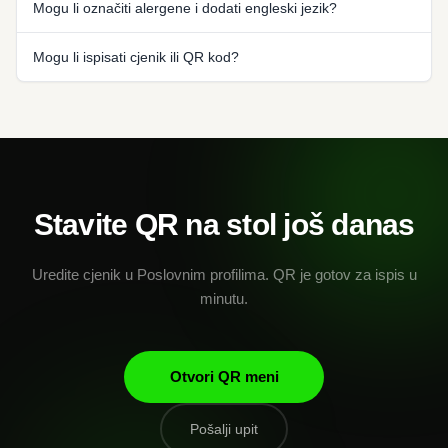
Mogu li označiti alergene i dodati engleski jezik?
Mogu li ispisati cjenik ili QR kod?
Stavite QR na stol još danas
Uredite cjenik u Poslovnim profilima. QR je gotov za ispis u
minutu.
Otvori QR meni
Pošalji upit