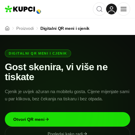
Proizvodi
Proizvodi
Digitalni QR meni i cjenik
DIGITALNI QR MENI I CJENIK
Gost skenira, vi više ne
tiskate
Cjenik je uvijek ažuran na mobitelu gosta. Cijene mijenjate sami
u par klikova, bez čekanja na tiskaru i bez otpada.
Otvori QR meni
Pogledaj kako radi