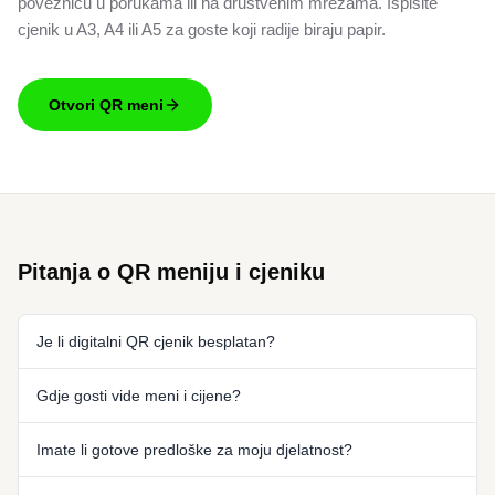
poveznicu u porukama ili na društvenim mrežama. Ispišite
cjenik u A3, A4 ili A5 za goste koji radije biraju papir.
Otvori QR meni
Pitanja o QR meniju i cjeniku
Je li digitalni QR cjenik besplatan?
Gdje gosti vide meni i cijene?
Imate li gotove predloške za moju djelatnost?