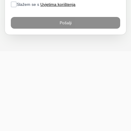
Slažem se s
Uvjetima korištenja
Pošalji
BiH
Pravi kupci, prave recenzije.
Recenzije
Platforma
Recenzije po mjestima
O nama
Recenzije po kategorijama
Paketi
Posljednje recenzije
Dokumentacija
Pomoć
Podatci