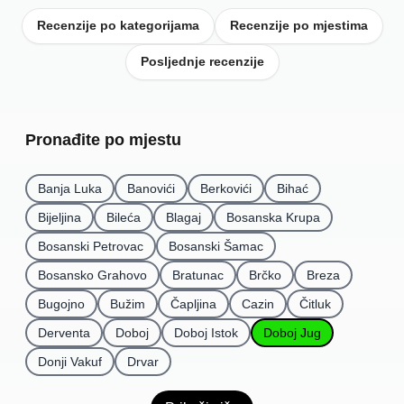
Recenzije po kategorijama
Recenzije po mjestima
Posljednje recenzije
Pronađite po mjestu
Banja Luka
Banovići
Berkovići
Bihać
Bijeljina
Bileća
Blagaj
Bosanska Krupa
Bosanski Petrovac
Bosanski Šamac
Bosansko Grahovo
Bratunac
Brčko
Breza
Bugojno
Bužim
Čapljina
Cazin
Čitluk
Derventa
Doboj
Doboj Istok
Doboj Jug
Donji Vakuf
Drvar