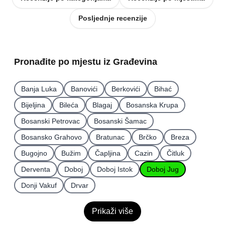
Posljednje recenzije
Pronađite po mjestu iz Građevina
Banja Luka
Banovići
Berkovići
Bihać
Bijeljina
Bileća
Blagaj
Bosanska Krupa
Bosanski Petrovac
Bosanski Šamac
Bosansko Grahovo
Bratunac
Brčko
Breza
Bugojno
Bužim
Čapljina
Cazin
Čitluk
Derventa
Doboj
Doboj Istok
Doboj Jug
Donji Vakuf
Drvar
Prikaži više