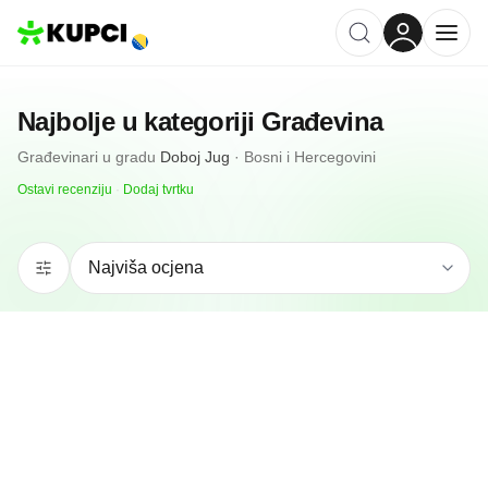
Najbolje u kategoriji
Građevina
Građevinari
u gradu
Doboj Jug
·
Bosni i Hercegovini
Ostavi recenziju
·
Dodaj tvrtku
4.0
(
2
)
DD DOBOJPUTEVI Struke
Doboj Jug, BA