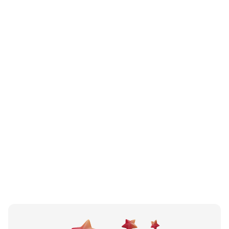
Bravarsko Limarska Radnja Lim Li
Livno, BA
N/A
(0 recenzija)
Francon Trade D O O
Livno, BA
N/A
(0 recenzija)
JUKIĆ- DAM
Livno, HR
Učitali ste sve.