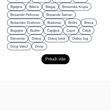
Bijeljina
Bileća
Blagaj
Bosanska Krupa
Bosanski Petrovac
Bosanski Šamac
Bosansko Grahovo
Bratunac
Brčko
Breza
Bugojno
Bužim
Čapljina
Cazin
Čitluk
Derventa
Doboj
Doboj Istok
Doboj Jug
Donji Vakuf
Drvar
Prikaži više
BiH
Pravi kupci, prave recenzije.