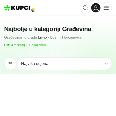
Najbolje u kategoriji
Građevina
Građevinari
u gradu
Livno
·
Bosni i Hercegovini
Ostavi recenziju
·
Dodaj tvrtku
N/A
(0 recenzija)
Wood Art D O O
Livno, BA