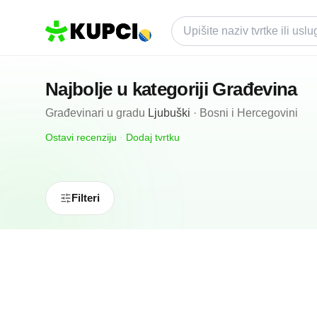
Najbolje u kategoriji
Građevina
Građevinari
u gradu
Ljubuški
·
Bosni i Hercegovini
Ostavi recenziju
·
Dodaj tvrtku
Filteri
4.9
(
37
)
Padina d.o.o.
Ljubuški, BA