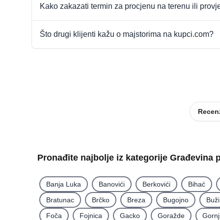
Kako zakazati termin za procjenu na terenu ili provj
Što drugi klijenti kažu o majstorima na kupci.com?
Recenz
Pronađite najbolje iz kategorije Građevina 
Banja Luka
Banovići
Berkovići
Bihać
Bratunac
Brčko
Breza
Bugojno
Buž
Foča
Fojnica
Gacko
Goražde
Gornj