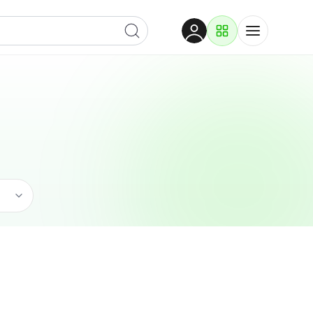
Dobrodošli
Prijavite se za pristup
Proizvodi i rješenja
Prijavi se
Građevina
Po kategoriji
Pogledaj podkategorije