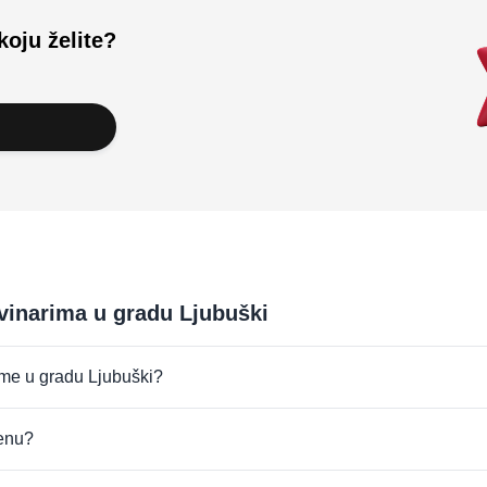
koju želite?
evinarima u gradu Ljubuški
irme u gradu Ljubuški?
jenu?