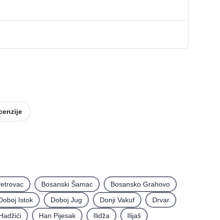
cenzije
etrovac
Bosanski Šamac
Bosansko Grahovo
Doboj Istok
Doboj Jug
Donji Vakuf
Drvar
Hadžići
Han Pijesak
Ilidža
Ilijaš