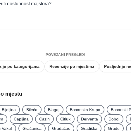
eriti dostupnost majstora?
POVEZANI PREGLEDI
ije po kategorijama
Recenzije po mjestima
Posljednje re
po mjestu
Bijeljina
Bileća
Blagaj
Bosanska Krupa
Bosanski P
im
Čapljina
Cazin
Čitluk
Derventa
Doboj
i Vakuf
Gračanica
Gradačac
Gradiška
Grude