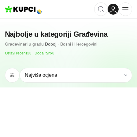
Najbolje u kategoriji
Građevina
Građevinari
u gradu
Doboj
·
Bosni i Hercegovini
Ostavi recenziju
·
Dodaj tvrtku
5.0
(
2
)
Grudis LED rasvjeta
Doboj, BA