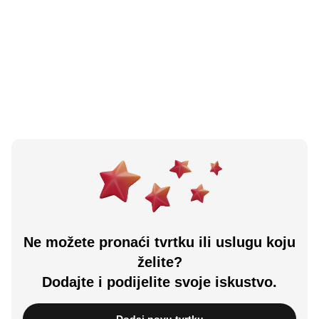
Proda-mont
Doboj, BA
Učitali ste sve.
Ne možete pronaći tvrtku ili uslugu koju
želite?
Dodajte i podijelite svoje iskustvo.
Dodaj novu tvrtku