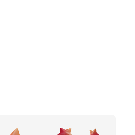
Grijanje i klimatizacija
Po gradu ili mjestu
Građevinska firma
Posljednje recenzije
Vodoinstalater
Dodaj tvrtku
Limar
Ostavi recenziju
Fasader
Arhitekt
Elektroinstalacije
Obrada materijala
Prodaja građevinskog materijala