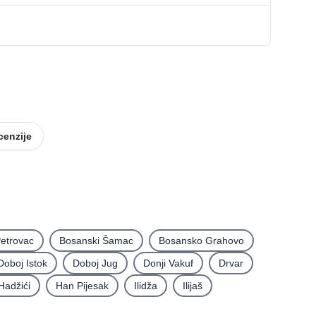
cenzije
etrovac
Bosanski Šamac
Bosansko Grahovo
Doboj Istok
Doboj Jug
Donji Vakuf
Drvar
Hadžići
Han Pijesak
Ilidža
Ilijaš