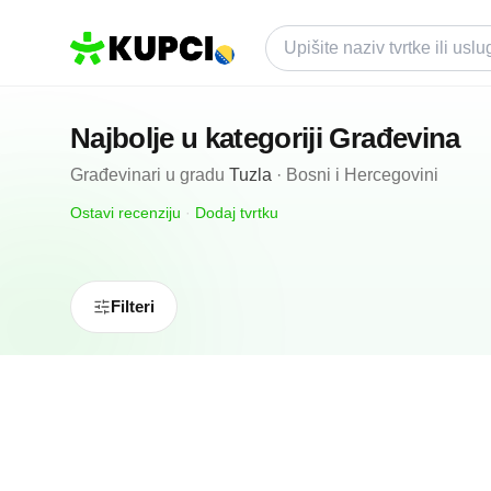
Najbolje u kategoriji
Građevina
Građevinari
u gradu
Tuzla
·
Bosni i Hercegovini
Ostavi recenziju
·
Dodaj tvrtku
Filteri
5.0
(
7
)
Deling
Tuzla, BA