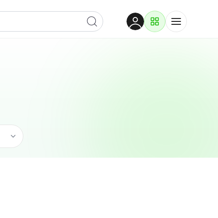
Dobrodošli
Prijavite se za pristup
Proizvodi i rješenja
Prijavi se
Građevina
Po kategoriji
Pogledaj podkategorije