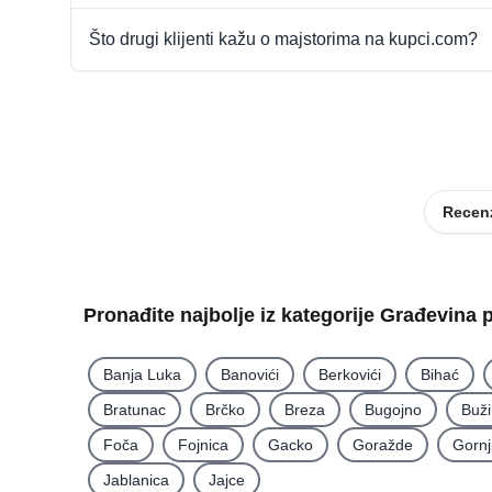
Što drugi klijenti kažu o majstorima na kupci.com?
Recenz
Pronađite najbolje iz kategorije Građevina 
Banja Luka
Banovići
Berkovići
Bihać
Bratunac
Brčko
Breza
Bugojno
Buž
Foča
Fojnica
Gacko
Goražde
Gornj
Jablanica
Jajce