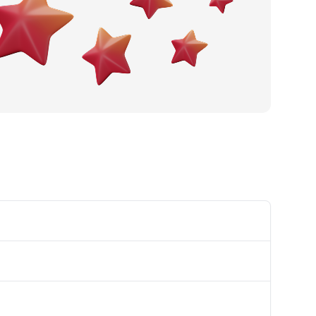
Gradnja cesta i autocesta
Stolarija
Keramika, sanitarija, vodomaterij
al