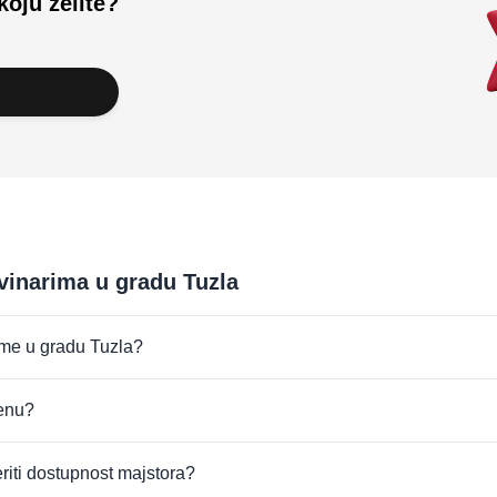
koju želite?
vinarima u gradu Tuzla
irme u gradu Tuzla?
jenu?
eriti dostupnost majstora?