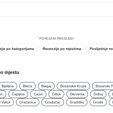
POVEZANI PREGLEDI
ije po kategorijama
Recenzije po mjestima
Posljednje re
po mjestu
Bijeljina
Bileća
Blagaj
Bosanska Krupa
Bosanski P
im
Čapljina
Cazin
Čitluk
Derventa
Doboj
i Vakuf
Gračanica
Gradačac
Gradiška
Grude