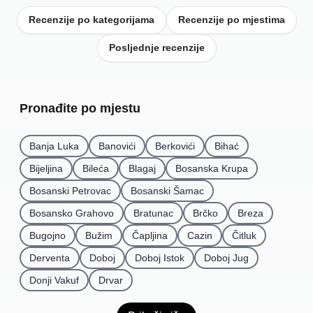
Recenzije po kategorijama
Recenzije po mjestima
Posljednje recenzije
Pronađite po mjestu
Banja Luka
Banovići
Berkovići
Bihać
Bijeljina
Bileća
Blagaj
Bosanska Krupa
Bosanski Petrovac
Bosanski Šamac
Bosansko Grahovo
Bratunac
Brčko
Breza
Bugojno
Bužim
Čapljina
Cazin
Čitluk
Derventa
Doboj
Doboj Istok
Doboj Jug
Donji Vakuf
Drvar