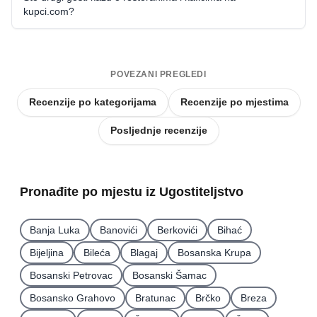
kupci.com?
POVEZANI PREGLEDI
Recenzije po kategorijama
Recenzije po mjestima
Posljednje recenzije
Pronađite po mjestu iz Ugostiteljstvo
Banja Luka
Banovići
Berkovići
Bihać
Bijeljina
Bileća
Blagaj
Bosanska Krupa
Bosanski Petrovac
Bosanski Šamac
Bosansko Grahovo
Bratunac
Brčko
Breza