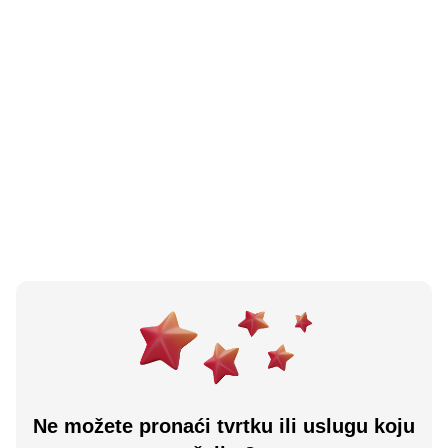
N/A
(0 recenzija)
Afitos Lounge And Pizza Bar Aleksandrovac
Laktaši, BA
Učitaj više
Ne možete pronaći tvrtku ili uslugu koju