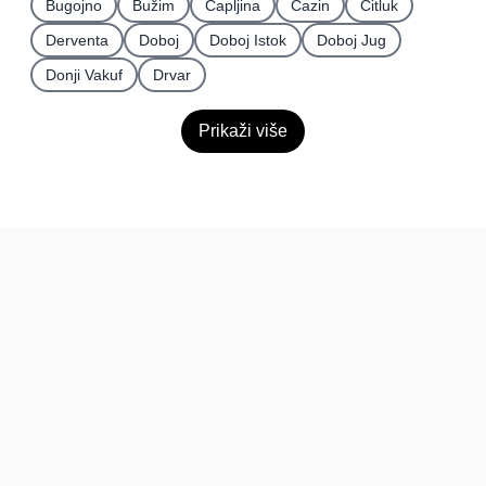
Bugojno
Bužim
Čapljina
Cazin
Čitluk
Derventa
Doboj
Doboj Istok
Doboj Jug
Donji Vakuf
Drvar
Prikaži više
BiH
Pravi kupci, prave recenzije.
Recenzije
Platforma
Recenzije po mjestima
O nama
Recenzije po kategorijama
Paketi
Posljednje recenzije
Dokumentacija