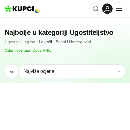
Najbolje u kategoriji
Ugostiteljstvo
Ugostitelji
u gradu
Laktaši
·
Bosni i Hercegovini
Ostavi recenziju
·
Dodaj tvrtku
5.0
(
1
)
Žar Bar Fast Food
Laktaši, BA