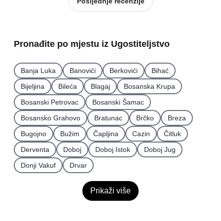
Posljednje recenzije
Pronađite po mjestu iz Ugostiteljstvo
Banja Luka
Banovići
Berkovići
Bihać
Bijeljina
Bileća
Blagaj
Bosanska Krupa
Bosanski Petrovac
Bosanski Šamac
Bosansko Grahovo
Bratunac
Brčko
Breza
Bugojno
Bužim
Čapljina
Cazin
Čitluk
Derventa
Doboj
Doboj Istok
Doboj Jug
Donji Vakuf
Drvar
Prikaži više