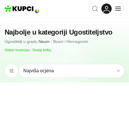
Najbolje u kategoriji
Ugostiteljstvo
Ugostitelji
u gradu
Neum
·
Bosni i Hercegovini
Ostavi recenziju
·
Dodaj tvrtku
5.0
(
70
)
Kouzina
Neum, BA