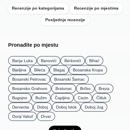
Recenzije po kategorijama
Recenzije po mjestima
Posljednje recenzije
Pronađite po mjestu
Banja Luka
Banovići
Berkovići
Bihać
Bijeljina
Bileća
Blagaj
Bosanska Krupa
Bosanski Petrovac
Bosanski Šamac
Bosansko Grahovo
Bratunac
Brčko
Breza
Bugojno
Bužim
Čapljina
Cazin
Čitluk
Derventa
Doboj
Doboj Istok
Doboj Jug
Donji Vakuf
Drvar