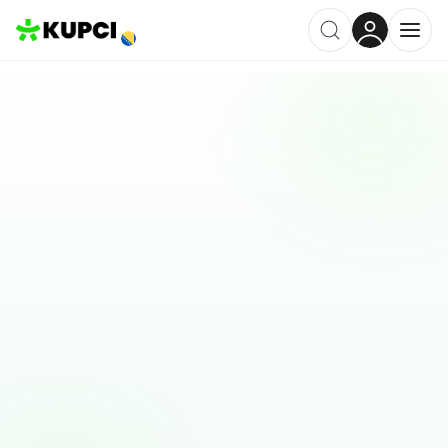
Tvrtke u
Žepče
2026
. Pregled ocjena i lokacija.
Liste su složene tako da brzo uočite što su drugi istakli o
uslugama u vašem gradu.
Ostavi recenziju
Dodajte tvrtku ili uslugu
Sliško SD d.o.o.
Žepče, BA
Žepče, BA