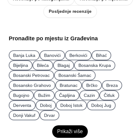
Posljednje recenzije
Pronađite po mjestu iz Građevina
Banja Luka
Banovići
Berkovići
Bihać
Bijeljina
Bileća
Blagaj
Bosanska Krupa
Bosanski Petrovac
Bosanski Šamac
Bosansko Grahovo
Bratunac
Brčko
Breza
Bugojno
Bužim
Čapljina
Cazin
Čitluk
Derventa
Doboj
Doboj Istok
Doboj Jug
Donji Vakuf
Drvar
Prikaži više