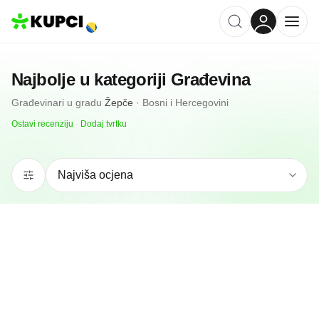
Najbolje u kategoriji
Građevina
Građevinari
u gradu
Žepče
·
Bosni i Hercegovini
Ostavi recenziju
·
Dodaj tvrtku
5.0
(
1
)
Vin Metal
Žepče, BA