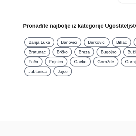
Pronađite najbolje iz kategorije Ugostiteljs
Banja Luka
Banovići
Berkovići
Bihać
Bratunac
Brčko
Breza
Bugojno
Buž
Foča
Fojnica
Gacko
Goražde
Gornj
Jablanica
Jajce