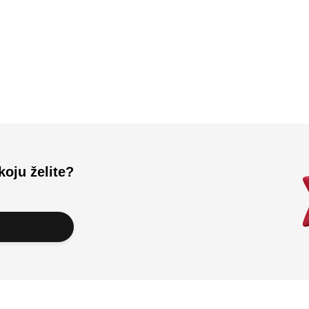
Učitali ste sve.
koju želite?