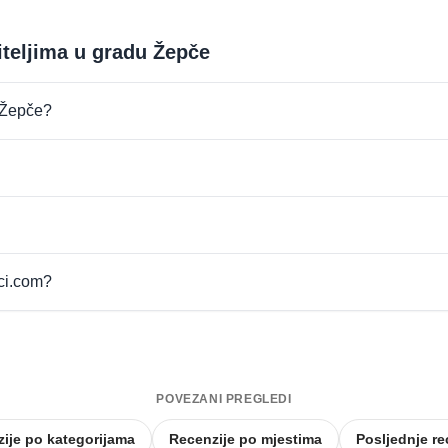
iteljima u gradu Žepče
u Žepče?
pci.com?
POVEZANI PREGLEDI
ije po kategorijama
Recenzije po mjestima
Posljednje re