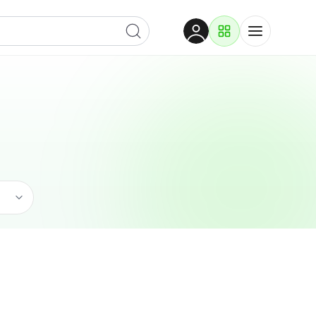
Dobrodošli
Prijavite se za pristup
Proizvodi i rješenja
Prijavi se
Ugostiteljstvo
Po kategoriji
Pogledaj podkategorije