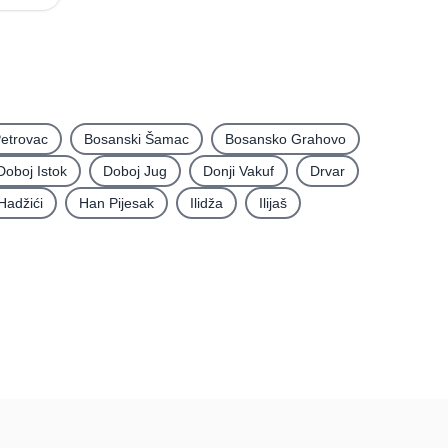
etrovac
Bosanski Šamac
Bosansko Grahovo
Doboj Istok
Doboj Jug
Donji Vakuf
Drvar
Hadžići
Han Pijesak
Ilidža
Ilijaš