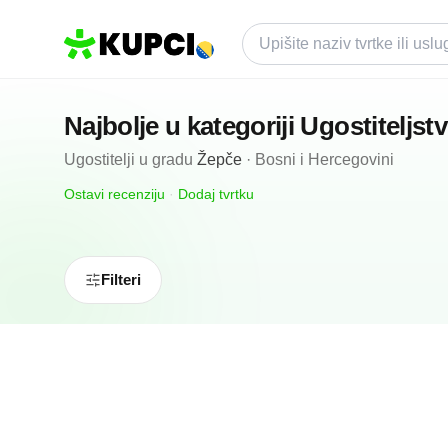
Najbolje u kategoriji
Ugostiteljst
Ugostitelji
u gradu
Žepče
·
Bosni i Hercegovini
Ostavi recenziju
·
Dodaj tvrtku
Filteri
4.7
(
6
)
Caffe - Pizzeria Restaurant Nansi
Žepče, BA