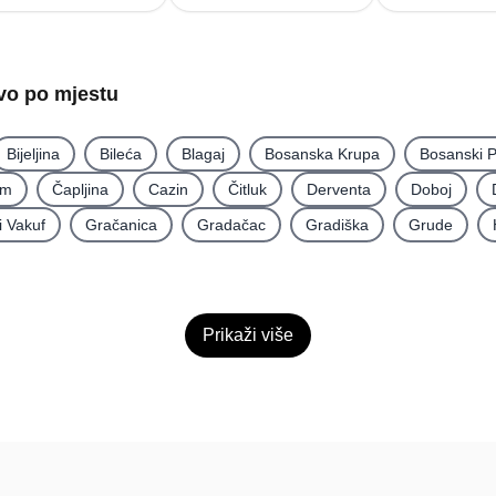
tvo po mjestu
Bijeljina
Bileća
Blagaj
Bosanska Krupa
Bosanski P
im
Čapljina
Cazin
Čitluk
Derventa
Doboj
i Vakuf
Gračanica
Gradačac
Gradiška
Grude
Prikaži više