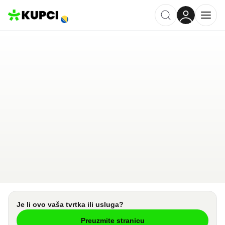
HALILOVIĆ BUS
KALESIJA
,
BA
Kategorija ·
Vozila i Prijevoz
1.0
·
7 recenzija
Ostavi recenziju
Pošalji upit
Je li ovo vaša tvrtka ili usluga?
Preuzmite stranicu