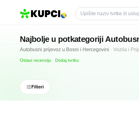
Najbolje u potkategoriji
Autobusn
Autobusni prijevoz
u
Bosni i Hercegovini
·
Vozila i Pri
Ostavi recenziju
·
Dodaj tvrtku
Filteri
4.7
(
18
)
"Autoprevoz-Bus" d.o.o. Mostar
Mostar, BA