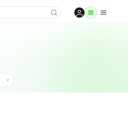
Dobrodošli
Prijavite se za pristup
Proizvodi i rješenja
Prijavi se
Vozila i Prijevoz
Po kategoriji
Pogledaj potkategorije