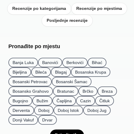
Recenzije po kategorijama
Recenzije po mjestima
Posljednje recenzije
Pronađite po mjestu
Banja Luka
Banovići
Berkovići
Bihać
Bijeljina
Bileća
Blagaj
Bosanska Krupa
Bosanski Petrovac
Bosanski Šamac
Bosansko Grahovo
Bratunac
Brčko
Breza
Bugojno
Bužim
Čapljina
Cazin
Čitluk
Derventa
Doboj
Doboj Istok
Doboj Jug
Donji Vakuf
Drvar