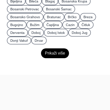
Bijeljina
Bileća
Blagaj
Bosanska Krupa
Bosanski Petrovac
Bosanski Šamac
Bosansko Grahovo
Bratunac
Brčko
Breza
Bugojno
Bužim
Čapljina
Cazin
Čitluk
Derventa
Doboj
Doboj Istok
Doboj Jug
Donji Vakuf
Drvar
Prikaži više
BiH
Pravi kupci, prave recenzije.
Recenzije
Platforma