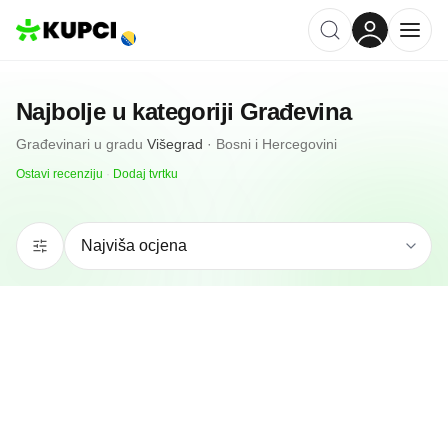
Najbolje u kategoriji
Građevina
Građevinari
u gradu
Višegrad
·
Bosni i Hercegovini
Ostavi recenziju
·
Dodaj tvrtku
N/A
(0 recenzija)
Impex Promet
Višegrad, ba