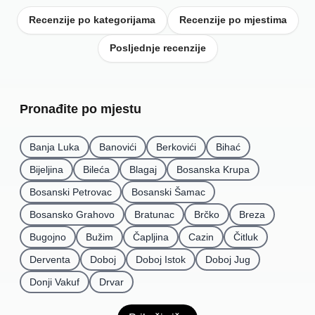
Recenzije po kategorijama
Recenzije po mjestima
Posljednje recenzije
Pronađite po mjestu
Banja Luka
Banovići
Berkovići
Bihać
Bijeljina
Bileća
Blagaj
Bosanska Krupa
Bosanski Petrovac
Bosanski Šamac
Bosansko Grahovo
Bratunac
Brčko
Breza
Bugojno
Bužim
Čapljina
Cazin
Čitluk
Derventa
Doboj
Doboj Istok
Doboj Jug
Donji Vakuf
Drvar